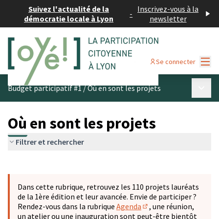
Suivez l'actualité de la
Inscrivez-vous à la
-
démocratie locale à Lyon
newsletter
Menu
Se connecter
Menu p
Budget participatif #1
/
Où en sont les projets
Où en sont les projets
Filtrer et rechercher
Passer la carte
Leaflet
|
©
OpenStreetMap
contributors
L'élément suivant est une carte qui présente les éléments 
+
Dans cette rubrique, retrouvez les 110 projets lauréats
−
de la 1ère édition et leur avancée. Envie de participer ?
Rendez-vous dans la rubrique
Agenda
, une réunion,
(S'ouvre dans un nouve
un atelier ou une inauguration sont peut-être bientôt