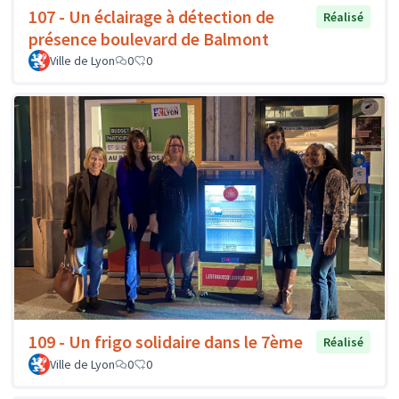
107 - Un éclairage à détection de
Réalisé
présence boulevard de Balmont
Ville de Lyon
0
0
109 - Un frigo solidaire dans le 7ème
Réalisé
Ville de Lyon
0
0