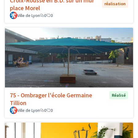
Croix-Rousse en B.D. sur un mur
réalisation
place Morel
Ville de Lyon
0
0
75 - Ombrager l'école Germaine
Réalisé
Tillion
Ville de Lyon
0
0