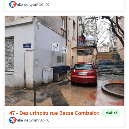
Ville de Lyon
0
0
47 - Des urinoirs rue Basse Combalot
Réalisé
Ville de Lyon
0
0