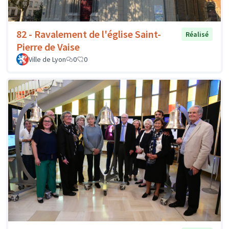
82 - Ravalement de l'église Saint-
Réalisé
Pierre de Vaise
Ville de Lyon
0
0