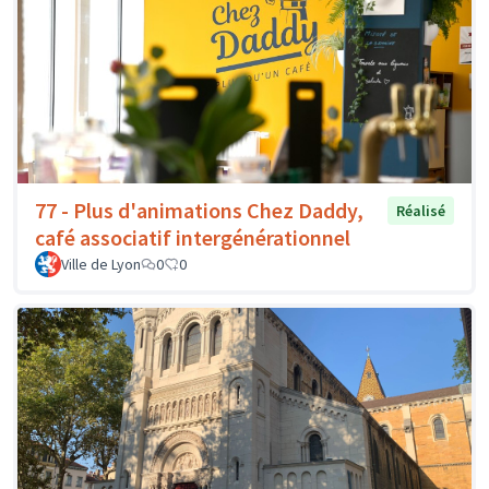
77 - Plus d'animations Chez Daddy,
Réalisé
café associatif intergénérationnel
Ville de Lyon
0
0