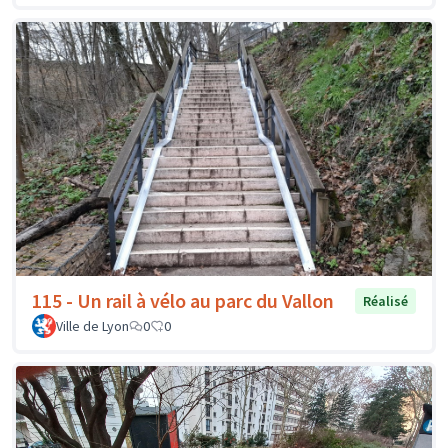
115 - Un rail à vélo au parc du Vallon
Réalisé
Ville de Lyon
0
0