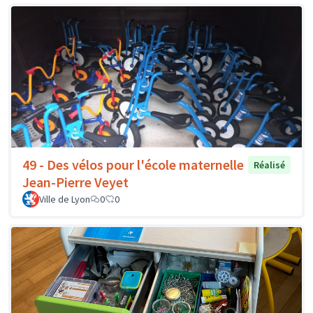
49 - Des vélos pour l'école maternelle
Réalisé
Jean-Pierre Veyet
Ville de Lyon
0
0