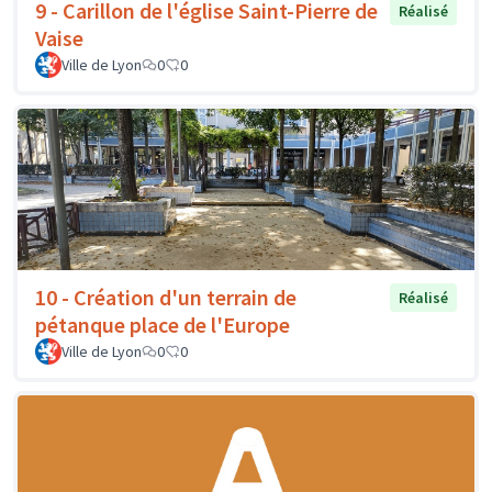
9 - Carillon de l'église Saint-Pierre de
Réalisé
Vaise
Ville de Lyon
0
0
10 - Création d'un terrain de
Réalisé
pétanque place de l'Europe
Ville de Lyon
0
0