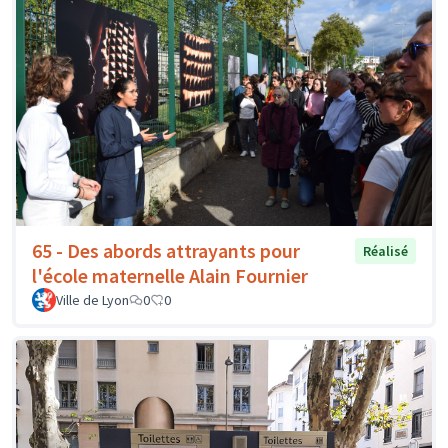
65 - Des abords attrayants pour
Réalisé
l'école maternelle Alain Fournier
Ville de Lyon
0
0