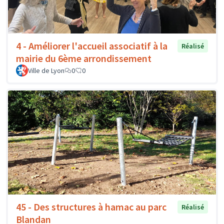
4 - Améliorer l'accueil associatif à la
Réalisé
mairie du 6ème arrondissement
Ville de Lyon
0
0
45 - Des structures à hamac au parc
Réalisé
Blandan