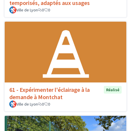
temporisés, adaptés aux usages
Ville de Lyon
0
0
61 - Expérimenter l'éclairage à la
Réalisé
demande à Montchat
Ville de Lyon
0
0