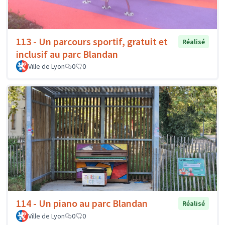
113 - Un parcours sportif, gratuit et
Réalisé
inclusif au parc Blandan
Ville de Lyon
0
0
114 - Un piano au parc Blandan
Réalisé
Ville de Lyon
0
0