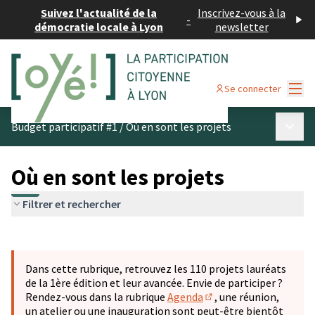
Suivez l'actualité de la
Inscrivez-vous à la
-
démocratie locale à Lyon
newsletter
Menu
Se connecter
Menu p
Budget participatif #1
/
Où en sont les projets
Où en sont les projets
Filtrer et rechercher
Passer la carte
Leaflet
|
©
OpenStreetMap
contributors
L'élément suivant est une carte qui présente les éléments 
+
Dans cette rubrique, retrouvez les 110 projets lauréats
−
de la 1ère édition et leur avancée. Envie de participer ?
Rendez-vous dans la rubrique
Agenda
, une réunion,
(S'ouvre dans un nouve
un atelier ou une inauguration sont peut-être bientôt