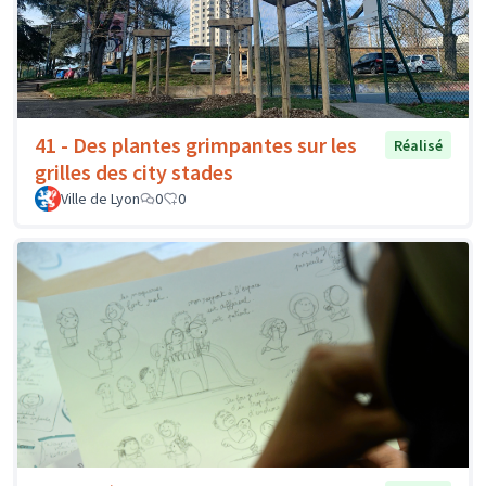
41 - Des plantes grimpantes sur les
Réalisé
grilles des city stades
Ville de Lyon
0
0