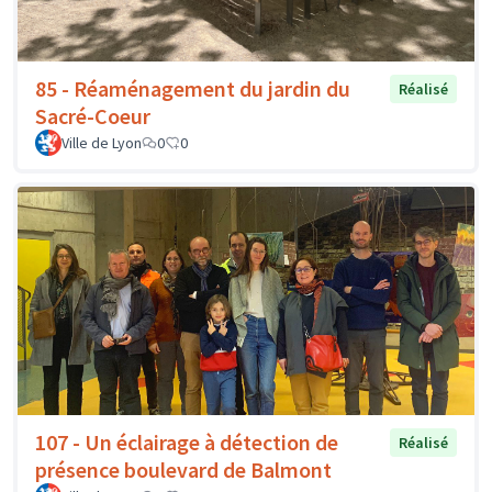
85 - Réaménagement du jardin du
Réalisé
Sacré-Coeur
Ville de Lyon
0
0
107 - Un éclairage à détection de
Réalisé
présence boulevard de Balmont