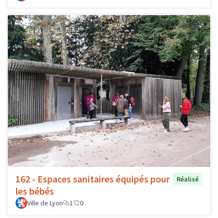
162 - Espaces sanitaires équipés pour
Réalisé
les bébés
Ville de Lyon
1
0