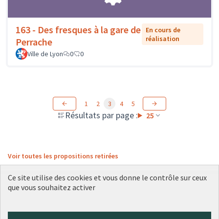
163 - Des fresques à la gare de
En cours de
réalisation
Perrache
Ville de Lyon
0
0
1
2
3
4
5
Résultats par page :
25
Voir toutes les propositions retirées
Ce site utilise des cookies et vous donne le contrôle sur ceux
que vous souhaitez activer
Conditions d'utilisation
Paramètres des cookies
Plateforme de participation citoyenne de la Ville de Lyon sur X
Plateforme de participation citoyenne de la Ville de Lyon sur Face
Plateforme de participation citoyenne de la Ville de Lyon sur 
Plateforme de participation citoyenne de la Ville de Lyo
Plateforme de participation citoyenne de la Ville d