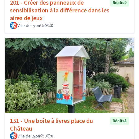
201 - Créer des panneaux de
Réalisé
sensibilisation à la différence dans les
aires de jeux
Ville de Lyon
0
0
151 - Une boîte à livres place du
Réalisé
Château
Ville de Lyon
0
0