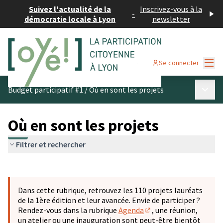
Suivez l'actualité de la
Inscrivez-vous à la
-
démocratie locale à Lyon
newsletter
Menu
Se connecter
Menu p
Budget participatif #1
/
Où en sont les projets
Où en sont les projets
Filtrer et rechercher
Passer la carte
Leaflet
|
©
OpenStreetMap
contributors
L'élément suivant est une carte qui présente les éléments 
+
Dans cette rubrique, retrouvez les 110 projets lauréats
−
de la 1ère édition et leur avancée. Envie de participer ?
Rendez-vous dans la rubrique
Agenda
, une réunion,
(S'ouvre dans un nouve
un atelier ou une inauguration sont peut-être bientôt