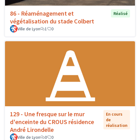
86 - Réaménagement et
Réalisé
végétalisation du stade Colbert
Ville de Lyon
1
0
129 - Une fresque sur le mur
En cours
de
d'enceinte du CROUS résidence
réalisation
André Lirondelle
Ville de Lyon
0
0