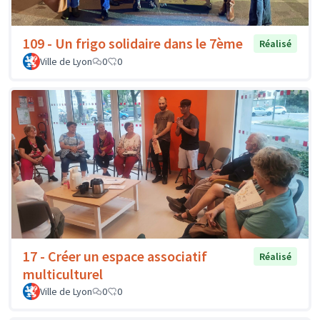
109 - Un frigo solidaire dans le 7ème
Réalisé
Ville de Lyon
0
0
17 - Créer un espace associatif
Réalisé
multiculturel
Ville de Lyon
0
0