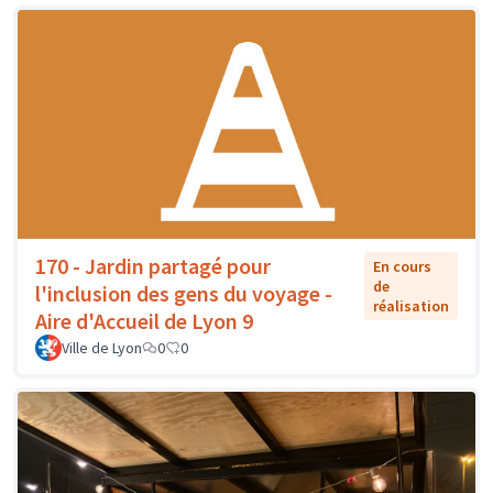
170 - Jardin partagé pour
En cours
de
l'inclusion des gens du voyage -
réalisation
Aire d'Accueil de Lyon 9
Ville de Lyon
0
0