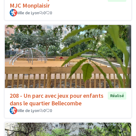
MJC Monplaisir
Ville de Lyon
0
0
208 - Un parc avec jeux pour enfants
Réalisé
dans le quartier Bellecombe
Ville de Lyon
0
0