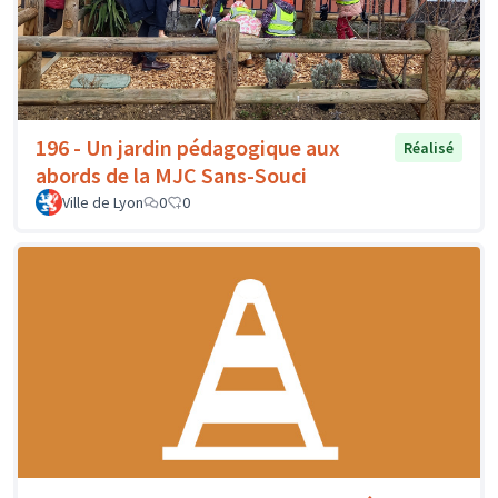
196 - Un jardin pédagogique aux
Réalisé
abords de la MJC Sans-Souci
Ville de Lyon
0
0