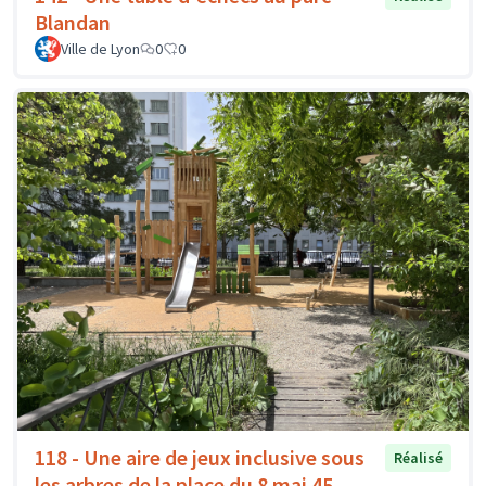
Blandan
Ville de Lyon
0
0
118 - Une aire de jeux inclusive sous
Réalisé
les arbres de la place du 8 mai 45