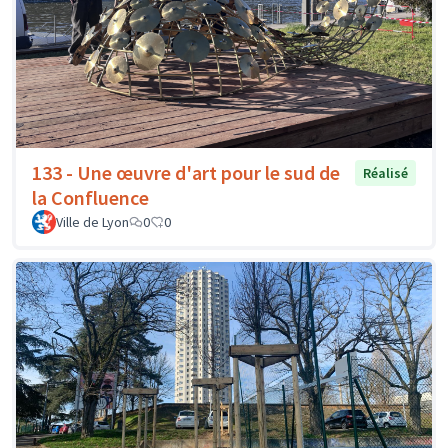
133 - Une œuvre d'art pour le sud de
Réalisé
la Confluence
Ville de Lyon
0
0