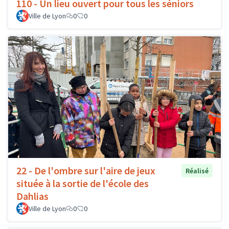
110 - Un lieu ouvert pour tous les séniors
Ville de Lyon
0
0
22 - De l'ombre sur l'aire de jeux
Réalisé
située à la sortie de l'école des
Dahlias
Ville de Lyon
0
0