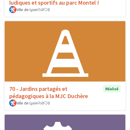
ludiques et sportifs au parc Montel !
Ville de Lyon
0
0
70 - Jardins partagés et
Réalisé
pédagogiques à la MJC Duchère
Ville de Lyon
0
0