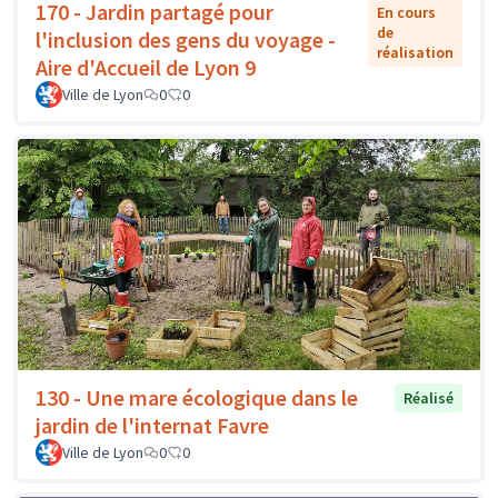
170 - Jardin partagé pour
En cours
de
l'inclusion des gens du voyage -
réalisation
Aire d'Accueil de Lyon 9
Ville de Lyon
0
0
130 - Une mare écologique dans le
Réalisé
jardin de l'internat Favre
Ville de Lyon
0
0