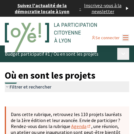
Suivez l'actualité de la
Inscrivez-vous à la
-
démocratie locale à Lyon
newsletter
Menu
Se connecter
Menu p
Budget participatif #1
/
Où en sont les projets
Où en sont les projets
Filtrer et rechercher
Passer la carte
Leaflet
|
©
OpenStreetMap
contributors
L'élément suivant est une carte qui présente les éléments 
+
Dans cette rubrique, retrouvez les 110 projets lauréats
−
de la 1ère édition et leur avancée. Envie de participer ?
Rendez-vous dans la rubrique
Agenda
, une réunion,
(S'ouvre dans un nouve
un atelier ou une inauguration sont peut-être bientôt