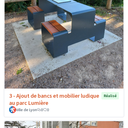
3 - Ajout de bancs et mobilier ludique
Réalisé
au parc Lumière
Ville de Lyon
0
0