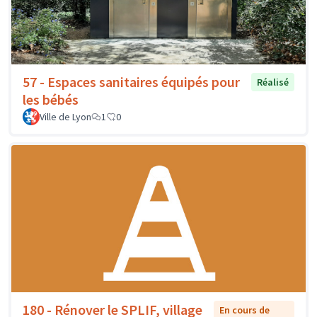
57 - Espaces sanitaires équipés pour
Réalisé
les bébés
Ville de Lyon
1
0
180 - Rénover le SPLIF, village
En cours de