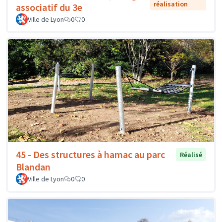
réalisation
associatif du 3e
Ville de Lyon
0
0
45 - Des structures à hamac au parc
Réalisé
Blandan
Ville de Lyon
0
0