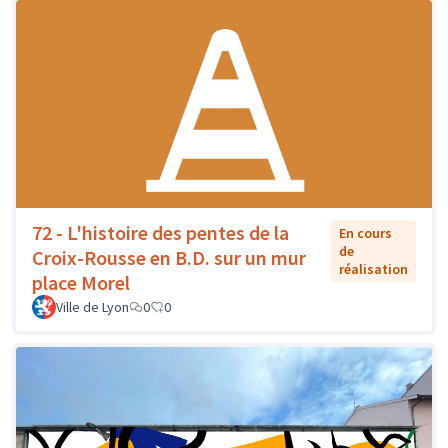
72 - L'histoire des pentes de la
En cours
de
Croix-Rousse en B.D. sur un mur
réalisation
place Morel
Ville de Lyon
0
0