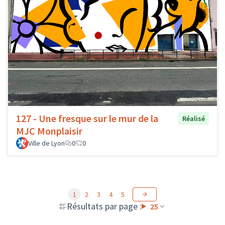
127 - Une fresque sur le mur de la
Réalisé
MJC Monplaisir
Ville de Lyon
0
0
1
2
3
4
5
Résultats par page :
25