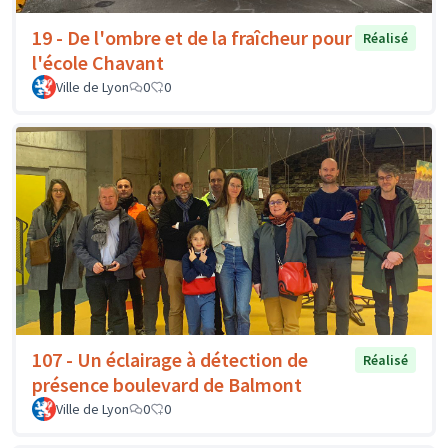
19 - De l'ombre et de la fraîcheur pour
Réalisé
l'école Chavant
Ville de Lyon
0
0
107 - Un éclairage à détection de
Réalisé
présence boulevard de Balmont
Ville de Lyon
0
0