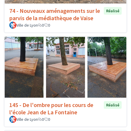
74 - Nouveaux aménagements sur le
Réalisé
parvis de la médiathèque de Vaise
Ville de Lyon
0
0
145 - De l'ombre pour les cours de
Réalisé
l'école Jean de La Fontaine
Ville de Lyon
0
0