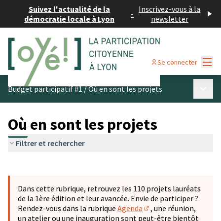
Suivez l'actualité de la
Inscrivez-vous à la
-
démocratie locale à Lyon
newsletter
Menu
Se connecter
Menu p
Budget participatif #1
/
Où en sont les projets
Où en sont les projets
Filtrer et rechercher
Passer la carte
Leaflet
|
©
OpenStreetMap
contributors
L'élément suivant est une carte qui présente les éléments 
+
Dans cette rubrique, retrouvez les 110 projets lauréats
−
de la 1ère édition et leur avancée. Envie de participer ?
Rendez-vous dans la rubrique
Agenda
, une réunion,
(S'ouvre dans un nouve
un atelier ou une inauguration sont peut-être bientôt