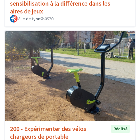
sensibilisation à la différence dans les
aires de jeux
Ville de Lyon
0
0
200 - Expérimenter des vélos
Réalisé
chargeurs de portable