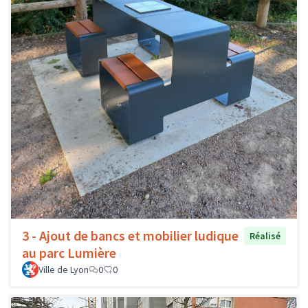
3 - Ajout de bancs et mobilier ludique
Réalisé
au parc Lumière
Ville de Lyon
0
0