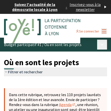
Suivez l'actualité de la
Inscrivez-vous à la
-
démocratie locale à Lyon
newsletter
Menu
Se connecter
Menu p
Budget participatif #1
/
Où en sont les projets
Où en sont les projets
Filtrer et rechercher
Passer la carte
Leaflet
|
©
OpenStreetMap
contributors
L'élément suivant est une carte qui présente les éléments 
+
Dans cette rubrique, retrouvez les 110 projets lauréats
−
de la 1ère édition et leur avancée. Envie de participer ?
Rendez-vous dans la rubrique
Agenda
, une réunion,
(S'ouvre dans un nouve
un atelier ou une inauguration sont peut-être bientôt