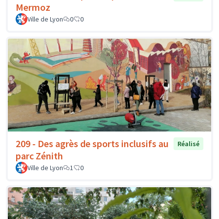
Mermoz
Ville de Lyon
0
0
209 - Des agrès de sports inclusifs au
Réalisé
parc Zénith
Ville de Lyon
1
0