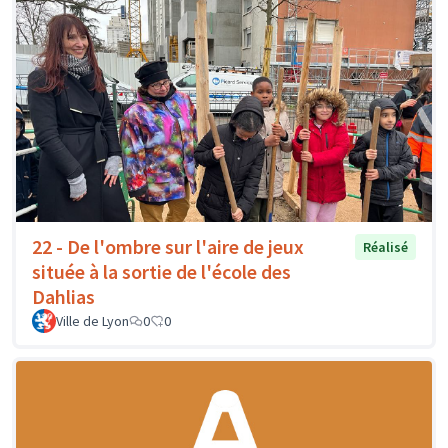
22 - De l'ombre sur l'aire de jeux
Réalisé
située à la sortie de l'école des
Dahlias
Ville de Lyon
0
0