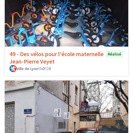
49 - Des vélos pour l'école maternelle
Réalisé
Jean-Pierre Veyet
Ville de Lyon
0
0