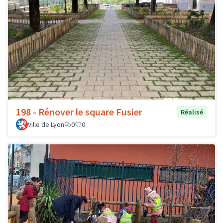
198 - Rénover le square Fusier
Réalisé
Ville de Lyon
0
0