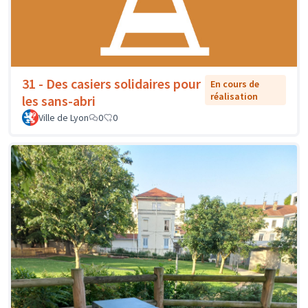
31 - Des casiers solidaires pour
En cours de
réalisation
les sans-abri
Ville de Lyon
0
0