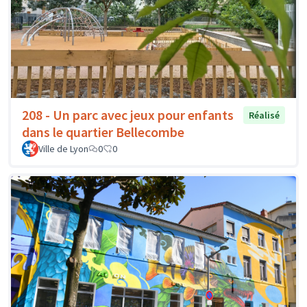
208 - Un parc avec jeux pour enfants
Réalisé
dans le quartier Bellecombe
Ville de Lyon
0
0