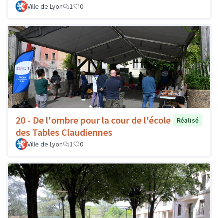
Ville de Lyon
1
0
20 - De l'ombre pour la cour de l'école
Réalisé
des Tables Claudiennes
Ville de Lyon
1
0