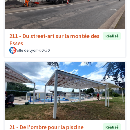
211 - Du street-art sur la montée des
Réalisé
Esses
Ville de Lyon
0
0
21 - De l'ombre pour la piscine
Réalisé