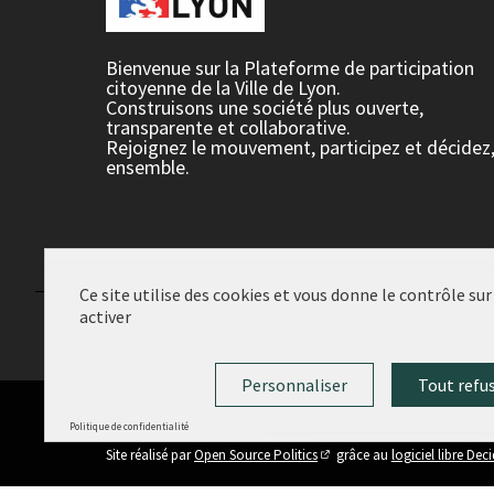
Bienvenue sur la Plateforme de participation
citoyenne de la Ville de Lyon.
Construisons une société plus ouverte,
transparente et collaborative.
Rejoignez le mouvement, participez et décidez
ensemble.
Ce site utilise des cookies et vous donne le contrôle su
activer
Conditions d'utilisation
Paramètres des cookies
Personnaliser
Tout refu
Politique de confidentialité
(Lien externe)
Site réalisé par
Open Source Politics
grâce au
logiciel libre Dec
(Lien externe)