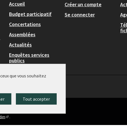
Accueil
Créer un compte
Act
Budget participatif
Se connecter
Ag
Concertations
Té
fi
Assemblées
,
Actualités
Enquêtes services
publics
r ceux que vous souhaitez
ser
Tout accepter
idim
.
(Lien externe)