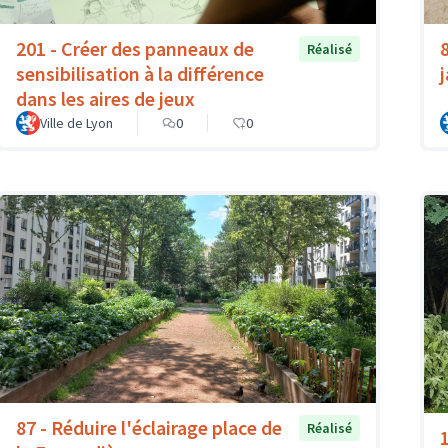
201 - Créer des panneaux de
Réalisé
sensibilisation à la différence
dans les aires de jeux
Ville de Lyon
0
0
87 - Réduire l'éclairage place de
Réalisé