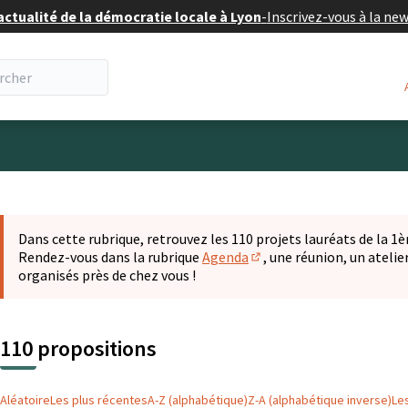
actualité de la démocratie locale à Lyon
-
Inscrivez-vous à la ne
eur
 la carte
t suivant est une carte qui présente les éléments de cette pa
Dans cette rubrique, retrouvez les 110 projets lauréats de la 1èr
Rendez-vous dans la rubrique
Agenda
, une réunion, un ateli
(S'ouvre dans un nouvel o
organisés près de chez vous !
110 propositions
Aléatoire
Les plus récentes
A-Z (alphabétique)
Z-A (alphabétique inverse)
Le