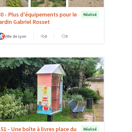
80 - Plus d'équipements pour le
Réalisé
jardin Gabriel Rosset
Ville de Lyon
0
0
151 - Une boîte à livres place du
Réalisé