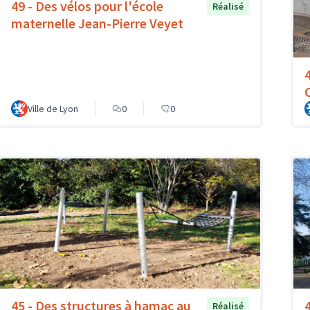
49 - Des vélos pour l'école
Réalisé
maternelle Jean-Pierre Veyet
Ville de Lyon
0
0
45 - Des structures à hamac au
Réalisé