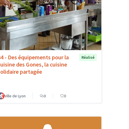
34 - Des équipements pour la
Réalisé
cuisine des Gones, la cuisine
solidaire partagée
Ville de Lyon
0
0