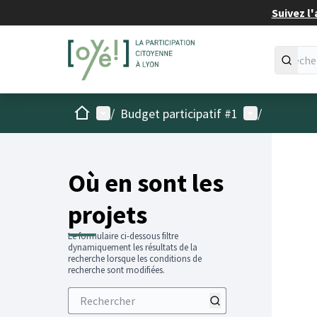
Suivez l'
Accueil
Menu principal
Menu utilisat
/
Budget participatif #1
/
Passer
L'élémen
+
−
Où en sont les
projets
Le formulaire ci-dessous filtre
dynamiquement les résultats de la
recherche lorsque les conditions de
recherche sont modifiées.