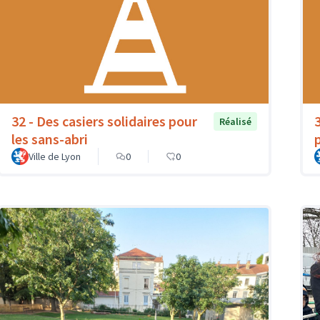
32 - Des casiers solidaires pour
3
Réalisé
les sans-abri
Ville de Lyon
0
0