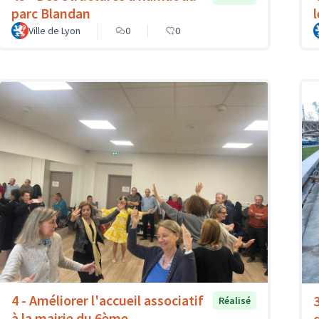
parc Blandan
l
Ville de Lyon
0
0
4 - Améliorer l'accueil associatif
Réalisé
à la mairie du 6ème