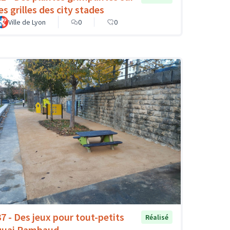
es grilles des city stades
Ville de Lyon
0
0
37 - Des jeux pour tout-petits
Réalisé
quai Rambaud