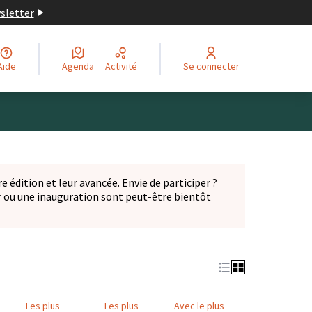
wsletter
Aide
Agenda
Activité
Se connecter
Leaflet
|
©
OpenStreetMap
contributors
ge comme des points de carte. L'élément peut être utilisé ave
e édition et leur avancée. Envie de participer ?
er ou une inauguration sont peut-être bientôt
nglet)
Les plus
Les plus
Avec le plus