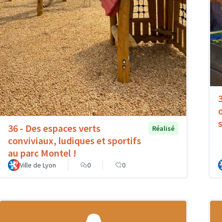
36 - Des espaces verts
Réalisé
conviviaux, ludiques et sportifs
au parc Montel !
Ville de Lyon
0
0