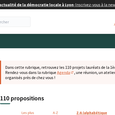
actualité de la démocratie locale à Lyon
-
Inscrivez-vous à la ne
eur
 la carte
t suivant est une carte qui présente les éléments de cette pa
Dans cette rubrique, retrouvez les 110 projets lauréats de la 1èr
Rendez-vous dans la rubrique
Agenda
, une réunion, un ateli
(S'ouvre dans un nouvel o
organisés près de chez vous !
110 propositions
Les plus
A-Z
Z-A (alphabétique