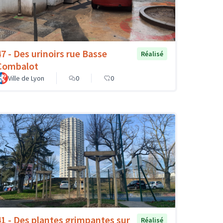
47 - Des urinoirs rue Basse
Réalisé
Combalot
Ville de Lyon
0
0
41 - Des plantes grimpantes sur
Réalisé