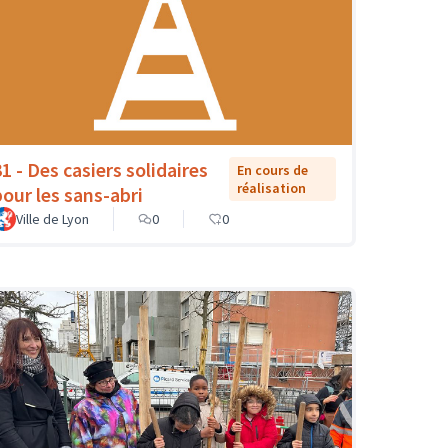
1 - Des casiers solidaires
En cours de
réalisation
pour les sans-abri
Ville de Lyon
0
0