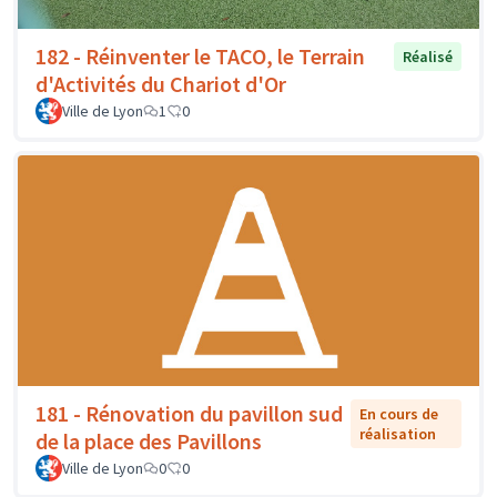
182 - Réinventer le TACO, le Terrain
Réalisé
d'Activités du Chariot d'Or
Ville de Lyon
1
0
181 - Rénovation du pavillon sud
En cours de
réalisation
de la place des Pavillons
Ville de Lyon
0
0