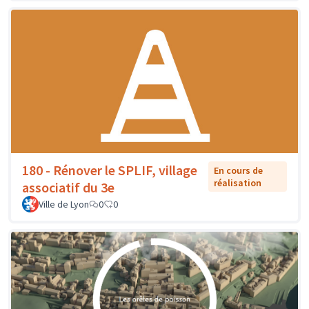
180 - Rénover le SPLIF, village
En cours de
réalisation
associatif du 3e
Ville de Lyon
0
0