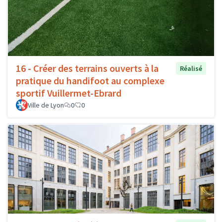
16 - Créer des terrains ouverts à la
Réalisé
pratique du handifoot au complexe
sportif Vuillermet-Ebrard
Ville de Lyon
0
0