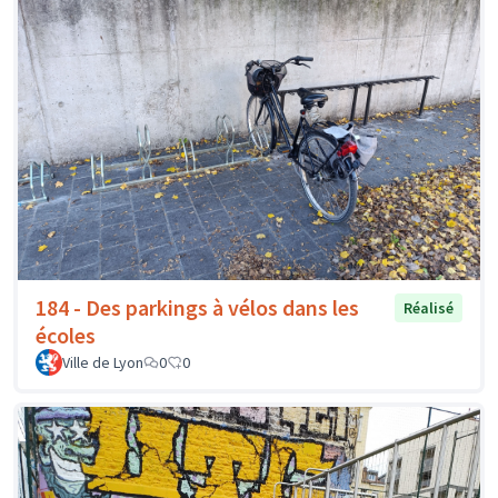
184 - Des parkings à vélos dans les
Réalisé
écoles
Ville de Lyon
0
0