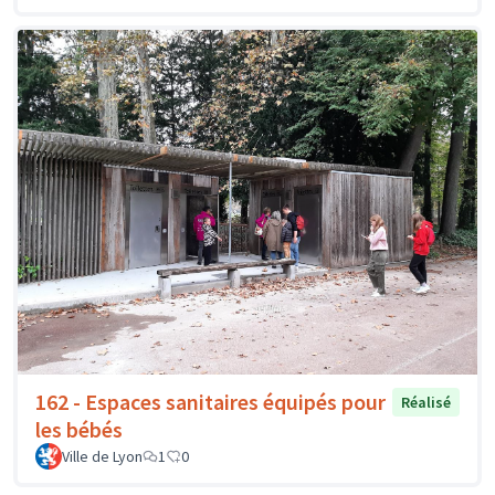
162 - Espaces sanitaires équipés pour
Réalisé
les bébés
Ville de Lyon
1
0