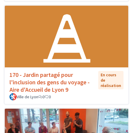
170 - Jardin partagé pour
En cours
de
l'inclusion des gens du voyage -
réalisation
Aire d'Accueil de Lyon 9
Ville de Lyon
0
0