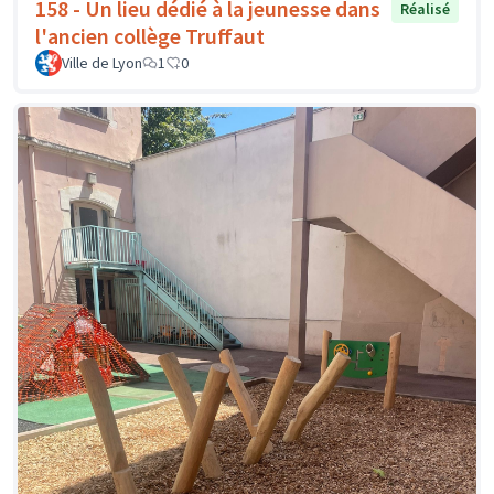
158 - Un lieu dédié à la jeunesse dans
Réalisé
l'ancien collège Truffaut
Ville de Lyon
1
0