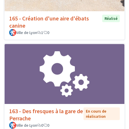
165 - Création d'une aire d'ébats
Réalisé
canine
Ville de Lyon
1
0
163 - Des fresques à la gare de
En cours de
réalisation
Perrache
Ville de Lyon
0
0