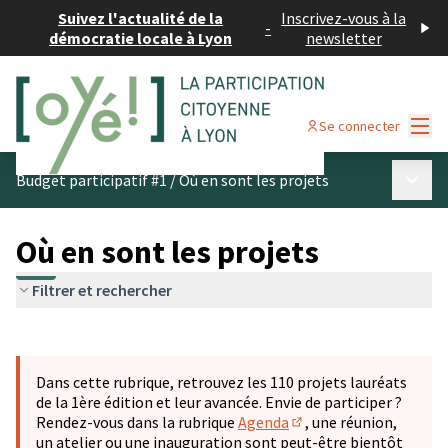
Suivez l'actualité de la
Inscrivez-vous à la
-
démocratie locale à Lyon
newsletter
Menu
Se connecter
Menu p
Budget participatif #1
/
Où en sont les projets
Où en sont les projets
Filtrer et rechercher
Passer la carte
Leaflet
|
©
OpenStreetMap
contributors
L'élément suivant est une carte qui présente les éléments 
+
Dans cette rubrique, retrouvez les 110 projets lauréats
−
de la 1ère édition et leur avancée. Envie de participer ?
Rendez-vous dans la rubrique
Agenda
, une réunion,
(S'ouvre dans un nouve
un atelier ou une inauguration sont peut-être bientôt