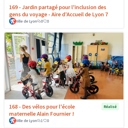
169 - Jardin partagé pour l'inclusion des
gens du voyage - Aire d'Accueil de Lyon 7
Ville de Lyon
0
0
168 - Des vélos pour l'école
Réalisé
maternelle Alain Fournier !
Ville de Lyon
1
0