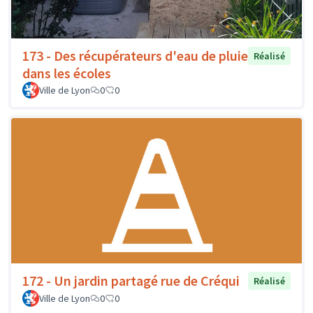
173 - Des récupérateurs d'eau de pluie
Réalisé
dans les écoles
Ville de Lyon
0
0
172 - Un jardin partagé rue de Créqui
Réalisé
Ville de Lyon
0
0