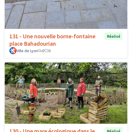
131 - Une nouvelle borne-fontaine
Réalisé
place Bahadourian
Ville de Lyon
0
0
130 - Une mare écologique dans le
Réalisé