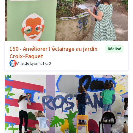
150 - Améliorer l'éclairage au jardin
Réalisé
Croix-Paquet
Ville de Lyon
1
0