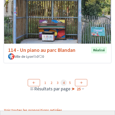
114 - Un piano au parc Blandan
Réalisé
Ville de Lyon
0
0
1
2
3
4
5
Résultats par page :
25
Voir toutes les propositions retirées