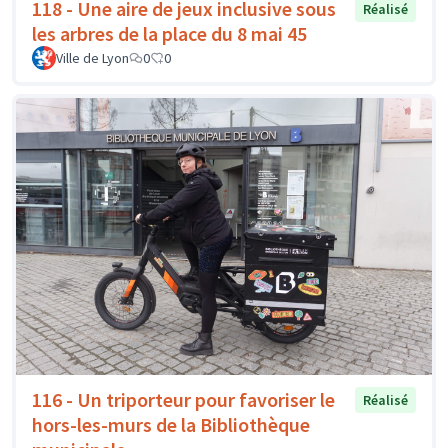
118 - Une aire de jeux inclusive sous
Réalisé
les arbres de la place du 8 mai 45
Ville de Lyon
0
0
116 - Un triporteur pour favoriser le
Réalisé
hors-les-murs de la Bibliothèque