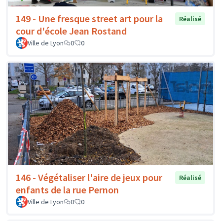
149 - Une fresque street art pour la
Réalisé
cour d'école Jean Rostand
Ville de Lyon
0
0
146 - Végétaliser l'aire de jeux pour
Réalisé
enfants de la rue Pernon
Ville de Lyon
0
0