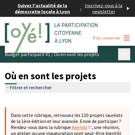
Suivez l'actualité de la
Inscrivez-vous à la
-
démocratie locale à Lyon
newsletter
Menu
Se connecter
Menu p
Budget participatif #1
/
Où en sont les projets
Où en sont les projets
Filtrer et rechercher
Passer la carte
Leaflet
|
©
OpenStreetMap
contributors
L'élément suivant est une carte qui présente les éléments 
+
Dans cette rubrique, retrouvez les 110 projets lauréats
−
de la 1ère édition et leur avancée. Envie de participer ?
Rendez-vous dans la rubrique
Agenda
, une réunion,
(S'ouvre dans un nouve
un atelier ou une inauguration sont peut-être bientôt