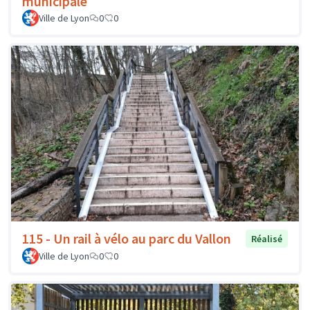
municipale
Ville de Lyon
0
0
115 - Un rail à vélo au parc du Vallon
Réalisé
Ville de Lyon
0
0