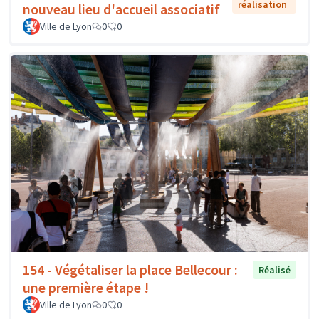
réalisation
nouveau lieu d'accueil associatif
Ville de Lyon
0
0
154 - Végétaliser la place Bellecour :
Réalisé
une première étape !
Ville de Lyon
0
0