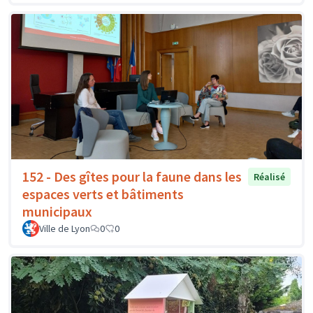
152 - Des gîtes pour la faune dans les
Réalisé
espaces verts et bâtiments
municipaux
Ville de Lyon
0
0