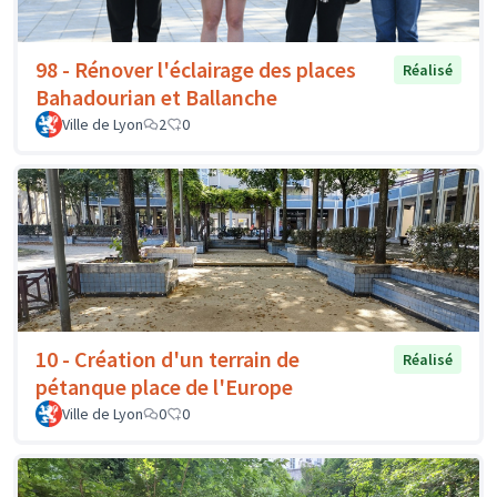
98 - Rénover l'éclairage des places
Réalisé
Bahadourian et Ballanche
Ville de Lyon
2
0
10 - Création d'un terrain de
Réalisé
pétanque place de l'Europe
Ville de Lyon
0
0