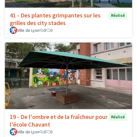
41 - Des plantes grimpantes sur les
Réalisé
grilles des city stades
Ville de Lyon
0
0
19 - De l'ombre et de la fraîcheur pour
Réalisé
l'école Chavant
Ville de Lyon
0
0