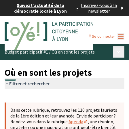
Suivez l'actualité de la
Inscrivez-vous à la
-
démocratie locale à Lyon
newsletter
Menu
Se connecter
Menu p
Budget participatif #1
/
Où en sont les projets
Où en sont les projets
Filtrer et rechercher
Passer la carte
Leaflet
|
©
OpenStreetMap
contributors
L'élément suivant est une carte qui présente les éléments 
+
Dans cette rubrique, retrouvez les 110 projets lauréats
−
de la 1ère édition et leur avancée. Envie de participer ?
Rendez-vous dans la rubrique
Agenda
, une réunion,
(S'ouvre dans un nouve
un atelier ou une inauguration sont peut-être bientôt