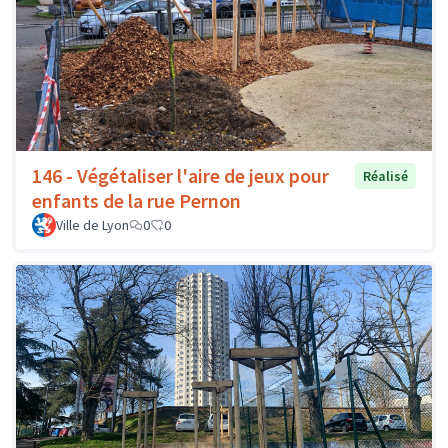
146 - Végétaliser l'aire de jeux pour
Réalisé
enfants de la rue Pernon
Ville de Lyon
0
0