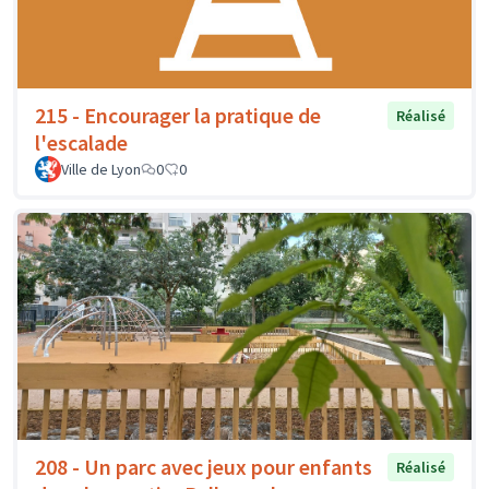
215 - Encourager la pratique de
Réalisé
l'escalade
Ville de Lyon
0
0
208 - Un parc avec jeux pour enfants
Réalisé