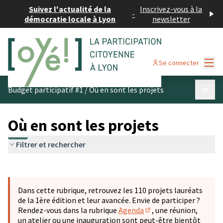
Suivez l'actualité de la
Inscrivez-vous à la
-
démocratie locale à Lyon
newsletter
Menu
Se connecter
Menu p
Budget participatif #1
/
Où en sont les projets
Où en sont les projets
Filtrer et rechercher
Passer la carte
Leaflet
|
©
OpenStreetMap
contributors
L'élément suivant est une carte qui présente les éléments 
+
Dans cette rubrique, retrouvez les 110 projets lauréats
−
de la 1ère édition et leur avancée. Envie de participer ?
Rendez-vous dans la rubrique
Agenda
, une réunion,
(S'ouvre dans un nouve
un atelier ou une inauguration sont peut-être bientôt