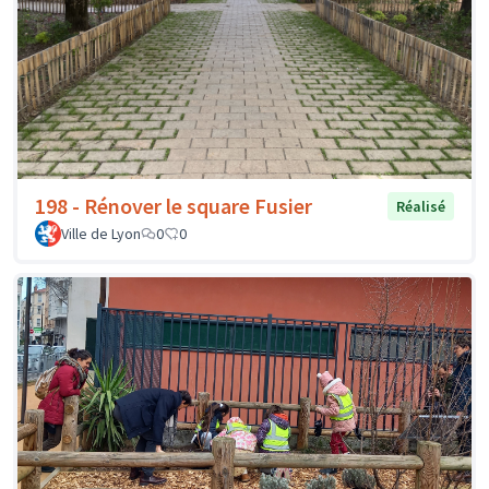
198 - Rénover le square Fusier
Réalisé
Ville de Lyon
0
0