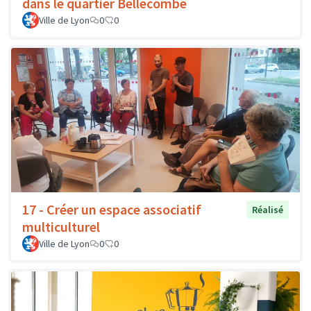
dans le quartier Bellecombe
Ville de Lyon
0
0
17 - Créer un espace associatif
Réalisé
multiculturel
Ville de Lyon
0
0