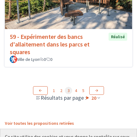
59 - Expérimenter des bancs
Réalisé
d'allaitement dans les parcs et
squares
Ville de Lyon
0
0
1
2
3
4
5
Résultats par page :
20
Voir toutes les propositions retirées
Ce site utilise des cookies et vous donne le contrôle sur ceux