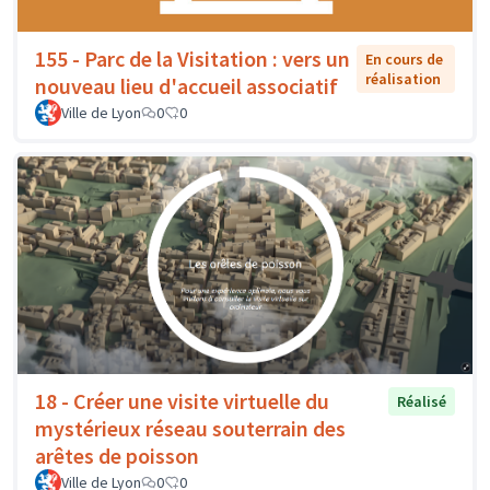
155 - Parc de la Visitation : vers un
En cours de
réalisation
nouveau lieu d'accueil associatif
Ville de Lyon
0
0
18 - Créer une visite virtuelle du
Réalisé
mystérieux réseau souterrain des
arêtes de poisson
Ville de Lyon
0
0