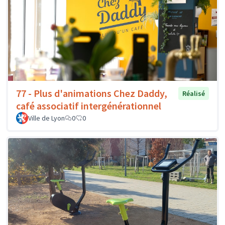
77 - Plus d'animations Chez Daddy,
Réalisé
café associatif intergénérationnel
Ville de Lyon
0
0