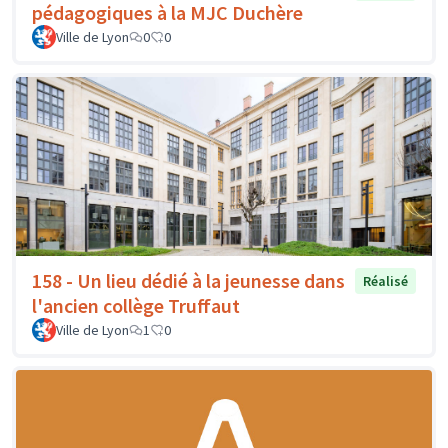
pédagogiques à la MJC Duchère
Ville de Lyon
0
0
158 - Un lieu dédié à la jeunesse dans
Réalisé
l'ancien collège Truffaut
Ville de Lyon
1
0