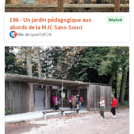
196 - Un jardin pédagogique aux
Réalisé
abords de la MJC Sans-Souci
Ville de Lyon
0
0