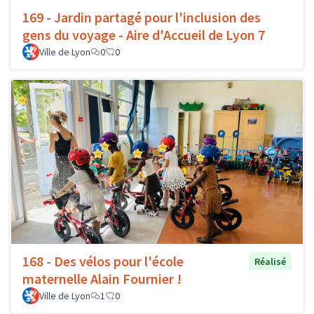
169 - Jardin partagé pour l'inclusion des
gens du voyage - Aire d'Accueil de Lyon 7
Ville de Lyon
0
0
168 - Des vélos pour l'école
Réalisé
maternelle Alain Fournier !
Ville de Lyon
1
0