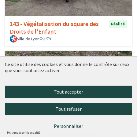
143 - Végétalisation du square des
Réalisé
Droits de l'Enfant
Ville de Lyon
1
0
Ce site utilise des cookies et vous donne le contrôle sur ceux
que vous souhaitez activer
Tout accepter
Tout refuser
142 - Une table d'échecs au parc
Réalisé
Personnaliser
Blandan
Politique de confidentialité