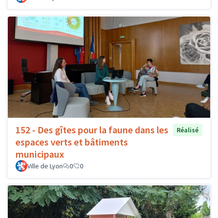
152 - Des gîtes pour la faune dans les
Réalisé
espaces verts et bâtiments
municipaux
Ville de Lyon
0
0