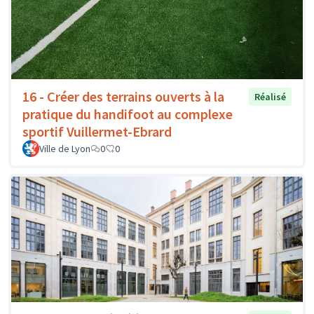
16 - Créer des terrains ouverts à la
Réalisé
pratique du handifoot au complexe
sportif Vuillermet-Ebrard
Ville de Lyon
0
0