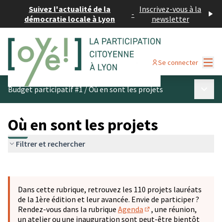
Suivez l'actualité de la
Inscrivez-vous à la
-
démocratie locale à Lyon
newsletter
Menu
Se connecter
Menu p
Budget participatif #1
/
Où en sont les projets
Où en sont les projets
Filtrer et rechercher
Passer la carte
Leaflet
|
©
OpenStreetMap
contributors
L'élément suivant est une carte qui présente les éléments 
+
Dans cette rubrique, retrouvez les 110 projets lauréats
−
de la 1ère édition et leur avancée. Envie de participer ?
Rendez-vous dans la rubrique
Agenda
, une réunion,
(S'ouvre dans un nouve
un atelier ou une inauguration sont peut-être bientôt