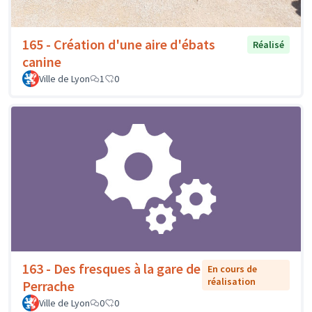
165 - Création d'une aire d'ébats
Réalisé
canine
Ville de Lyon
1
0
163 - Des fresques à la gare de
En cours de
réalisation
Perrache
Ville de Lyon
0
0