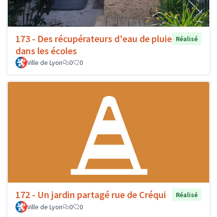
173 - Des récupérateurs d'eau de pluie
Réalisé
dans les écoles
Ville de Lyon
0
0
172 - Un jardin partagé rue de Créqui
Réalisé
Ville de Lyon
0
0