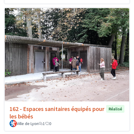
162 - Espaces sanitaires équipés pour
Réalisé
les bébés
Ville de Lyon
1
0