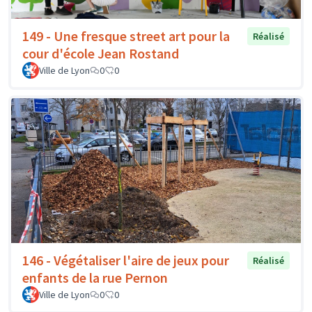
149 - Une fresque street art pour la
Réalisé
cour d'école Jean Rostand
Ville de Lyon
0
0
146 - Végétaliser l'aire de jeux pour
Réalisé
enfants de la rue Pernon
Ville de Lyon
0
0