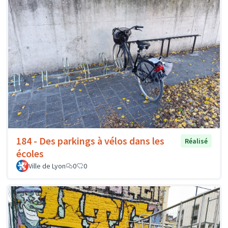
184 - Des parkings à vélos dans les
Réalisé
écoles
Ville de Lyon
0
0