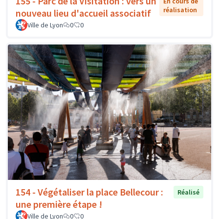
155 - Parc de la Visitation : vers un
En cours de
réalisation
nouveau lieu d'accueil associatif
Ville de Lyon
0
0
154 - Végétaliser la place Bellecour :
Réalisé
une première étape !
Ville de Lyon
0
0