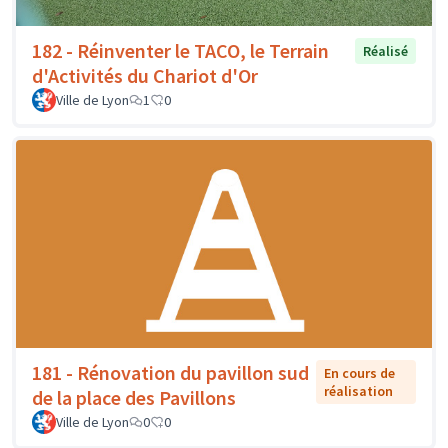
182 - Réinventer le TACO, le Terrain
Réalisé
d'Activités du Chariot d'Or
Ville de Lyon
1
0
181 - Rénovation du pavillon sud
En cours de
réalisation
de la place des Pavillons
Ville de Lyon
0
0