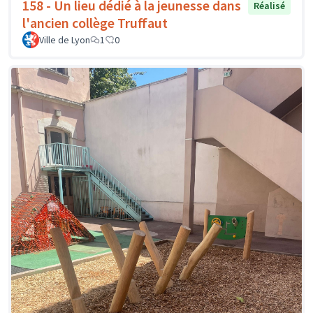
158 - Un lieu dédié à la jeunesse dans
Réalisé
l'ancien collège Truffaut
Ville de Lyon
1
0