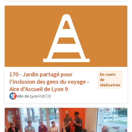
170 - Jardin partagé pour
En cours
de
l'inclusion des gens du voyage -
réalisation
Aire d'Accueil de Lyon 9
Ville de Lyon
0
0