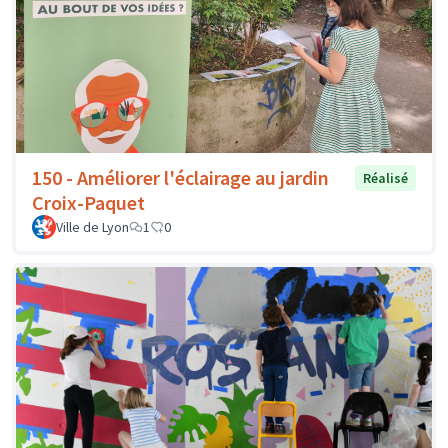
150 - Améliorer l'éclairage au jardin
Réalisé
Croix-Paquet
Ville de Lyon
1
0