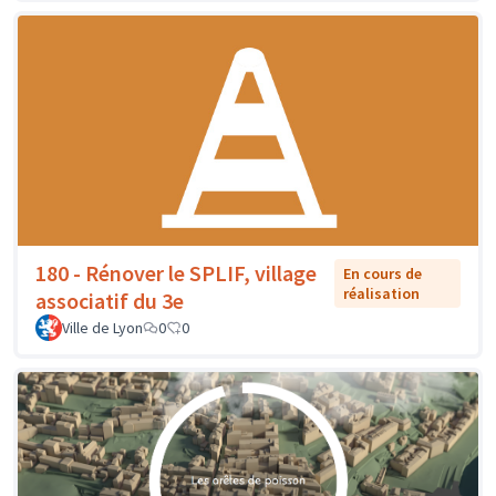
180 - Rénover le SPLIF, village
En cours de
réalisation
associatif du 3e
Ville de Lyon
0
0