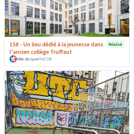
158 - Un lieu dédié à la jeunesse dans
Réalisé
l'ancien collège Truffaut
Ville de Lyon
1
0