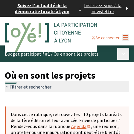
Suivez l'actualité de la
Inscrivez-vous à la
-
démocratie locale à Lyon
newsletter
Menu
Se connecter
Menu p
Budget participatif #1
/
Où en sont les projets
Où en sont les projets
Filtrer et rechercher
Passer la carte
Leaflet
|
©
OpenStreetMap
contributors
L'élément suivant est une carte qui présente les éléments 
+
Dans cette rubrique, retrouvez les 110 projets lauréats
−
de la 1ère édition et leur avancée. Envie de participer ?
Rendez-vous dans la rubrique
Agenda
, une réunion,
(S'ouvre dans un nouve
un atelier ou une inauguration sont peut-être bientôt