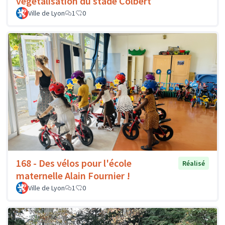
végétalisation du stade Colbert
Ville de Lyon
1
0
168 - Des vélos pour l'école
Réalisé
maternelle Alain Fournier !
Ville de Lyon
1
0