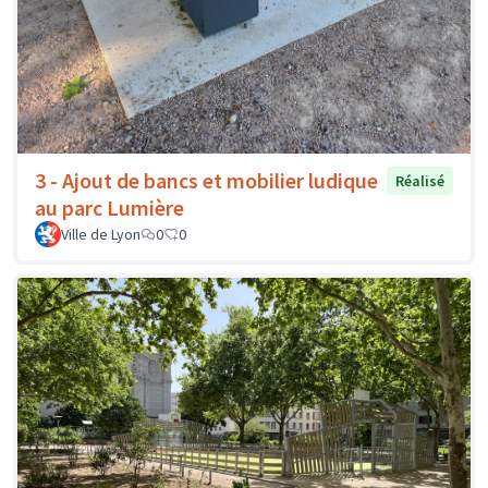
3 - Ajout de bancs et mobilier ludique
Réalisé
au parc Lumière
Ville de Lyon
0
0