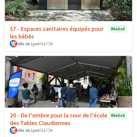
57 - Espaces sanitaires équipés pour
Réalisé
les bébés
Ville de Lyon
1
0
20 - De l'ombre pour la cour de l'école
Réalisé
des Tables Claudiennes
Ville de Lyon
1
0