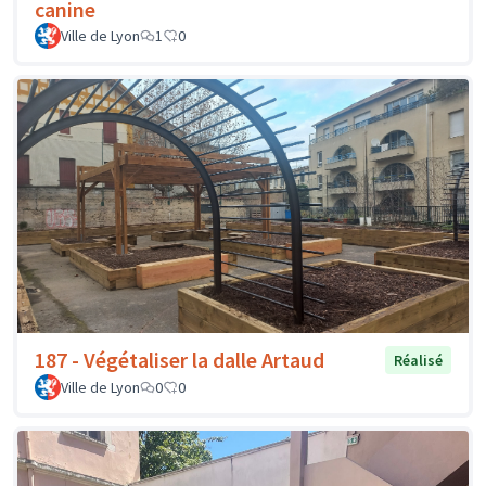
canine
Ville de Lyon
1
0
187 - Végétaliser la dalle Artaud
Réalisé
Ville de Lyon
0
0