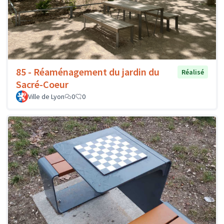
85 - Réaménagement du jardin du
Réalisé
Sacré-Coeur
Ville de Lyon
0
0