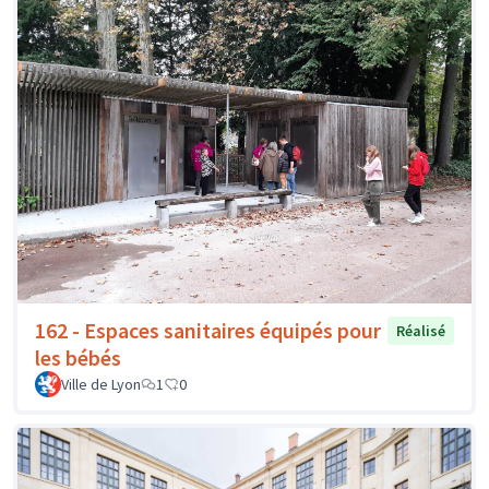
162 - Espaces sanitaires équipés pour
Réalisé
les bébés
Ville de Lyon
1
0