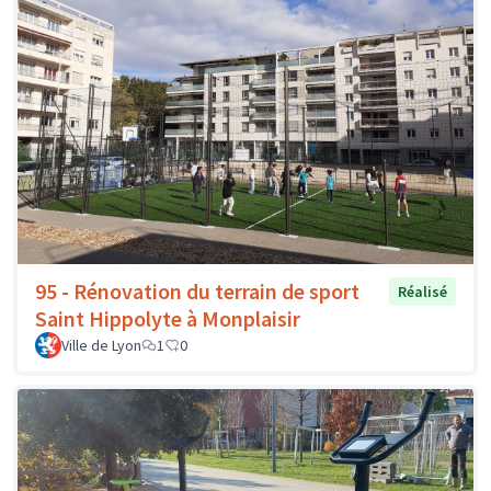
95 - Rénovation du terrain de sport
Réalisé
Saint Hippolyte à Monplaisir
Ville de Lyon
1
0