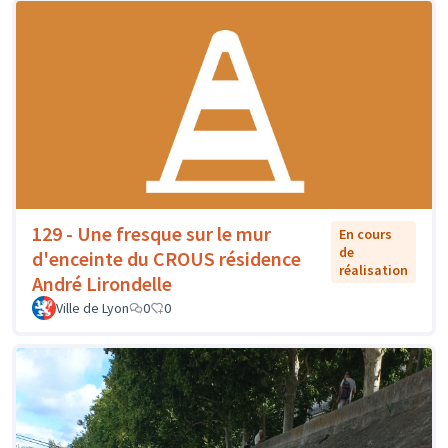
129 - Une fresque sur le mur
En cours
de
d'enceinte du CROUS résidence
réalisation
André Lirondelle
Ville de Lyon
0
0