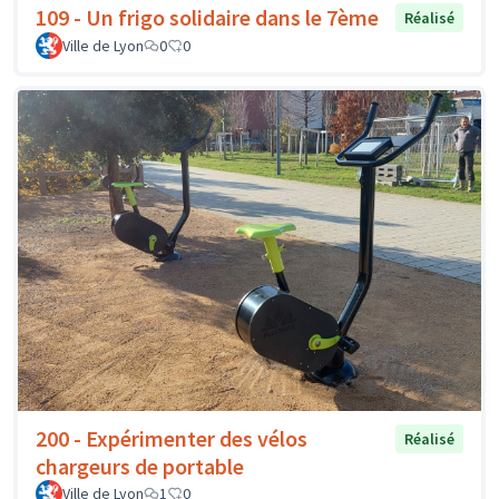
109 - Un frigo solidaire dans le 7ème
Réalisé
Ville de Lyon
0
0
200 - Expérimenter des vélos
Réalisé
chargeurs de portable
Ville de Lyon
1
0