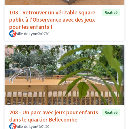
103 - Retrouver un véritable square
Réalisé
public à l'Observance avec des jeux
pour les enfants !
Ville de Lyon
0
0
208 - Un parc avec jeux pour enfants
Réalisé
dans le quartier Bellecombe
Ville de Lyon
0
0