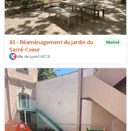
85 - Réaménagement du jardin du
Réalisé
Sacré-Coeur
Ville de Lyon
0
0