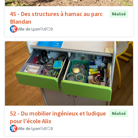
45 - Des structures à hamac au parc
Réalisé
Blandan
Ville de Lyon
0
0
52 - Du mobilier ingénieux et ludique
Réalisé
pour l'école Alix
Ville de Lyon
0
0