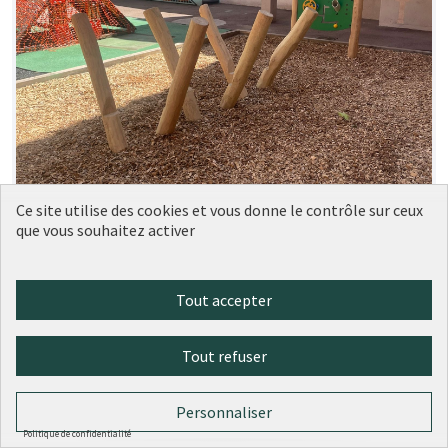
Ce site utilise des cookies et vous donne le contrôle sur ceux
que vous souhaitez activer
Tout accepter
Tout refuser
157 - Végétaliser la cour de l'école
Réalisé
Commandant Arnaud
Personnaliser
Ville de Lyon
0
0
Politique de confidentialité