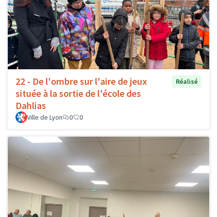
22 - De l'ombre sur l'aire de jeux
Réalisé
située à la sortie de l'école des
Dahlias
Ville de Lyon
0
0