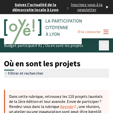
Suivez l'actualité de la
Inscrivez-vous à la
-
démocratie locale à Lyon
newsletter
Menu
Se connecter
Menu p
Budget participatif #1
/
Où en sont les projets
Où en sont les projets
Filtrer et rechercher
Passer la carte
Leaflet
|
©
OpenStreetMap
contributors
L'élément suivant est une carte qui présente les éléments 
+
Dans cette rubrique, retrouvez les 110 projets lauréats
−
de la 1ère édition et leur avancée. Envie de participer ?
Rendez-vous dans la rubrique
Agenda
, une réunion,
(S'ouvre dans un nouve
un atelier ou une inauguration sont peut-être bientôt