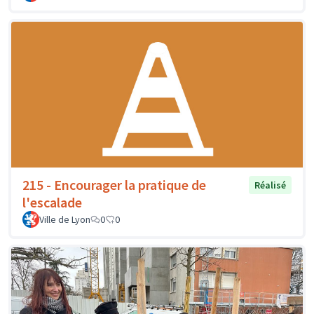
215 - Encourager la pratique de
Réalisé
l'escalade
Ville de Lyon
0
0