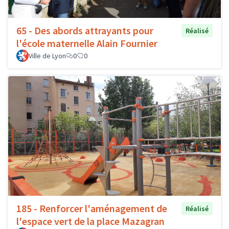
65 - Des abords attrayants pour
Réalisé
l'école maternelle Alain Fournier
Ville de Lyon
0
0
185 - Renforcer l'aménagement de
Réalisé
l'espace vert de la place Mazagran