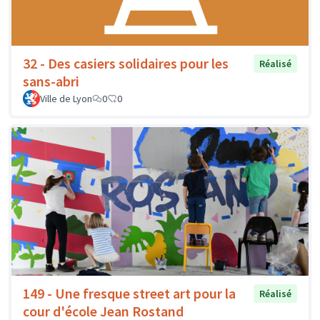
32 - Des casiers solidaires pour les
Réalisé
sans-abri
Ville de Lyon
0
0
149 - Une fresque street art pour la
Réalisé
cour d'école Jean Rostand