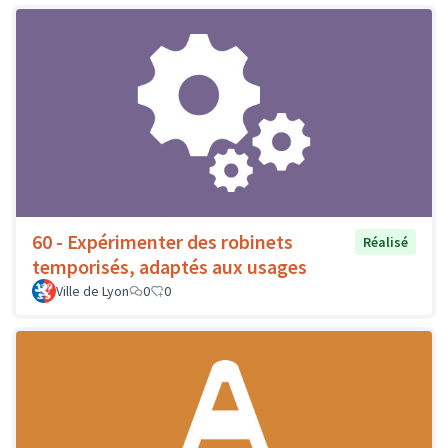
60 - Expérimenter des robinets
Réalisé
temporisés, adaptés aux usages
Ville de Lyon
0
0