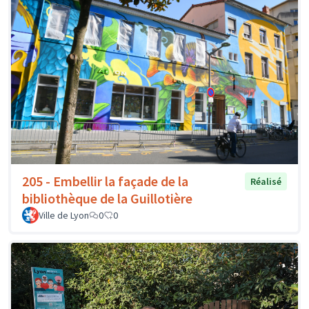
205 - Embellir la façade de la
Réalisé
bibliothèque de la Guillotière
Ville de Lyon
0
0