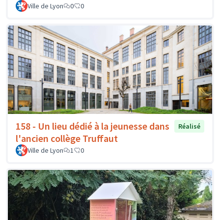
Ville de Lyon
0
0
158 - Un lieu dédié à la jeunesse dans
Réalisé
l'ancien collège Truffaut
Ville de Lyon
1
0