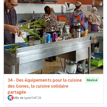
34 - Des équipements pour la cuisine
Réalisé
des Gones, la cuisine solidaire
partagée
Ville de Lyon
0
0