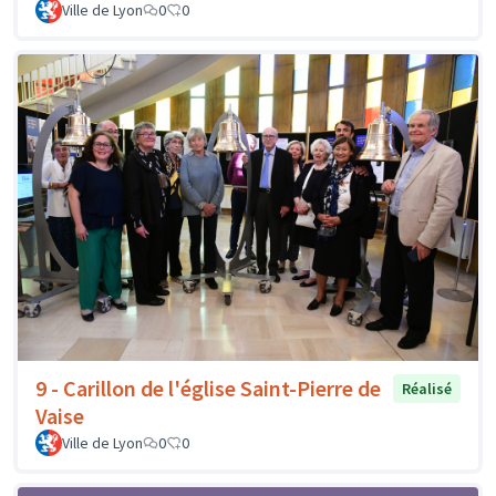
Ville de Lyon
0
0
9 - Carillon de l'église Saint-Pierre de
Réalisé
Vaise
Ville de Lyon
0
0