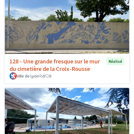
128 - Une grande fresque sur le mur
Réalisé
du cimetière de la Croix-Rousse
Ville de Lyon
0
0