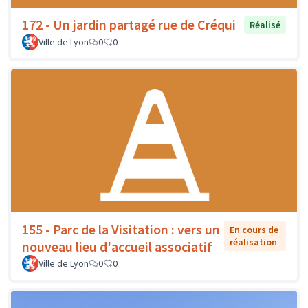
172 - Un jardin partagé rue de Créqui
Réalisé
Ville de Lyon
0
0
155 - Parc de la Visitation : vers un
En cours de
réalisation
nouveau lieu d'accueil associatif
Ville de Lyon
0
0