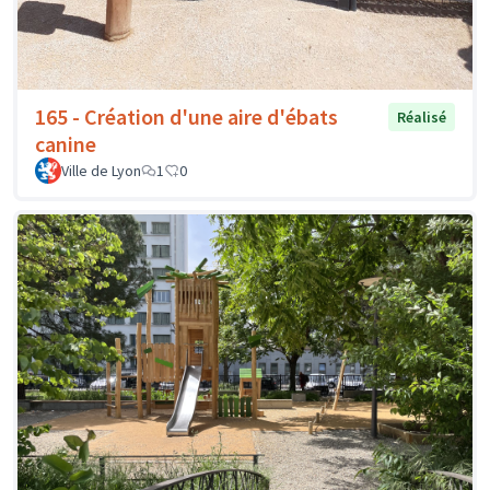
165 - Création d'une aire d'ébats
Réalisé
canine
Ville de Lyon
1
0