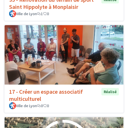
Saint Hippolyte à Monplaisir
Ville de Lyon
1
0
17 - Créer un espace associatif
Réalisé
multiculturel
Ville de Lyon
0
0