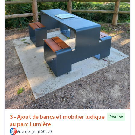
3 - Ajout de bancs et mobilier ludique
Réalisé
au parc Lumière
Ville de Lyon
0
0