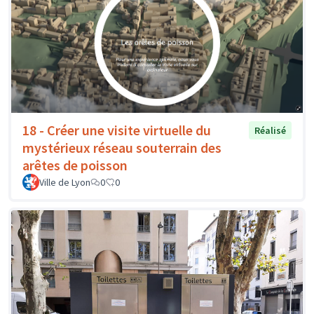
18 - Créer une visite virtuelle du
Réalisé
mystérieux réseau souterrain des
arêtes de poisson
Ville de Lyon
0
0