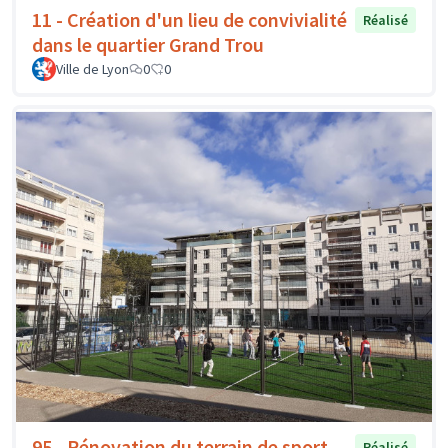
11 - Création d'un lieu de convivialité
Réalisé
dans le quartier Grand Trou
Ville de Lyon
0
0
95 - Rénovation du terrain de sport
Réalisé