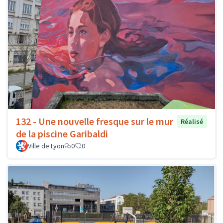
132 - Une nouvelle fresque sur le mur
Réalisé
de la piscine Garibaldi
Ville de Lyon
0
0