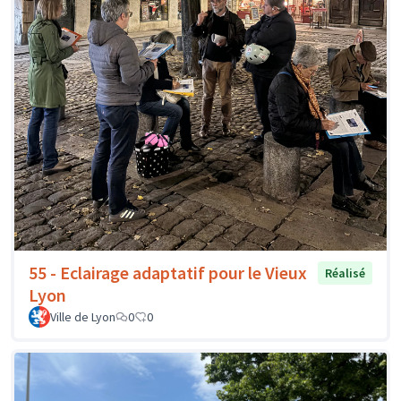
55 - Eclairage adaptatif pour le Vieux
Réalisé
Lyon
Ville de Lyon
0
0