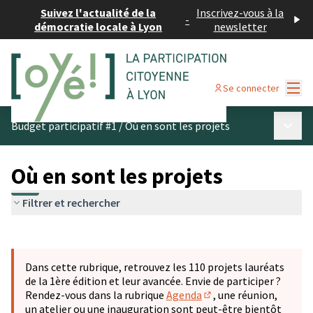
Suivez l'actualité de la
Inscrivez-vous à la
-
démocratie locale à Lyon
newsletter
Menu
Se connecter
Menu p
Budget participatif #1
/
Où en sont les projets
Où en sont les projets
Filtrer et rechercher
Passer la carte
Leaflet
|
©
OpenStreetMap
contributors
L'élément suivant est une carte qui présente les éléments 
+
Dans cette rubrique, retrouvez les 110 projets lauréats
−
de la 1ère édition et leur avancée. Envie de participer ?
Rendez-vous dans la rubrique
Agenda
, une réunion,
(S'ouvre dans un nouve
un atelier ou une inauguration sont peut-être bientôt