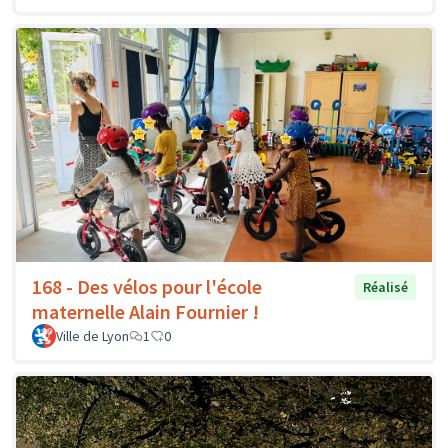
168 - Des vélos pour l'école
Réalisé
maternelle Alain Fournier !
Ville de Lyon
1
0