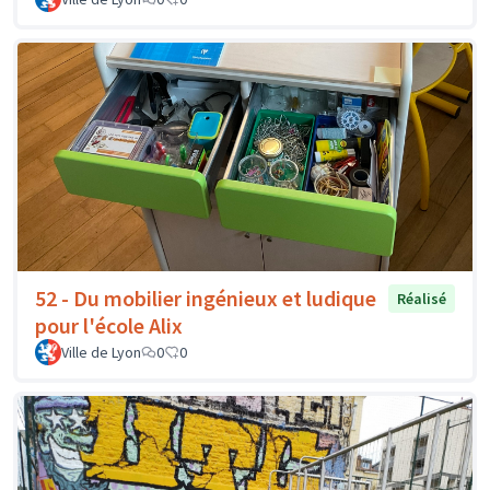
52 - Du mobilier ingénieux et ludique
Réalisé
pour l'école Alix
Ville de Lyon
0
0