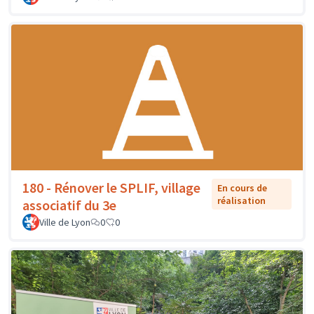
180 - Rénover le SPLIF, village
En cours de
réalisation
associatif du 3e
Ville de Lyon
0
0