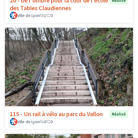
20 - De l'ombre pour la cour de l'école
Réalisé
des Tables Claudiennes
Ville de Lyon
1
0
115 - Un rail à vélo au parc du Vallon
Réalisé
Ville de Lyon
0
0