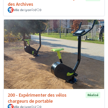
des Archives
Ville de Lyon
0
0
200 - Expérimenter des vélos
Réalisé
chargeurs de portable
Ville de Lyon
1
0