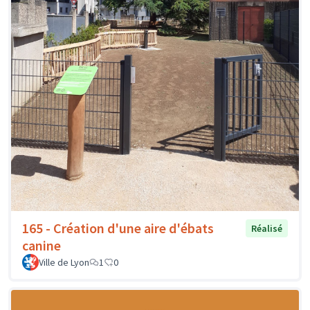
165 - Création d'une aire d'ébats
Réalisé
canine
Ville de Lyon
1
0