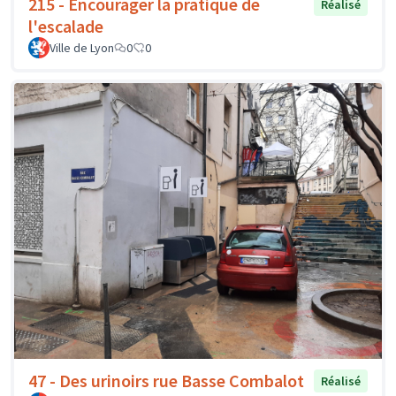
215 - Encourager la pratique de
Réalisé
l'escalade
Ville de Lyon
0
0
47 - Des urinoirs rue Basse Combalot
Réalisé