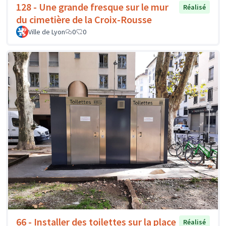
128 - Une grande fresque sur le mur
Réalisé
du cimetière de la Croix-Rousse
Ville de Lyon
0
0
66 - Installer des toilettes sur la place
Réalisé