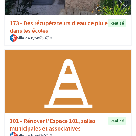
173 - Des récupérateurs d'eau de pluie
Réalisé
dans les écoles
Ville de Lyon
0
0
101 - Rénover l'Espace 101, salles
Réalisé
municipales et associatives
Ville de Lyon
0
0