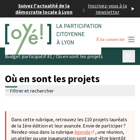
Suivez l'actualité de la
Inscrivez-vous à la
-
démocratie locale à Lyon
newsletter
Menu
Se connecter
Menu p
Budget participatif #1
/
Où en sont les projets
Où en sont les projets
Filtrer et rechercher
Passer la carte
Leaflet
|
©
OpenStreetMap
contributors
L'élément suivant est une carte qui présente les éléments 
+
Dans cette rubrique, retrouvez les 110 projets lauréats
−
de la 1ère édition et leur avancée. Envie de participer ?
Rendez-vous dans la rubrique
Agenda
, une réunion,
(S'ouvre dans un nouve
un atelier ou une inauguration sont peut-être bientôt