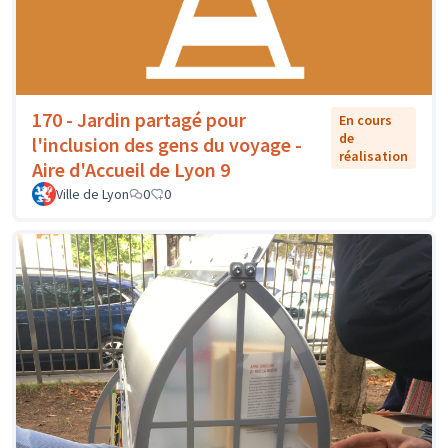
170 - Jardin partagé pour
En cours
de
l'inclusion des gens du voyage -
réalisation
Aire d'Accueil de Lyon 9
Ville de Lyon
0
0