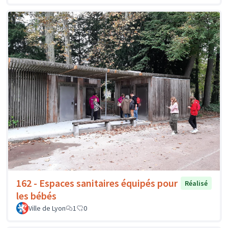
162 - Espaces sanitaires équipés pour
Réalisé
les bébés
Ville de Lyon
1
0