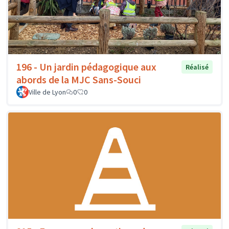
196 - Un jardin pédagogique aux
Réalisé
abords de la MJC Sans-Souci
Ville de Lyon
0
0