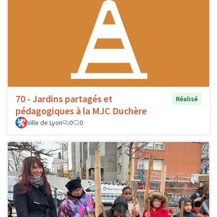
70 - Jardins partagés et
Réalisé
pédagogiques à la MJC Duchère
Ville de Lyon
0
0