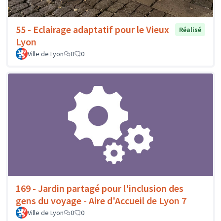
55 - Eclairage adaptatif pour le Vieux
Réalisé
Lyon
Ville de Lyon
0
0
169 - Jardin partagé pour l'inclusion des
gens du voyage - Aire d'Accueil de Lyon 7
Ville de Lyon
0
0