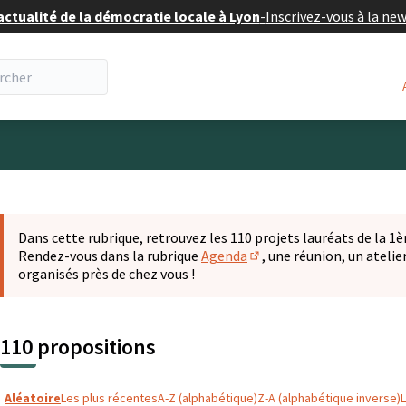
actualité de la démocratie locale à Lyon
-
Inscrivez-vous à la ne
eur
 la carte
t suivant est une carte qui présente les éléments de cette pa
Dans cette rubrique, retrouvez les 110 projets lauréats de la 1èr
Rendez-vous dans la rubrique
Agenda
, une réunion, un ateli
(S'ouvre dans un nouvel o
organisés près de chez vous !
110 propositions
Aléatoire
Les plus récentes
A-Z (alphabétique)
Z-A (alphabétique inverse)