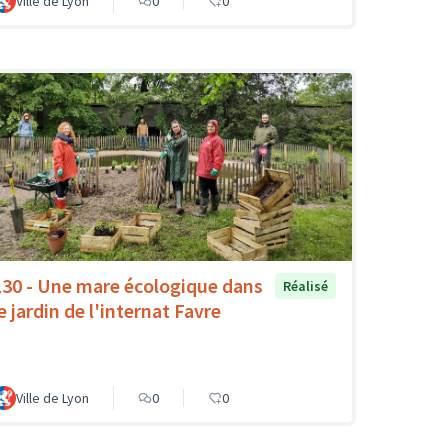
Ville de Lyon
0
0
130 - Une mare écologique dans
Réalisé
e jardin de l'internat Favre
Ville de Lyon
0
0