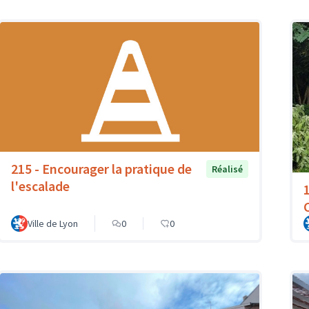
215 - Encourager la pratique de
Réalisé
l'escalade
Ville de Lyon
0
0