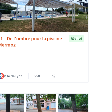
21 - De l'ombre pour la piscine
Réalisé
Mermoz
Ville de Lyon
0
0