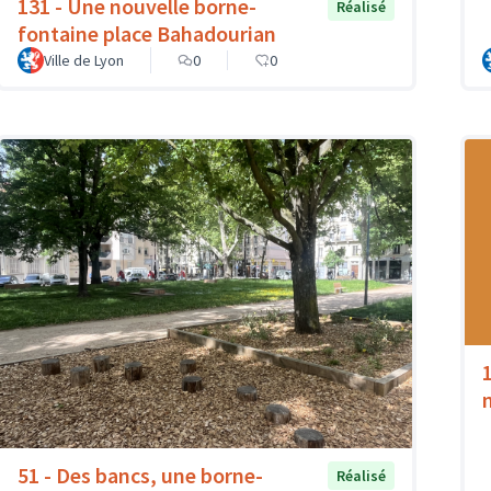
131 - Une nouvelle borne-
Réalisé
fontaine place Bahadourian
Ville de Lyon
0
0
51 - Des bancs, une borne-
Réalisé