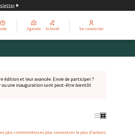
wsletter
Aide
Agenda
Activité
Se connecter
Leaflet
|
©
OpenStreetMap
contributors
ge comme des points de carte. L'élément peut être utilisé ave
e édition et leur avancée. Envie de participer ?
er ou une inauguration sont peut-être bientôt
nglet)
Les plus commentées
Les plus suivies
Avec le plus d'auteurs