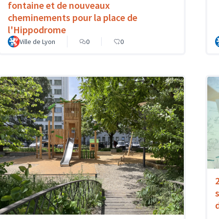
fontaine et de nouveaux
cheminements pour la place de
l'Hippodrome
Ville de Lyon
0
0
s