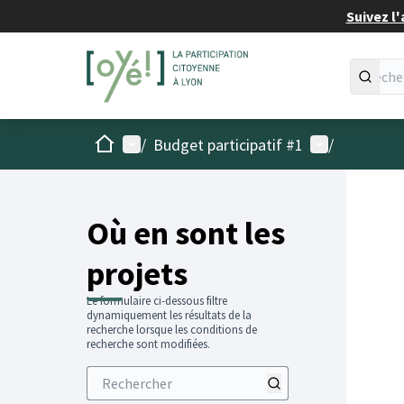
Suivez l'
Accueil
Menu principal
Menu utilisat
/
Budget participatif #1
/
Passer
L'élémen
+
−
Où en sont les
projets
Le formulaire ci-dessous filtre
dynamiquement les résultats de la
recherche lorsque les conditions de
recherche sont modifiées.