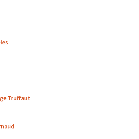
oles
ège Truffaut
Arnaud