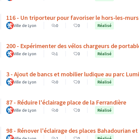
116 - Un triporteur pour favoriser le hors-les-mur
Ville de Lyon
0
0
Réalisé
200 - Expérimenter des vélos chargeurs de portabl
Ville de Lyon
1
0
Réalisé
3 - Ajout de bancs et mobilier ludique au parc Lum
Ville de Lyon
0
0
Réalisé
87 - Réduire l'éclairage place de la Ferrandière
Ville de Lyon
0
0
Réalisé
98 - Rénover l'éclairage des places Bahadourian et
Ville de Lyon
2
0
Réalisé