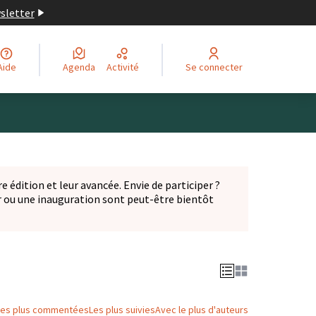
wsletter
Aide
Agenda
Activité
Se connecter
Leaflet
|
©
OpenStreetMap
contributors
ge comme des points de carte. L'élément peut être utilisé ave
e édition et leur avancée. Envie de participer ?
er ou une inauguration sont peut-être bientôt
nglet)
Les plus commentées
Les plus suivies
Avec le plus d'auteurs