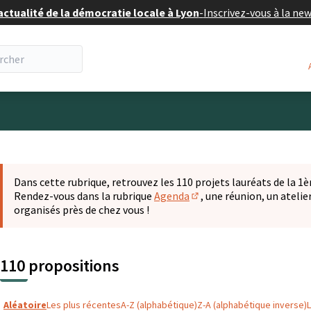
actualité de la démocratie locale à Lyon
-
Inscrivez-vous à la ne
eur
 la carte
t suivant est une carte qui présente les éléments de cette pa
Dans cette rubrique, retrouvez les 110 projets lauréats de la 1èr
Rendez-vous dans la rubrique
Agenda
, une réunion, un ateli
(S'ouvre dans un nouvel o
organisés près de chez vous !
110 propositions
Aléatoire
Les plus récentes
A-Z (alphabétique)
Z-A (alphabétique inverse)