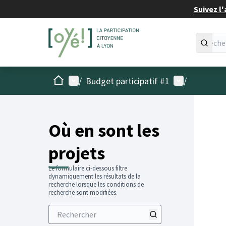
Suivez l'
Accueil
Menu principal
Menu utilisat
/
Budget participatif #1
/
Passer
L'élémen
+
−
Où en sont les
projets
Le formulaire ci-dessous filtre
dynamiquement les résultats de la
recherche lorsque les conditions de
recherche sont modifiées.