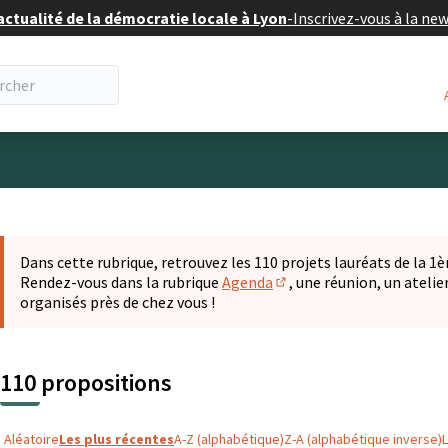
actualité de la démocratie locale à Lyon
-
Inscrivez-vous à la ne
eur
 la carte
t suivant est une carte qui présente les éléments de cette pa
Dans cette rubrique, retrouvez les 110 projets lauréats de la 1èr
Rendez-vous dans la rubrique
Agenda
, une réunion, un ateli
(S'ouvre dans un nouvel o
organisés près de chez vous !
110 propositions
Aléatoire
Les plus récentes
A-Z (alphabétique)
Z-A (alphabétique inverse)