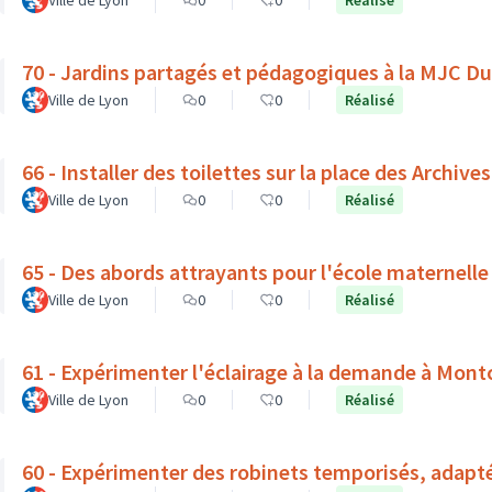
Ville de Lyon
0
0
Réalisé
70 - Jardins partagés et pédagogiques à la MJC D
Ville de Lyon
0
0
Réalisé
66 - Installer des toilettes sur la place des Archives
Ville de Lyon
0
0
Réalisé
65 - Des abords attrayants pour l'école maternelle
Ville de Lyon
0
0
Réalisé
61 - Expérimenter l'éclairage à la demande à Mont
Ville de Lyon
0
0
Réalisé
60 - Expérimenter des robinets temporisés, adapt