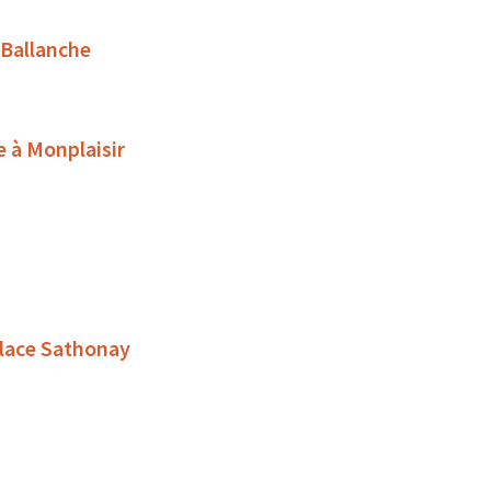
 Ballanche
e à Monplaisir
place Sathonay