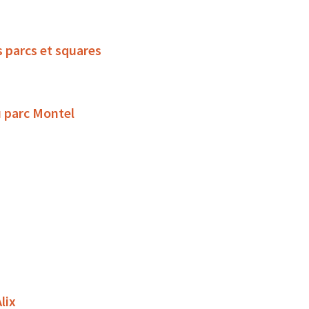
s parcs et squares
u parc Montel
lix