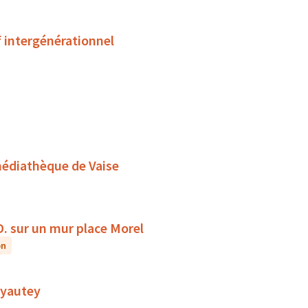
f intergénérationnel
médiathèque de Vaise
D. sur un mur place Morel
on
 Lyautey