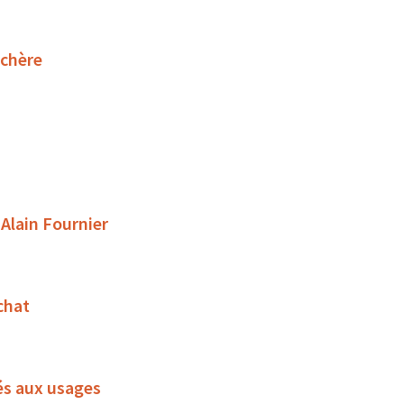
uchère
 Alain Fournier
chat
és aux usages