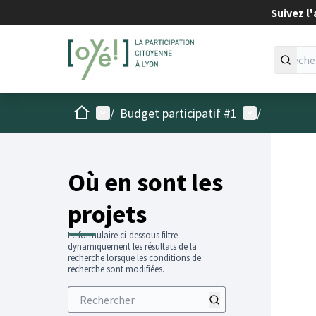
Suivez l'
Accueil
Menu principal
Menu utilisat
/
Budget participatif #1
/
Passer
L'élémen
+
−
Où en sont les
projets
Le formulaire ci-dessous filtre
dynamiquement les résultats de la
recherche lorsque les conditions de
recherche sont modifiées.