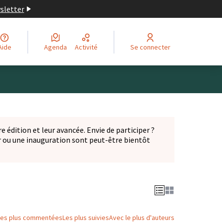
wsletter
Aide
Agenda
Activité
Se connecter
Leaflet
|
©
OpenStreetMap
contributors
ge comme des points de carte. L'élément peut être utilisé ave
e édition et leur avancée. Envie de participer ?
er ou une inauguration sont peut-être bientôt
nglet)
Les plus commentées
Les plus suivies
Avec le plus d'auteurs