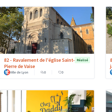
82 - Ravalement de l'église Saint-
Réalisé
Pierre de Vaise
Ville de Lyon
0
0