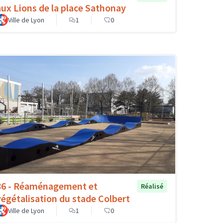
aux Lions de la place Sathonay
Ville de Lyon
1
0
86 - Réaménagement et
Réalisé
végétalisation du stade Colbert
Ville de Lyon
1
0