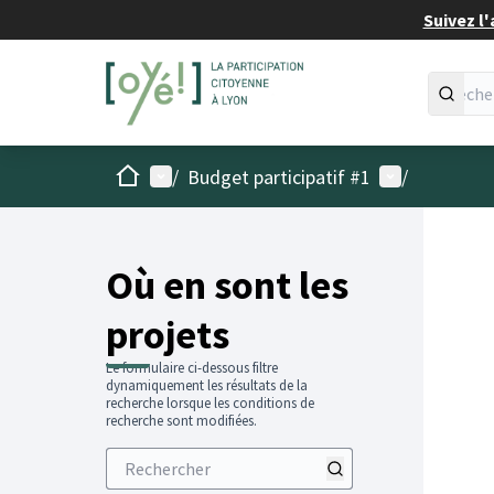
Suivez l'
Accueil
Menu principal
Menu utilisat
/
Budget participatif #1
/
Passer
L'élémen
+
−
Où en sont les
projets
Le formulaire ci-dessous filtre
dynamiquement les résultats de la
recherche lorsque les conditions de
recherche sont modifiées.