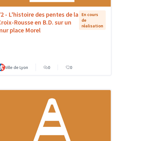
72 - L'histoire des pentes de la
En cours
de
Croix-Rousse en B.D. sur un
réalisation
mur place Morel
Ville de Lyon
0
0