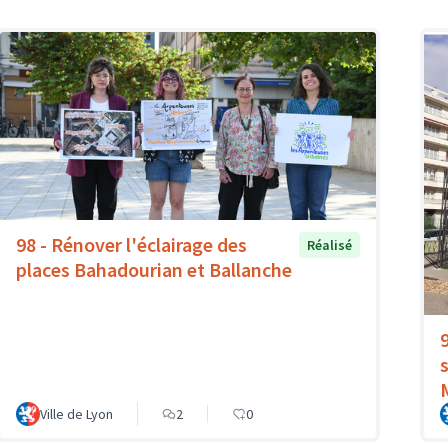
98 - Rénover l'éclairage des
Réalisé
places Bahadourian et Ballanche
Ville de Lyon
2
0