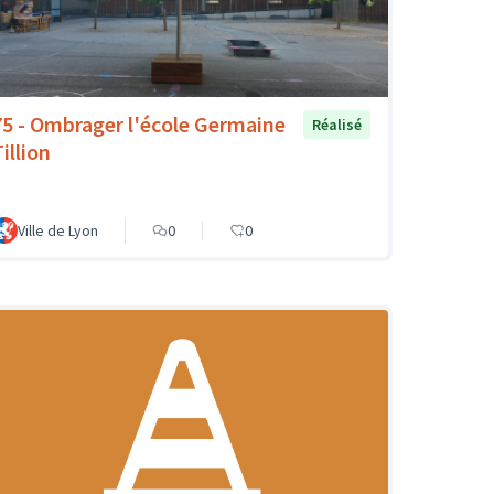
75 - Ombrager l'école Germaine
Réalisé
illion
Ville de Lyon
0
0