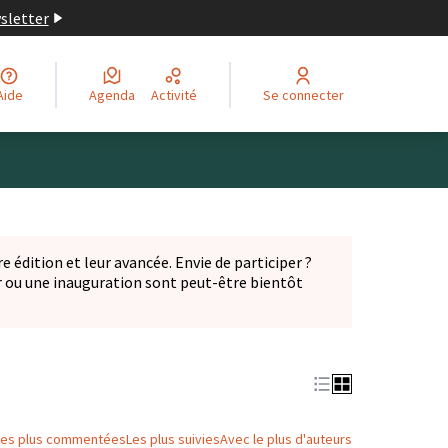
wsletter
Aide
Agenda
Activité
Se connecter
Leaflet
|
©
OpenStreetMap
contributors
ge comme des points de carte. L'élément peut être utilisé ave
e édition et leur avancée. Envie de participer ?
er ou une inauguration sont peut-être bientôt
nglet)
Les plus commentées
Les plus suivies
Avec le plus d'auteurs