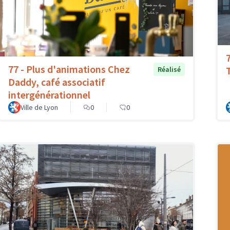
77 - Plus d'animations Chez
T
Réalisé
Daddy, café associatif
intergénérationnel
Ville de Lyon
0
0