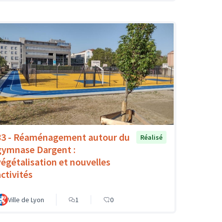
83 - Réaménagement autour du
Réalisé
gymnase Dargent :
végétalisation et nouvelles
activités
Ville de Lyon
1
0