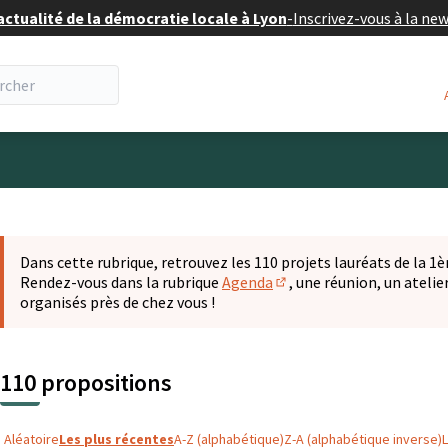
actualité de la démocratie locale à Lyon
-
Inscrivez-vous à la ne
eur
 la carte
t suivant est une carte qui présente les éléments de cette pa
Dans cette rubrique, retrouvez les 110 projets lauréats de la 1èr
Rendez-vous dans la rubrique
Agenda
, une réunion, un ateli
(S'ouvre dans un nouvel o
organisés près de chez vous !
110 propositions
Aléatoire
Les plus récentes
A-Z (alphabétique)
Z-A (alphabétique inverse)