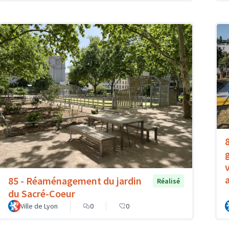
85 - Réaménagement du jardin
Réalisé
du Sacré-Coeur
Ville de Lyon
0
0