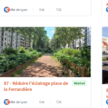
Ville de Lyon
0
0
87 - Réduire l'éclairage place de
Réalisé
la Ferrandière
Ville de Lyon
0
0