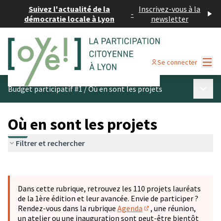
Suivez l'actualité de la
Inscrivez-vous à la
-
démocratie locale à Lyon
newsletter
Menu
Se connecter
Menu p
Budget participatif #1
/
Où en sont les projets
Où en sont les projets
Filtrer et rechercher
Passer la carte
Leaflet
|
©
OpenStreetMap
contributors
L'élément suivant est une carte qui présente les éléments 
+
Dans cette rubrique, retrouvez les 110 projets lauréats
−
de la 1ère édition et leur avancée. Envie de participer ?
Rendez-vous dans la rubrique
Agenda
, une réunion,
(S'ouvre dans un nouve
un atelier ou une inauguration sont peut-être bientôt