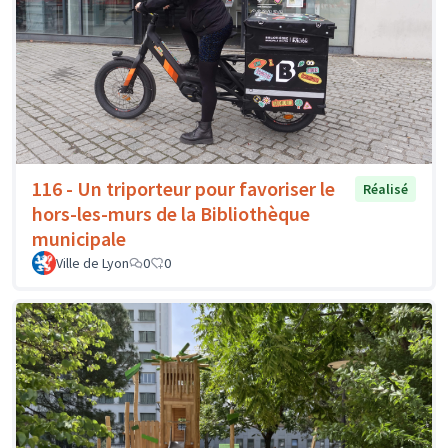
116 - Un triporteur pour favoriser le
Réalisé
hors-les-murs de la Bibliothèque
municipale
Ville de Lyon
0
0