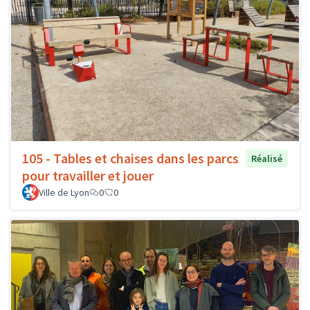
105 - Tables et chaises dans les parcs
Réalisé
pour travailler et jouer
Ville de Lyon
0
0