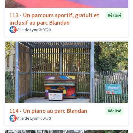
113 - Un parcours sportif, gratuit et
Réalisé
inclusif au parc Blandan
Ville de Lyon
0
0
114 - Un piano au parc Blandan
Réalisé
Ville de Lyon
0
0