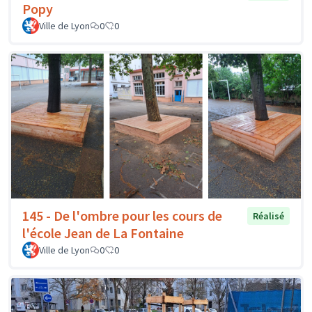
Popy
Ville de Lyon
0
0
145 - De l'ombre pour les cours de
Réalisé
l'école Jean de La Fontaine
Ville de Lyon
0
0