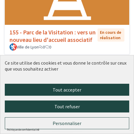
155 - Parc de la Visitation : vers un
En cours de
réalisation
nouveau lieu d'accueil associatif
Ville de Lyon
0
0
Ce site utilise des cookies et vous donne le contrôle sur ceux
que vous souhaitez activer
Tout accepter
Tout refuser
Personnaliser
156 - Des artistes dans l'école : un
En cours
Politique de confidentialité