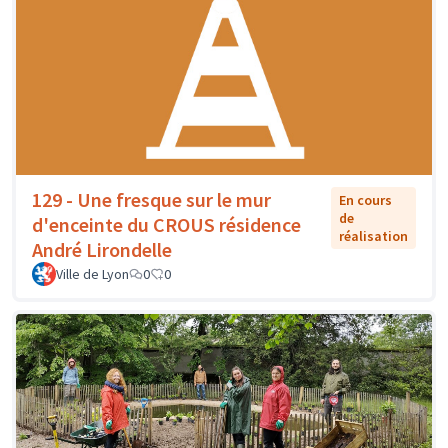
129 - Une fresque sur le mur
En cours
de
d'enceinte du CROUS résidence
réalisation
André Lirondelle
Ville de Lyon
0
0