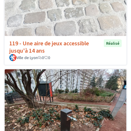
119 - Une aire de jeux accessible
Réalisé
jusqu'à 14 ans
Ville de Lyon
0
0