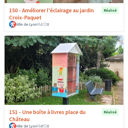
150 - Améliorer l'éclairage au jardin
Réalisé
Croix-Paquet
Ville de Lyon
1
0
151 - Une boîte à livres place du
Réalisé
Château
Ville de Lyon
0
0