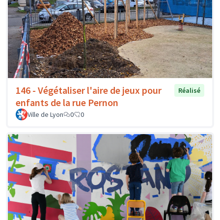
146 - Végétaliser l'aire de jeux pour
Réalisé
enfants de la rue Pernon
Ville de Lyon
0
0