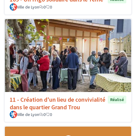
Ville de Lyon
0
0
11 - Création d'un lieu de convivialité
Réalisé
dans le quartier Grand Trou
Ville de Lyon
0
0