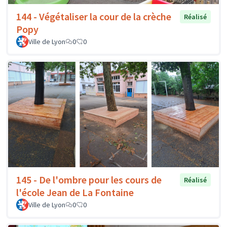
144 - Végétaliser la cour de la crèche
Réalisé
Popy
Ville de Lyon
0
0
145 - De l'ombre pour les cours de
Réalisé
l'école Jean de La Fontaine
Ville de Lyon
0
0