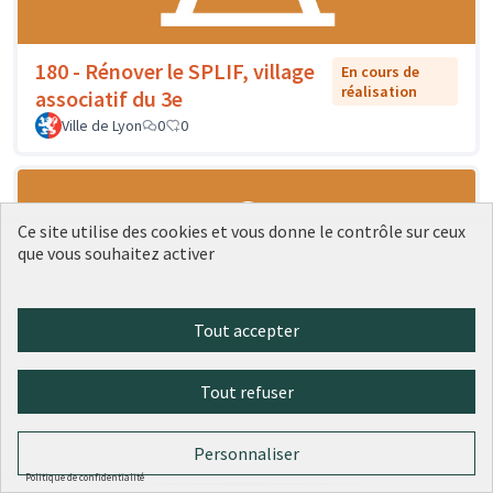
180 - Rénover le SPLIF, village
En cours de
réalisation
associatif du 3e
Ville de Lyon
0
0
Ce site utilise des cookies et vous donne le contrôle sur ceux
que vous souhaitez activer
Tout accepter
Tout refuser
181 - Rénovation du pavillon sud
En cours de
réalisation
de la place des Pavillons
Personnaliser
Ville de Lyon
0
0
Politique de confidentialité