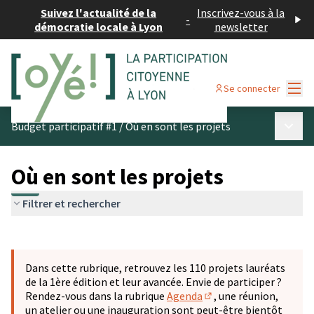
Suivez l'actualité de la
Inscrivez-vous à la
-
démocratie locale à Lyon
newsletter
Menu
Se connecter
Menu p
Budget participatif #1
/
Où en sont les projets
Où en sont les projets
Filtrer et rechercher
Passer la carte
Leaflet
|
©
OpenStreetMap
contributors
L'élément suivant est une carte qui présente les éléments 
+
Dans cette rubrique, retrouvez les 110 projets lauréats
−
de la 1ère édition et leur avancée. Envie de participer ?
Rendez-vous dans la rubrique
Agenda
, une réunion,
(S'ouvre dans un nouve
un atelier ou une inauguration sont peut-être bientôt