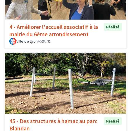
4 - Améliorer l'accueil associatif à la
Réalisé
mairie du 6ème arrondissement
Ville de Lyon
0
0
45 - Des structures à hamac au parc
Réalisé
Blandan