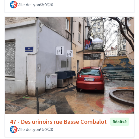
Ville de Lyon
0
0
47 - Des urinoirs rue Basse Combalot
Réalisé
Ville de Lyon
0
0