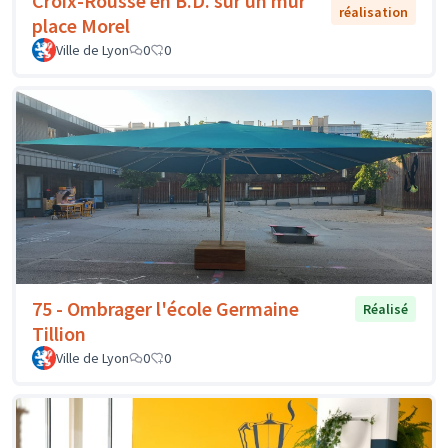
Croix-Rousse en B.D. sur un mur
réalisation
place Morel
Ville de Lyon
0
0
75 - Ombrager l'école Germaine
Réalisé
Tillion
Ville de Lyon
0
0