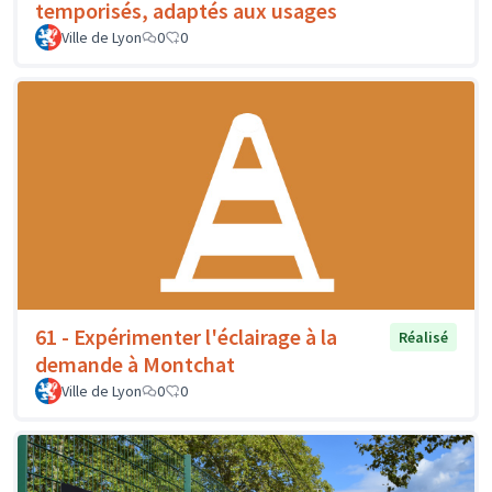
temporisés, adaptés aux usages
Ville de Lyon
0
0
61 - Expérimenter l'éclairage à la
Réalisé
demande à Montchat
Ville de Lyon
0
0