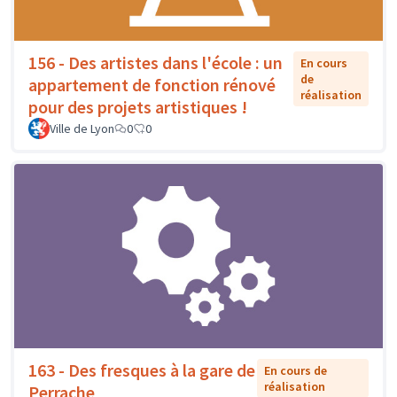
156 - Des artistes dans l'école : un
En cours
de
appartement de fonction rénové
réalisation
pour des projets artistiques !
Ville de Lyon
0
0
163 - Des fresques à la gare de
En cours de
réalisation
Perrache