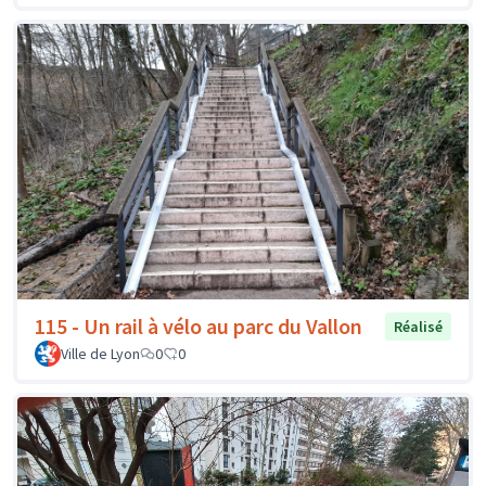
115 - Un rail à vélo au parc du Vallon
Réalisé
Ville de Lyon
0
0