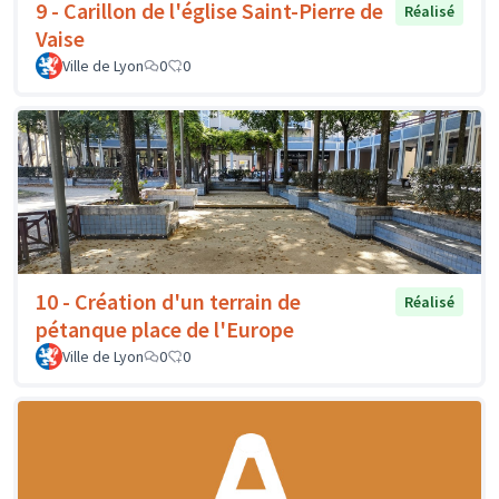
9 - Carillon de l'église Saint-Pierre de
Réalisé
Vaise
Ville de Lyon
0
0
10 - Création d'un terrain de
Réalisé
pétanque place de l'Europe
Ville de Lyon
0
0