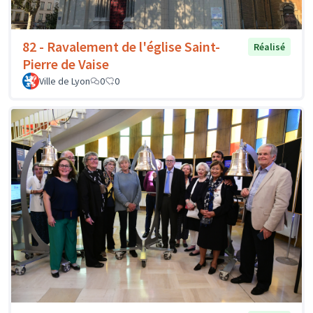
82 - Ravalement de l'église Saint-
Réalisé
Pierre de Vaise
Ville de Lyon
0
0