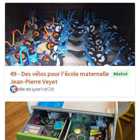
49 - Des vélos pour l'école maternelle
Réalisé
Jean-Pierre Veyet
Ville de Lyon
0
0