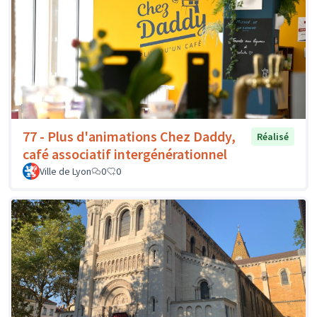
77 - Plus d'animations Chez Daddy,
Réalisé
café associatif intergénérationnel
Ville de Lyon
0
0