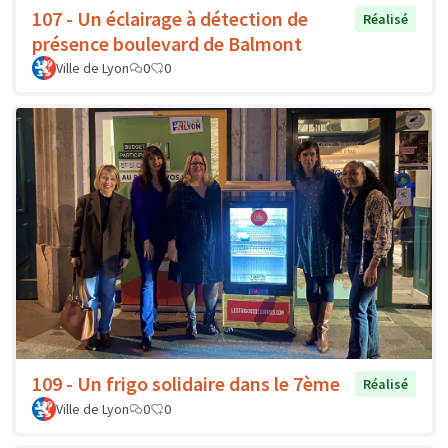
107 - Un éclairage à détection de
Réalisé
présence boulevard de Balmont
Ville de Lyon
0
0
109 - Un frigo solidaire dans le 7ème
Réalisé
Ville de Lyon
0
0