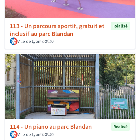
113 - Un parcours sportif, gratuit et
Réalisé
inclusif au parc Blandan
Ville de Lyon
0
0
114 - Un piano au parc Blandan
Réalisé
Ville de Lyon
0
0