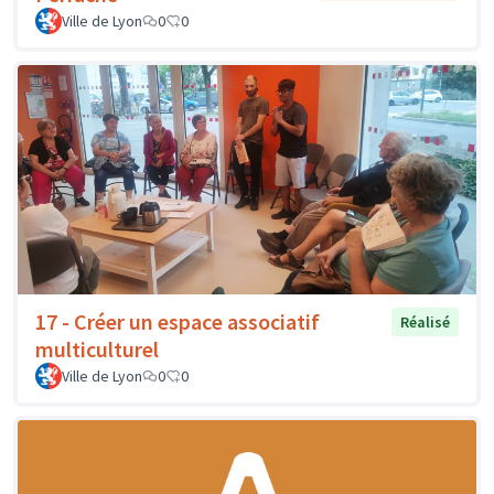
Ville de Lyon
0
0
17 - Créer un espace associatif
Réalisé
multiculturel
Ville de Lyon
0
0