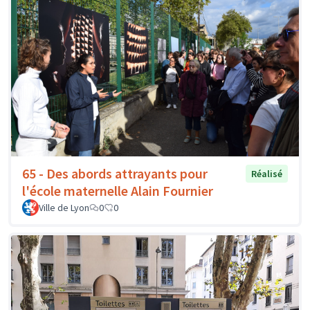
65 - Des abords attrayants pour
Réalisé
l'école maternelle Alain Fournier
Ville de Lyon
0
0