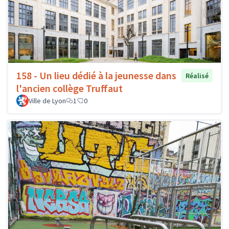
158 - Un lieu dédié à la jeunesse dans
Réalisé
l'ancien collège Truffaut
Ville de Lyon
1
0