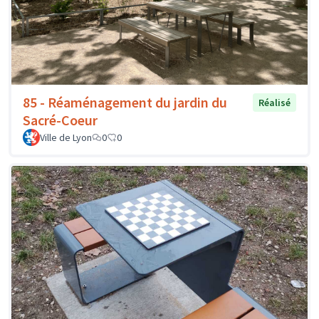
85 - Réaménagement du jardin du
Réalisé
Sacré-Coeur
Ville de Lyon
0
0