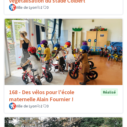
végétalisation du stade Colbert
Ville de Lyon
1
0
168 - Des vélos pour l'école
Réalisé
maternelle Alain Fournier !
Ville de Lyon
1
0