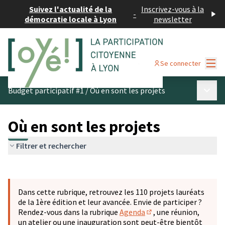
Suivez l'actualité de la
Inscrivez-vous à la
-
démocratie locale à Lyon
newsletter
Menu
Se connecter
Menu p
Budget participatif #1
/
Où en sont les projets
Où en sont les projets
Filtrer et rechercher
Passer la carte
Leaflet
|
©
OpenStreetMap
contributors
L'élément suivant est une carte qui présente les éléments 
+
Dans cette rubrique, retrouvez les 110 projets lauréats
−
de la 1ère édition et leur avancée. Envie de participer ?
Rendez-vous dans la rubrique
Agenda
, une réunion,
(S'ouvre dans un nouve
un atelier ou une inauguration sont peut-être bientôt