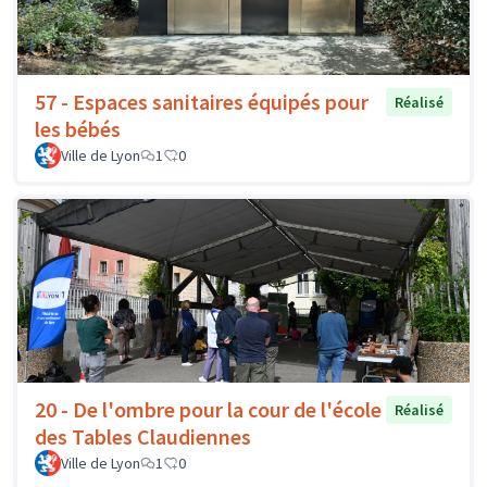
57 - Espaces sanitaires équipés pour
Réalisé
les bébés
Ville de Lyon
1
0
20 - De l'ombre pour la cour de l'école
Réalisé
des Tables Claudiennes
Ville de Lyon
1
0