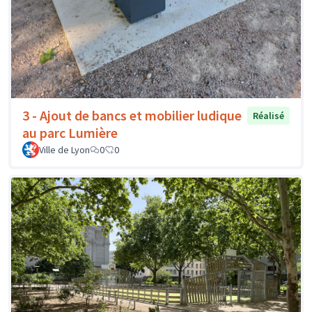
3 - Ajout de bancs et mobilier ludique
Réalisé
au parc Lumière
Ville de Lyon
0
0