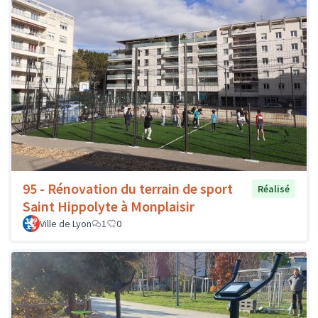
95 - Rénovation du terrain de sport
Réalisé
Saint Hippolyte à Monplaisir
Ville de Lyon
1
0