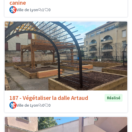
canine
Ville de Lyon
1
0
187 - Végétaliser la dalle Artaud
Réalisé
Ville de Lyon
0
0