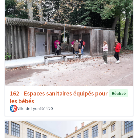
162 - Espaces sanitaires équipés pour
Réalisé
les bébés
Ville de Lyon
1
0