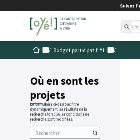
Suivez l'
Accueil
Menu principal
Menu utilisat
/
Budget participatif #1
/
Passer
L'élémen
+
−
Où en sont les
projets
Le formulaire ci-dessous filtre
dynamiquement les résultats de la
recherche lorsque les conditions de
recherche sont modifiées.