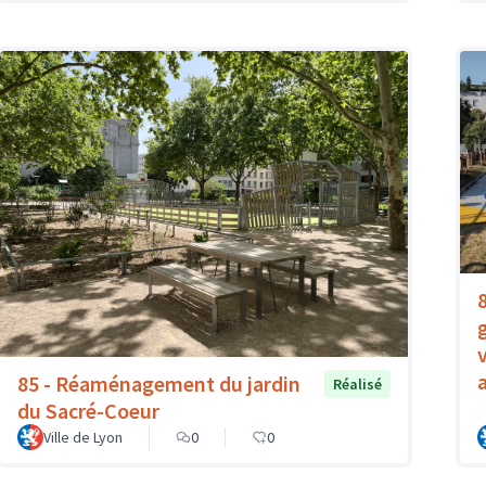
85 - Réaménagement du jardin
Réalisé
du Sacré-Coeur
Ville de Lyon
0
0