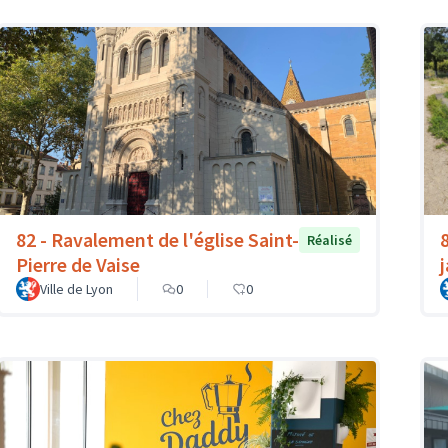
82 - Ravalement de l'église Saint-
Réalisé
Pierre de Vaise
Ville de Lyon
0
0