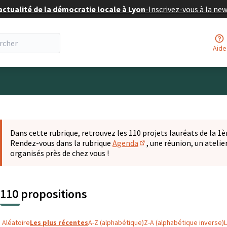
actualité de la démocratie locale à Lyon
-
Inscrivez-vous à la ne
Aide
eur
 la carte
t suivant est une carte qui présente les éléments de cette pa
Dans cette rubrique, retrouvez les 110 projets lauréats de la 1èr
Rendez-vous dans la rubrique
Agenda
, une réunion, un ateli
(S'ouvre dans un nouvel o
organisés près de chez vous !
110 propositions
Aléatoire
Les plus récentes
A-Z (alphabétique)
Z-A (alphabétique inverse)