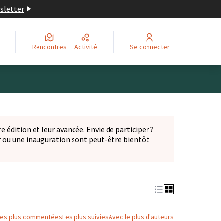
wsletter
Rencontres
Activité
Se connecter
Leaflet
|
©
OpenStreetMap
contributors
ge comme des points de carte. L'élément peut être utilisé ave
e édition et leur avancée. Envie de participer ?
er ou une inauguration sont peut-être bientôt
nglet)
Les plus commentées
Les plus suivies
Avec le plus d'auteurs