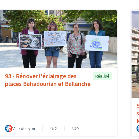
98 - Rénover l'éclairage des
Réalisé
places Bahadourian et Ballanche
Ville de Lyon
2
0