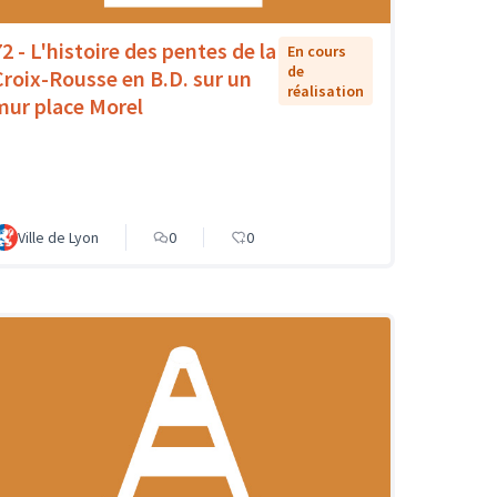
72 - L'histoire des pentes de la
En cours
de
Croix-Rousse en B.D. sur un
réalisation
mur place Morel
Ville de Lyon
0
0