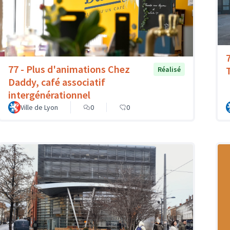
77 - Plus d'animations Chez
T
Réalisé
Daddy, café associatif
intergénérationnel
Ville de Lyon
0
0