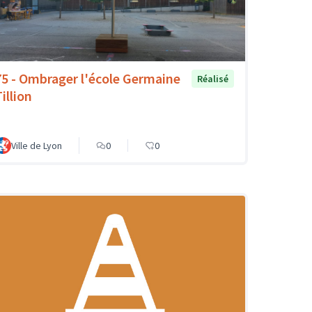
75 - Ombrager l'école Germaine
Réalisé
illion
Ville de Lyon
0
0