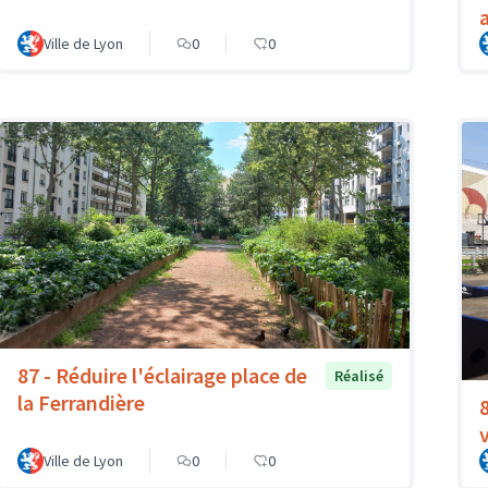
Ville de Lyon
0
0
87 - Réduire l'éclairage place de
Réalisé
la Ferrandière
Ville de Lyon
0
0