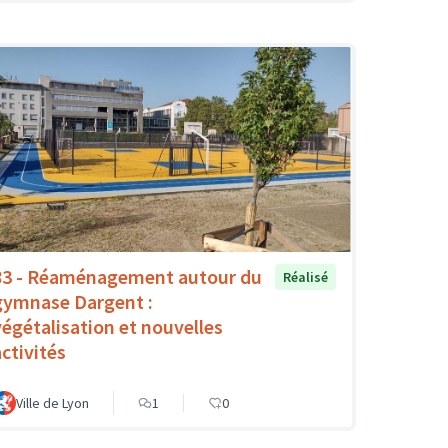
83 - Réaménagement autour du
Réalisé
gymnase Dargent :
végétalisation et nouvelles
activités
Ville de Lyon
1
0