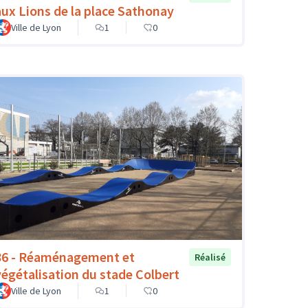
aux Lions de la place Sathonay
Ville de Lyon
1
0
86 - Réaménagement et
Réalisé
végétalisation du stade Colbert
Ville de Lyon
1
0