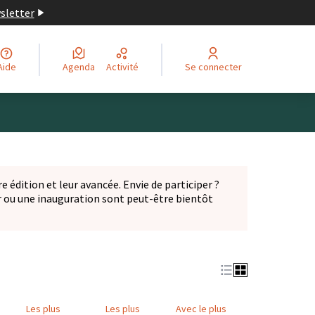
wsletter
Aide
Agenda
Activité
Se connecter
Leaflet
|
©
OpenStreetMap
contributors
ge comme des points de carte. L'élément peut être utilisé ave
e édition et leur avancée. Envie de participer ?
er ou une inauguration sont peut-être bientôt
nglet)
Les plus
Les plus
Avec le plus