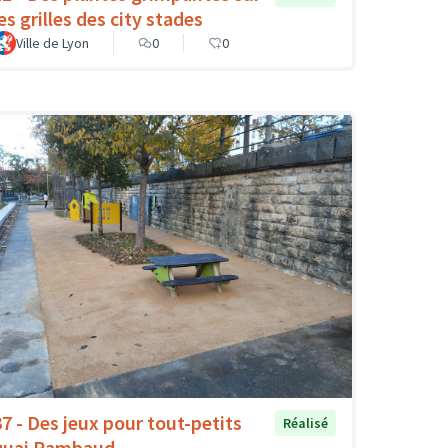
es grilles des city stades
Ville de Lyon
0
0
37 - Des jeux pour tout-petits
Réalisé
quai Rambaud