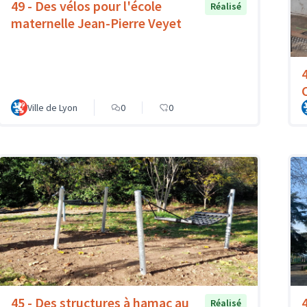
49 - Des vélos pour l'école
Réalisé
maternelle Jean-Pierre Veyet
Ville de Lyon
0
0
45 - Des structures à hamac au
Réalisé