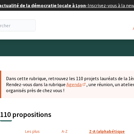
actualité de la démocratie locale à Lyon
-
Inscrivez-vous à la ne
eur
 la carte
t suivant est une carte qui présente les éléments de cette pa
Dans cette rubrique, retrouvez les 110 projets lauréats de la 1èr
Rendez-vous dans la rubrique
Agenda
, une réunion, un ateli
(S'ouvre dans un nouvel o
organisés près de chez vous !
110 propositions
Les plus
A-Z
Z-A (alphabétique