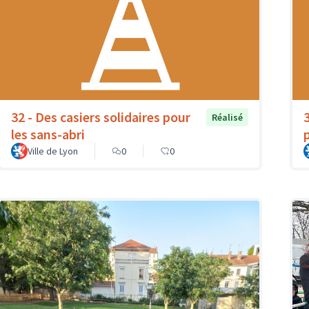
32 - Des casiers solidaires pour
3
Réalisé
les sans-abri
Ville de Lyon
0
0