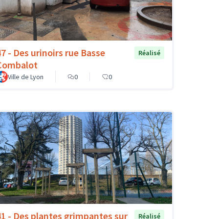
47 - Des urinoirs rue Basse
Réalisé
Combalot
Ville de Lyon
0
0
41 - Des plantes grimpantes sur
Réalisé