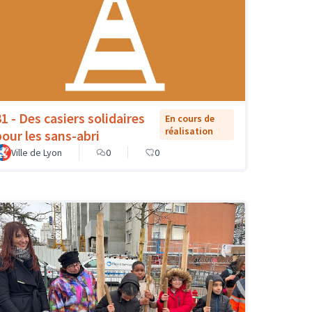
1 - Des casiers solidaires
En cours de
réalisation
pour les sans-abri
Ville de Lyon
0
0