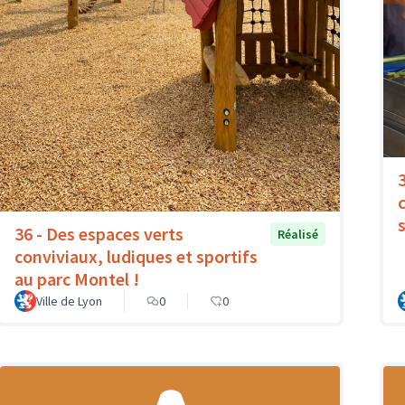
36 - Des espaces verts
Réalisé
conviviaux, ludiques et sportifs
au parc Montel !
Ville de Lyon
0
0