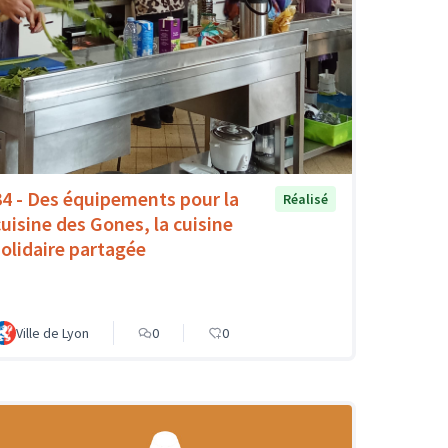
34 - Des équipements pour la
Réalisé
cuisine des Gones, la cuisine
solidaire partagée
Ville de Lyon
0
0