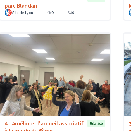
parc Blandan
l
Ville de Lyon
0
0
4 - Améliorer l'accueil associatif
Réalisé
à la mairie du 6ème