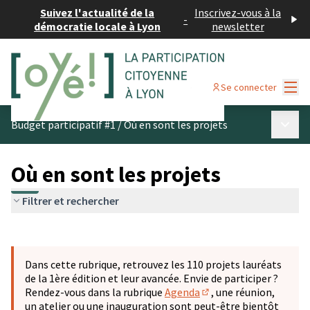
Suivez l'actualité de la
Inscrivez-vous à la
-
démocratie locale à Lyon
newsletter
Menu
Se connecter
Menu p
Budget participatif #1
/
Où en sont les projets
Où en sont les projets
Filtrer et rechercher
Passer la carte
Leaflet
|
©
OpenStreetMap
contributors
L'élément suivant est une carte qui présente les éléments 
+
Dans cette rubrique, retrouvez les 110 projets lauréats
−
de la 1ère édition et leur avancée. Envie de participer ?
Rendez-vous dans la rubrique
Agenda
, une réunion,
(S'ouvre dans un nouve
un atelier ou une inauguration sont peut-être bientôt