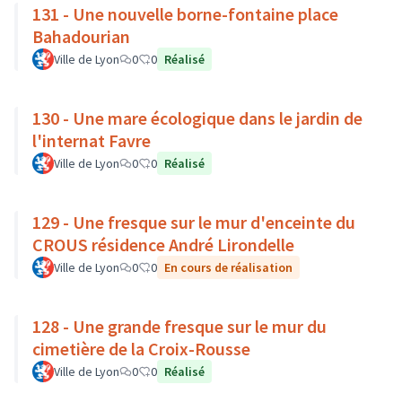
131 - Une nouvelle borne-fontaine place
Bahadourian
Ville de Lyon
0
0
Réalisé
130 - Une mare écologique dans le jardin de
l'internat Favre
Ville de Lyon
0
0
Réalisé
129 - Une fresque sur le mur d'enceinte du
CROUS résidence André Lirondelle
Ville de Lyon
0
0
En cours de réalisation
128 - Une grande fresque sur le mur du
cimetière de la Croix-Rousse
Ville de Lyon
0
0
Réalisé