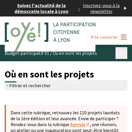
Suivez l'actualité de la
Inscrivez-vous à la
-
démocratie locale à Lyon
newsletter
Menu
Se connecter
Menu p
Budget participatif #1
/
Où en sont les projets
Où en sont les projets
Filtrer et rechercher
Passer la carte
Leaflet
|
©
OpenStreetMap
contributors
L'élément suivant est une carte qui présente les éléments 
+
Dans cette rubrique, retrouvez les 110 projets lauréats
−
de la 1ère édition et leur avancée. Envie de participer ?
Rendez-vous dans la rubrique
Agenda
, une réunion,
(S'ouvre dans un nouve
un atelier ou une inauguration sont peut-être bientôt