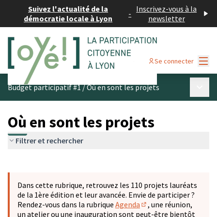
Suivez l'actualité de la
Inscrivez-vous à la
-
démocratie locale à Lyon
newsletter
Menu
Se connecter
Menu p
Budget participatif #1
/
Où en sont les projets
Où en sont les projets
Filtrer et rechercher
Passer la carte
Leaflet
|
©
OpenStreetMap
contributors
L'élément suivant est une carte qui présente les éléments 
+
Dans cette rubrique, retrouvez les 110 projets lauréats
−
de la 1ère édition et leur avancée. Envie de participer ?
Rendez-vous dans la rubrique
Agenda
, une réunion,
(S'ouvre dans un nouve
un atelier ou une inauguration sont peut-être bientôt