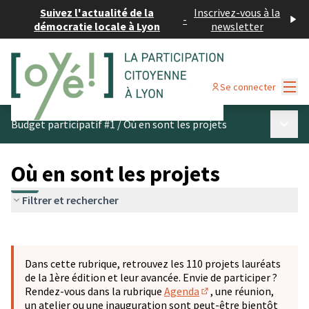
Suivez l'actualité de la
Inscrivez-vous à la
-
démocratie locale à Lyon
newsletter
Menu
Se connecter
Menu p
Budget participatif #1
/
Où en sont les projets
Où en sont les projets
Filtrer et rechercher
Passer la carte
Leaflet
|
©
OpenStreetMap
contributors
L'élément suivant est une carte qui présente les éléments 
+
Dans cette rubrique, retrouvez les 110 projets lauréats
−
de la 1ère édition et leur avancée. Envie de participer ?
Rendez-vous dans la rubrique
Agenda
, une réunion,
(S'ouvre dans un nouve
un atelier ou une inauguration sont peut-être bientôt