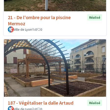
21 - De l'ombre pour la piscine
Réalisé
Mermoz
Ville de Lyon
0
0
187 - Végétaliser la dalle Artaud
Réalisé
Ville de Lyon
0
0