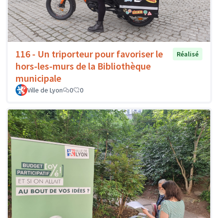
116 - Un triporteur pour favoriser le
Réalisé
hors-les-murs de la Bibliothèque
municipale
Ville de Lyon
0
0