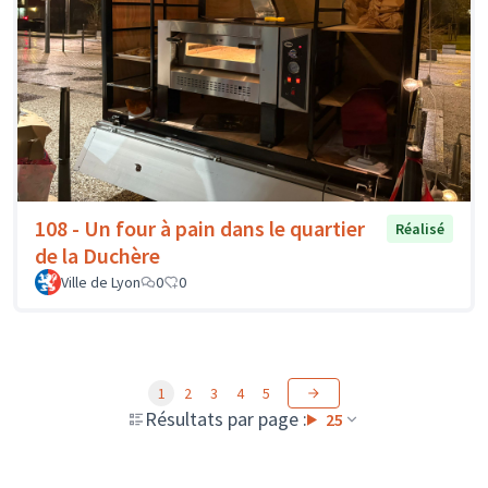
108 - Un four à pain dans le quartier
Réalisé
de la Duchère
Ville de Lyon
0
0
1
2
3
4
5
Résultats par page :
25