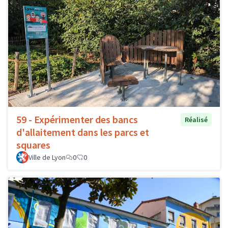
59 - Expérimenter des bancs
Réalisé
d'allaitement dans les parcs et
squares
Ville de Lyon
0
0