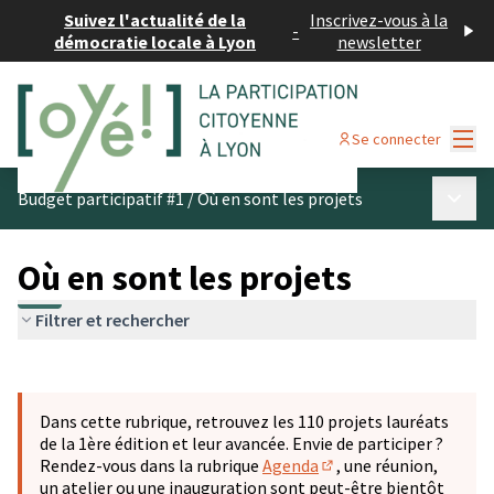
Suivez l'actualité de la
Inscrivez-vous à la
-
démocratie locale à Lyon
newsletter
Menu
Se connecter
Menu p
Budget participatif #1
/
Où en sont les projets
Où en sont les projets
Filtrer et rechercher
Passer la carte
Leaflet
|
©
OpenStreetMap
contributors
L'élément suivant est une carte qui présente les éléments 
+
Dans cette rubrique, retrouvez les 110 projets lauréats
−
de la 1ère édition et leur avancée. Envie de participer ?
Rendez-vous dans la rubrique
Agenda
, une réunion,
(S'ouvre dans un nouve
un atelier ou une inauguration sont peut-être bientôt