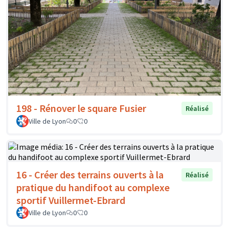
198 - Rénover le square Fusier
Réalisé
Ville de Lyon
0
0
16 - Créer des terrains ouverts à la
Réalisé
pratique du handifoot au complexe
sportif Vuillermet-Ebrard
Ville de Lyon
0
0