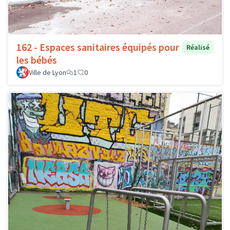
162 - Espaces sanitaires équipés pour
Réalisé
les bébés
Ville de Lyon
1
0