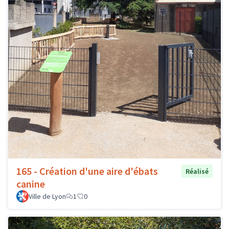
165 - Création d'une aire d'ébats
Réalisé
canine
Ville de Lyon
1
0