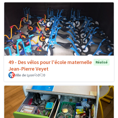
49 - Des vélos pour l'école maternelle
Réalisé
Jean-Pierre Veyet
Ville de Lyon
0
0