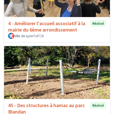
4 - Améliorer l'accueil associatif à la
Réalisé
mairie du 6ème arrondissement
Ville de Lyon
0
0
45 - Des structures à hamac au parc
Réalisé
Blandan