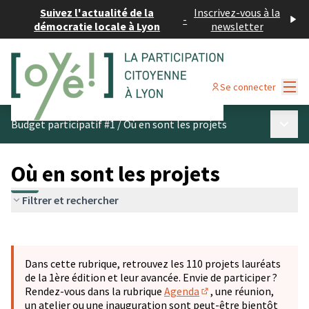
Suivez l'actualité de la
Inscrivez-vous à la
-
démocratie locale à Lyon
newsletter
Menu
Se connecter
Menu p
Budget participatif #1
/
Où en sont les projets
Où en sont les projets
Filtrer et rechercher
Passer la carte
Leaflet
|
©
OpenStreetMap
contributors
L'élément suivant est une carte qui présente les éléments 
+
Dans cette rubrique, retrouvez les 110 projets lauréats
−
de la 1ère édition et leur avancée. Envie de participer ?
Rendez-vous dans la rubrique
Agenda
, une réunion,
(S'ouvre dans un nouve
un atelier ou une inauguration sont peut-être bientôt