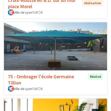
Croix-Rousse en B.D. sur un mur
réalisation
place Morel
Ville de Lyon
0
0
75 - Ombrager l'école Germaine
Réalisé
Tillion
Ville de Lyon
0
0