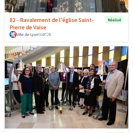
82 - Ravalement de l'église Saint-
Réalisé
Pierre de Vaise
Ville de Lyon
0
0