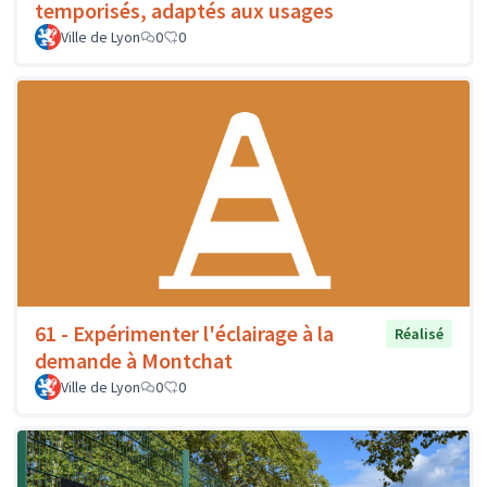
temporisés, adaptés aux usages
Ville de Lyon
0
0
61 - Expérimenter l'éclairage à la
Réalisé
demande à Montchat
Ville de Lyon
0
0