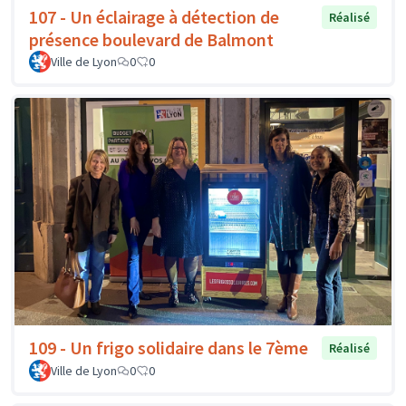
107 - Un éclairage à détection de
Réalisé
présence boulevard de Balmont
Ville de Lyon
0
0
109 - Un frigo solidaire dans le 7ème
Réalisé
Ville de Lyon
0
0