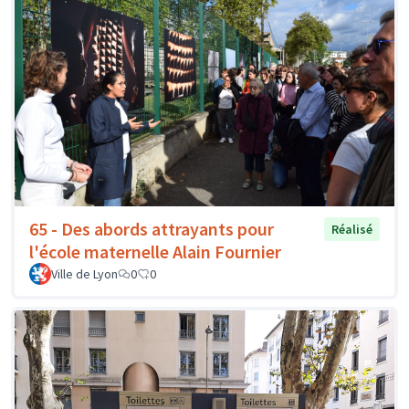
65 - Des abords attrayants pour
Réalisé
l'école maternelle Alain Fournier
Ville de Lyon
0
0