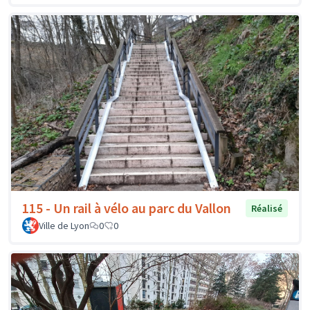
115 - Un rail à vélo au parc du Vallon
Réalisé
Ville de Lyon
0
0