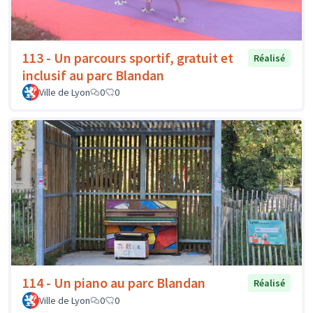
113 - Un parcours sportif, gratuit et
Réalisé
inclusif au parc Blandan
Ville de Lyon
0
0
114 - Un piano au parc Blandan
Réalisé
Ville de Lyon
0
0