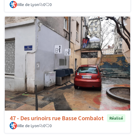
Ville de Lyon
0
0
47 - Des urinoirs rue Basse Combalot
Réalisé
Ville de Lyon
0
0