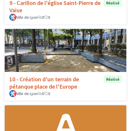
9 - Carillon de l'église Saint-Pierre de
Réalisé
Vaise
Ville de Lyon
0
0
10 - Création d'un terrain de
Réalisé
pétanque place de l'Europe
Ville de Lyon
0
0