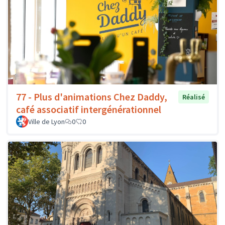
77 - Plus d'animations Chez Daddy,
Réalisé
café associatif intergénérationnel
Ville de Lyon
0
0