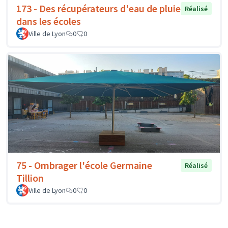
173 - Des récupérateurs d'eau de pluie
Réalisé
dans les écoles
Ville de Lyon
0
0
75 - Ombrager l'école Germaine
Réalisé
Tillion
Ville de Lyon
0
0