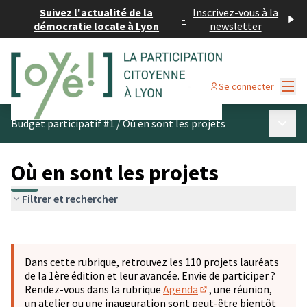
Suivez l'actualité de la
Inscrivez-vous à la
-
démocratie locale à Lyon
newsletter
Menu
Se connecter
Menu p
Budget participatif #1
/
Où en sont les projets
Où en sont les projets
Filtrer et rechercher
Passer la carte
Leaflet
|
©
OpenStreetMap
contributors
L'élément suivant est une carte qui présente les éléments 
+
Dans cette rubrique, retrouvez les 110 projets lauréats
−
de la 1ère édition et leur avancée. Envie de participer ?
Rendez-vous dans la rubrique
Agenda
, une réunion,
(S'ouvre dans un nouve
un atelier ou une inauguration sont peut-être bientôt