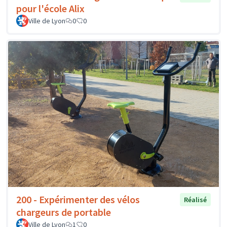
pour l'école Alix
Ville de Lyon
0
0
200 - Expérimenter des vélos
Réalisé
chargeurs de portable
Ville de Lyon
1
0