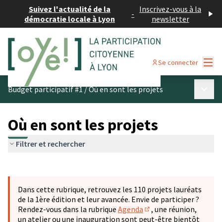
Suivez l'actualité de la
Inscrivez-vous à la
-
démocratie locale à Lyon
newsletter
Menu
Se connecter
Menu p
Budget participatif #1
/
Où en sont les projets
Où en sont les projets
Filtrer et rechercher
Passer la carte
Leaflet
|
©
OpenStreetMap
contributors
L'élément suivant est une carte qui présente les éléments 
+
Dans cette rubrique, retrouvez les 110 projets lauréats
−
de la 1ère édition et leur avancée. Envie de participer ?
Rendez-vous dans la rubrique
Agenda
, une réunion,
(S'ouvre dans un nouve
un atelier ou une inauguration sont peut-être bientôt