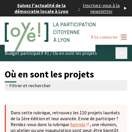
Suivez l'actualité de la
Inscrivez-vous à la
-
démocratie locale à Lyon
newsletter
Menu
Se connecter
Menu p
Budget participatif #1
/
Où en sont les projets
Où en sont les projets
Filtrer et rechercher
Passer la carte
Leaflet
|
©
OpenStreetMap
contributors
L'élément suivant est une carte qui présente les éléments 
+
Dans cette rubrique, retrouvez les 110 projets lauréats
−
de la 1ère édition et leur avancée. Envie de participer ?
Rendez-vous dans la rubrique
Agenda
, une réunion,
(S'ouvre dans un nouve
un atelier ou une inauguration sont peut-être bientôt