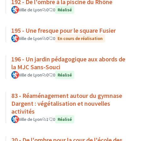
192 - De l'ombre à la piscine du Rhône
Ville de Lyon
0
0
Réalisé
195 - Une fresque pour le square Fusier
Ville de Lyon
0
0
En cours de réalisation
196 - Un jardin pédagogique aux abords de
la MJC Sans-Souci
Ville de Lyon
0
0
Réalisé
83 - Réaménagement autour du gymnase
Dargent : végétalisation et nouvelles
activités
Ville de Lyon
1
0
Réalisé
20 - De l'ombre pour la cour de l'école des