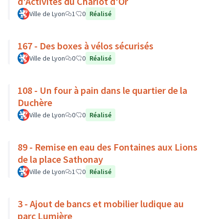
d'Activités du Chariot d'Or
Ville de Lyon
1
0
Réalisé
167 - Des boxes à vélos sécurisés
Ville de Lyon
0
0
Réalisé
108 - Un four à pain dans le quartier de la
Duchère
Ville de Lyon
0
0
Réalisé
89 - Remise en eau des Fontaines aux Lions
de la place Sathonay
Ville de Lyon
1
0
Réalisé
3 - Ajout de bancs et mobilier ludique au
parc Lumière