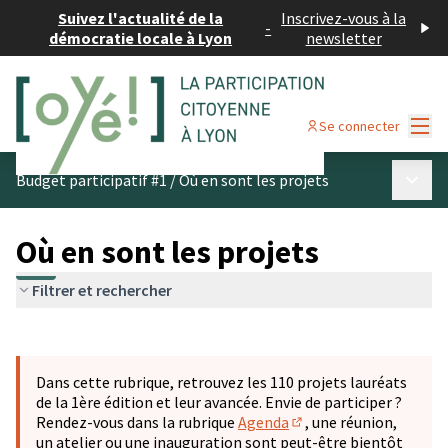
Suivez l'actualité de la
Inscrivez-vous à la
-
démocratie locale à Lyon
newsletter
Menu
Se connecter
Menu p
Budget participatif #1
/
Où en sont les projets
Où en sont les projets
Filtrer et rechercher
Passer la carte
Leaflet
|
©
OpenStreetMap
contributors
L'élément suivant est une carte qui présente les éléments 
+
Dans cette rubrique, retrouvez les 110 projets lauréats
−
de la 1ère édition et leur avancée. Envie de participer ?
Rendez-vous dans la rubrique
Agenda
, une réunion,
(S'ouvre dans un nouve
un atelier ou une inauguration sont peut-être bientôt