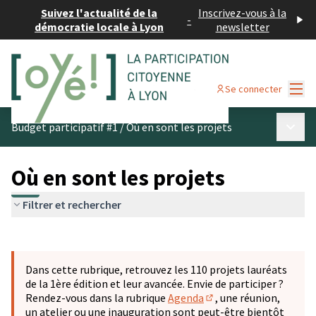
Suivez l'actualité de la
Inscrivez-vous à la
-
démocratie locale à Lyon
newsletter
Menu
Se connecter
Menu p
Budget participatif #1
/
Où en sont les projets
Où en sont les projets
Filtrer et rechercher
Passer la carte
Leaflet
|
©
OpenStreetMap
contributors
L'élément suivant est une carte qui présente les éléments 
+
Dans cette rubrique, retrouvez les 110 projets lauréats
−
de la 1ère édition et leur avancée. Envie de participer ?
Rendez-vous dans la rubrique
Agenda
, une réunion,
(S'ouvre dans un nouve
un atelier ou une inauguration sont peut-être bientôt