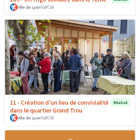
Ville de Lyon
0
0
11 - Création d'un lieu de convivialité
Réalisé
dans le quartier Grand Trou
Ville de Lyon
0
0