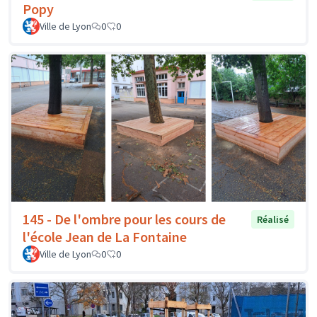
Popy
Ville de Lyon
0
0
145 - De l'ombre pour les cours de
Réalisé
l'école Jean de La Fontaine
Ville de Lyon
0
0