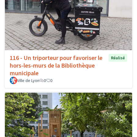
116 - Un triporteur pour favoriser le
Réalisé
hors-les-murs de la Bibliothèque
municipale
Ville de Lyon
0
0