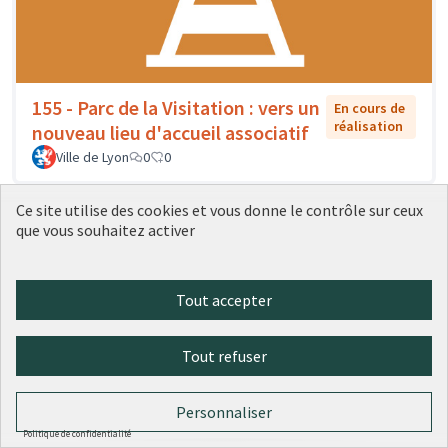
155 - Parc de la Visitation : vers un
En cours de
réalisation
nouveau lieu d'accueil associatif
Ville de Lyon
0
0
Ce site utilise des cookies et vous donne le contrôle sur ceux
que vous souhaitez activer
Tout accepter
Tout refuser
Personnaliser
156 - Des artistes dans l'école : un
En cours
Politique de confidentialité