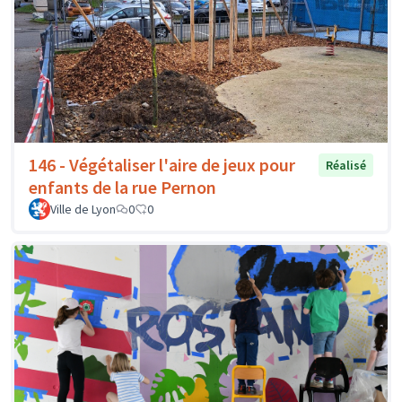
146 - Végétaliser l'aire de jeux pour
Réalisé
enfants de la rue Pernon
Ville de Lyon
0
0