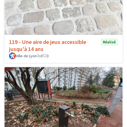
119 - Une aire de jeux accessible
Réalisé
jusqu'à 14 ans
Ville de Lyon
0
0