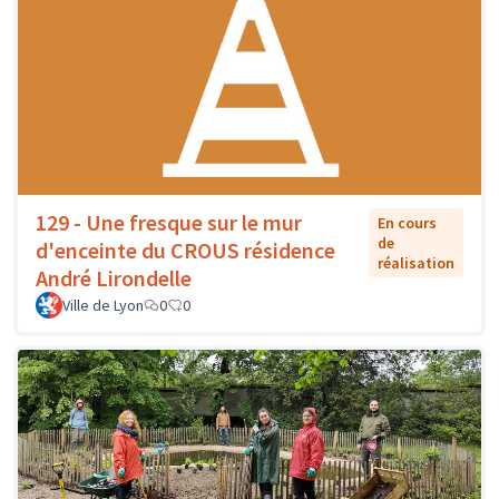
129 - Une fresque sur le mur
En cours
de
d'enceinte du CROUS résidence
réalisation
André Lirondelle
Ville de Lyon
0
0