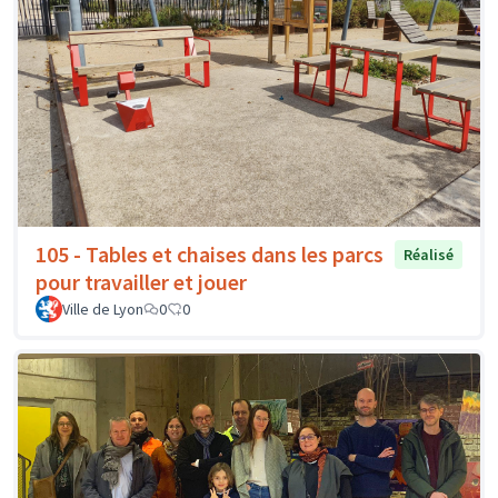
105 - Tables et chaises dans les parcs
Réalisé
pour travailler et jouer
Ville de Lyon
0
0