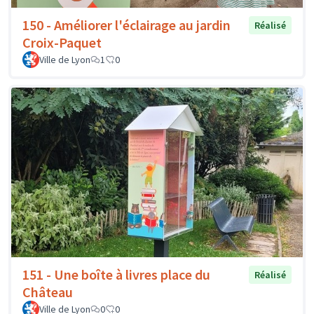
150 - Améliorer l'éclairage au jardin
Réalisé
Croix-Paquet
Ville de Lyon
1
0
151 - Une boîte à livres place du
Réalisé
Château
Ville de Lyon
0
0