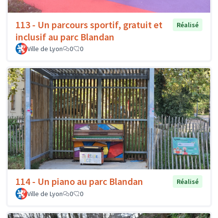
113 - Un parcours sportif, gratuit et
Réalisé
inclusif au parc Blandan
Ville de Lyon
0
0
114 - Un piano au parc Blandan
Réalisé
Ville de Lyon
0
0