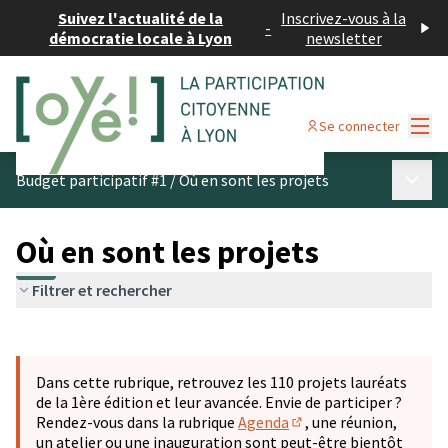
Suivez l'actualité de la
Inscrivez-vous à la
-
démocratie locale à Lyon
newsletter
Menu
Se connecter
Menu p
Budget participatif #1
/
Où en sont les projets
Où en sont les projets
Filtrer et rechercher
Passer la carte
Leaflet
|
©
OpenStreetMap
contributors
L'élément suivant est une carte qui présente les éléments 
+
Dans cette rubrique, retrouvez les 110 projets lauréats
−
de la 1ère édition et leur avancée. Envie de participer ?
Rendez-vous dans la rubrique
Agenda
, une réunion,
(S'ouvre dans un nouve
un atelier ou une inauguration sont peut-être bientôt