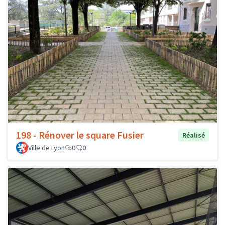
198 - Rénover le square Fusier
Réalisé
Ville de Lyon
0
0