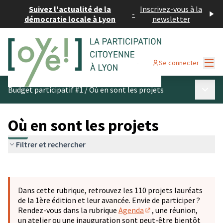
Suivez l'actualité de la
Inscrivez-vous à la
-
démocratie locale à Lyon
newsletter
Menu
Se connecter
Menu p
Budget participatif #1
/
Où en sont les projets
Où en sont les projets
Filtrer et rechercher
Passer la carte
Leaflet
|
©
OpenStreetMap
contributors
L'élément suivant est une carte qui présente les éléments 
+
Dans cette rubrique, retrouvez les 110 projets lauréats
−
de la 1ère édition et leur avancée. Envie de participer ?
Rendez-vous dans la rubrique
Agenda
, une réunion,
(S'ouvre dans un nouve
un atelier ou une inauguration sont peut-être bientôt