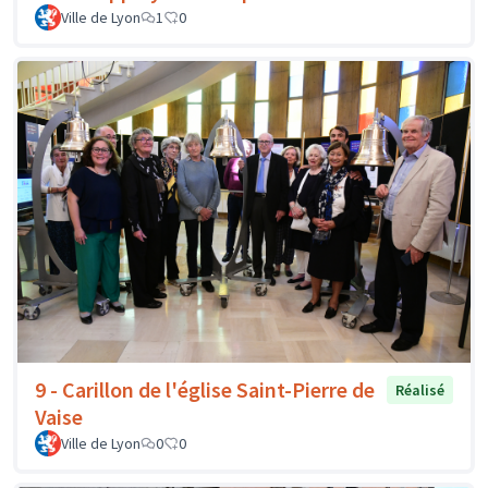
Ville de Lyon
1
0
9 - Carillon de l'église Saint-Pierre de
Réalisé
Vaise
Ville de Lyon
0
0