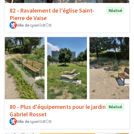
82 - Ravalement de l'église Saint-
Réalisé
Pierre de Vaise
Ville de Lyon
0
0
80 - Plus d'équipements pour le jardin
Réalisé
Gabriel Rosset
Ville de Lyon
0
0