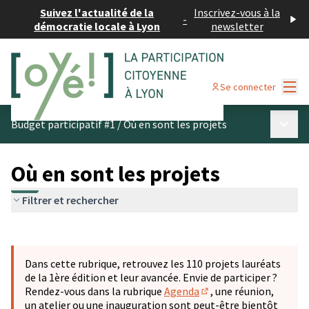
Suivez l'actualité de la
Inscrivez-vous à la
-
démocratie locale à Lyon
newsletter
Menu
Se connecter
Menu p
Budget participatif #1
/
Où en sont les projets
Où en sont les projets
Filtrer et rechercher
Passer la carte
Leaflet
|
©
OpenStreetMap
contributors
L'élément suivant est une carte qui présente les éléments 
+
Dans cette rubrique, retrouvez les 110 projets lauréats
−
de la 1ère édition et leur avancée. Envie de participer ?
Rendez-vous dans la rubrique
Agenda
, une réunion,
(S'ouvre dans un nouve
un atelier ou une inauguration sont peut-être bientôt