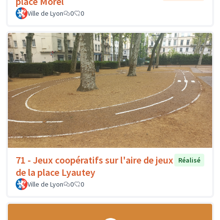
place Morel
Ville de Lyon
0
0
71 - Jeux coopératifs sur l'aire de jeux
Réalisé
de la place Lyautey
Ville de Lyon
0
0