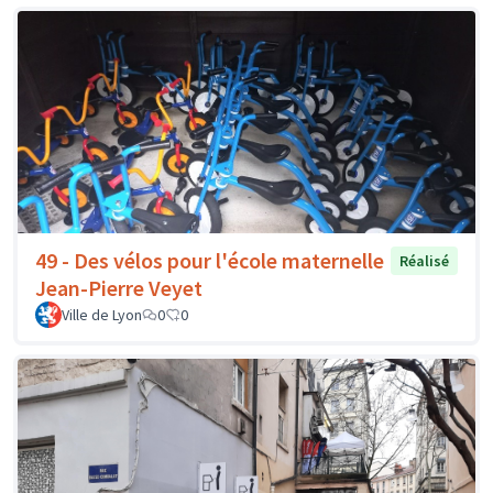
49 - Des vélos pour l'école maternelle
Réalisé
Jean-Pierre Veyet
Ville de Lyon
0
0