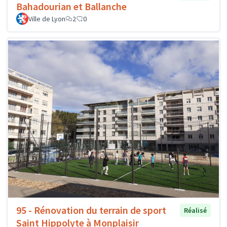
Bahadourian et Ballanche
Ville de Lyon
2
0
95 - Rénovation du terrain de sport
Réalisé
Saint Hippolyte à Monplaisir