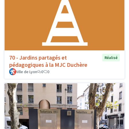
70 - Jardins partagés et
Réalisé
pédagogiques à la MJC Duchère
Ville de Lyon
0
0