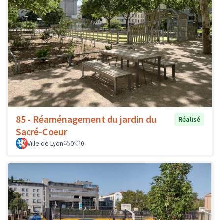
85 - Réaménagement du jardin du
Réalisé
Sacré-Coeur
Ville de Lyon
0
0