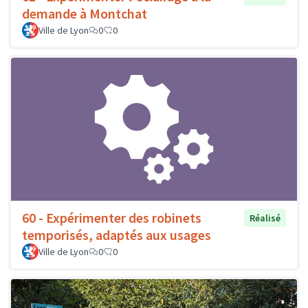
demande à Montchat
Ville de Lyon
0
0
60 - Expérimenter des robinets
Réalisé
temporisés, adaptés aux usages
Ville de Lyon
0
0