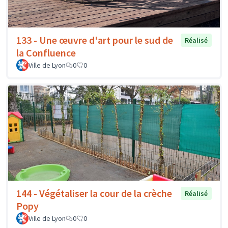
133 - Une œuvre d'art pour le sud de
Réalisé
la Confluence
Ville de Lyon
0
0
144 - Végétaliser la cour de la crèche
Réalisé
Popy
Ville de Lyon
0
0