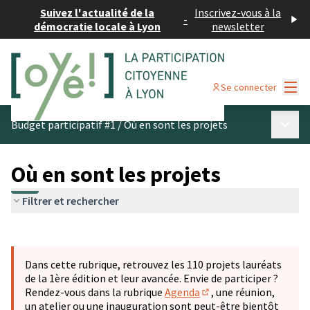
Suivez l'actualité de la
Inscrivez-vous à la
-
démocratie locale à Lyon
newsletter
Menu
Se connecter
Menu p
Budget participatif #1
/
Où en sont les projets
Où en sont les projets
Filtrer et rechercher
Passer la carte
Leaflet
|
©
OpenStreetMap
contributors
L'élément suivant est une carte qui présente les éléments 
+
Dans cette rubrique, retrouvez les 110 projets lauréats
−
de la 1ère édition et leur avancée. Envie de participer ?
Rendez-vous dans la rubrique
Agenda
, une réunion,
(S'ouvre dans un nouve
un atelier ou une inauguration sont peut-être bientôt