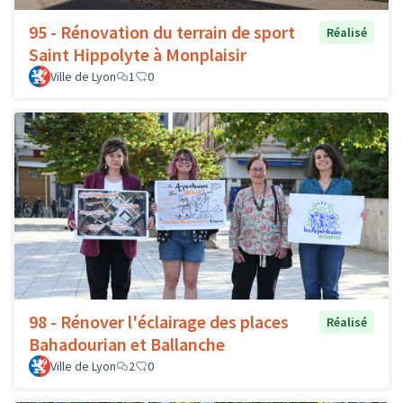
95 - Rénovation du terrain de sport
Réalisé
Saint Hippolyte à Monplaisir
Ville de Lyon
1
0
98 - Rénover l'éclairage des places
Réalisé
Bahadourian et Ballanche
Ville de Lyon
2
0