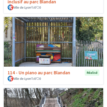
inclusif au parc Blandan
Ville de Lyon
0
0
114 - Un piano au parc Blandan
Réalisé
Ville de Lyon
0
0