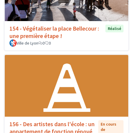
154 - Végétaliser la place Bellecour :
Réalisé
une première étape !
Ville de Lyon
0
0
156 - Des artistes dans l'école : un
En cours
de
appartement de fonction rénové