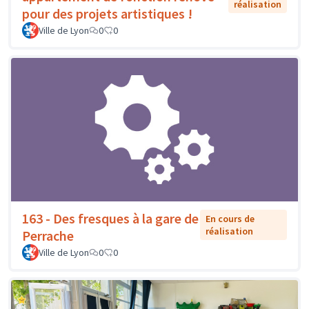
réalisation
pour des projets artistiques !
Ville de Lyon
0
0
163 - Des fresques à la gare de
En cours de
réalisation
Perrache
Ville de Lyon
0
0