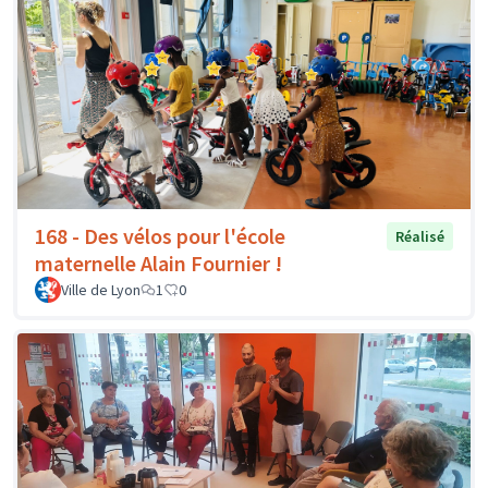
168 - Des vélos pour l'école
Réalisé
maternelle Alain Fournier !
Ville de Lyon
1
0