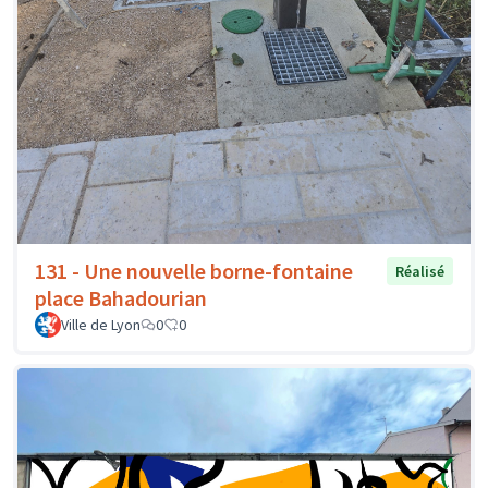
131 - Une nouvelle borne-fontaine
Réalisé
place Bahadourian
Ville de Lyon
0
0