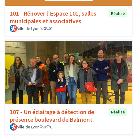
101 - Rénover l'Espace 101, salles
Réalisé
municipales et associatives
Ville de Lyon
0
0
107 - Un éclairage à détection de
Réalisé
présence boulevard de Balmont
Ville de Lyon
0
0