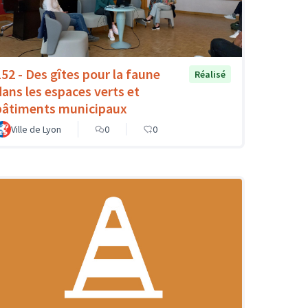
152 - Des gîtes pour la faune
Réalisé
dans les espaces verts et
bâtiments municipaux
Ville de Lyon
0
0