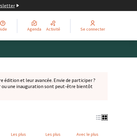
wsletter
Aide
Agenda
Activité
Se connecter
Leaflet
|
©
OpenStreetMap
contributors
ge comme des points de carte. L'élément peut être utilisé ave
e édition et leur avancée. Envie de participer ?
er ou une inauguration sont peut-être bientôt
nglet)
Les plus
Les plus
Avec le plus