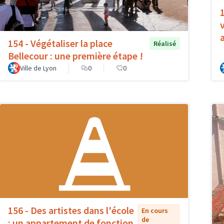
1
154 - Végétaliser la place
Réalisé
Bellecour : une première étape !
Ville de Lyon
0
0
156 - Des artistes dans l'école
En cours
de
: un appartement de fonction