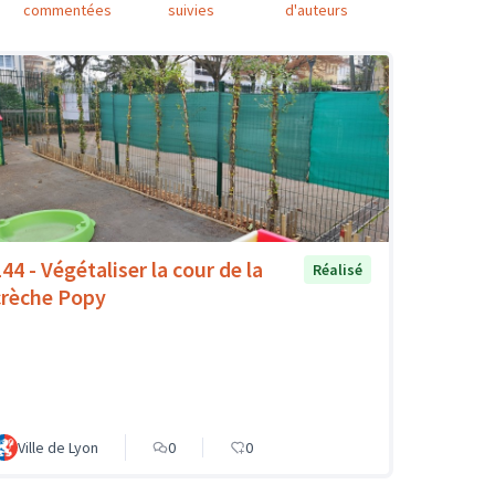
commentées
suivies
d'auteurs
44 - Végétaliser la cour de la
Réalisé
crèche Popy
Ville de Lyon
0
0