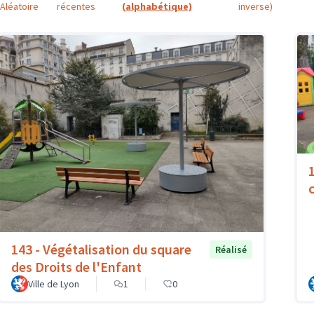
Aléatoire
récentes
(alphabétique)
inverse)
1
143 - Végétalisation du square
Réalisé
des Droits de l'Enfant
Ville de Lyon
1
0