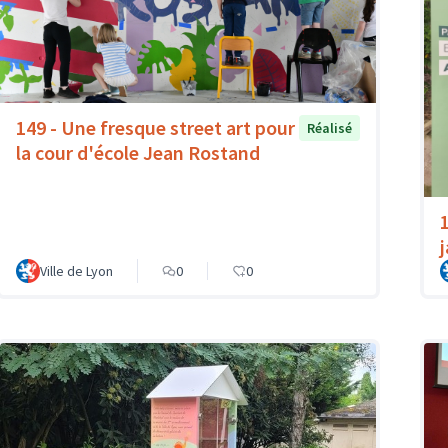
149 - Une fresque street art pour
Réalisé
la cour d'école Jean Rostand
Ville de Lyon
0
0