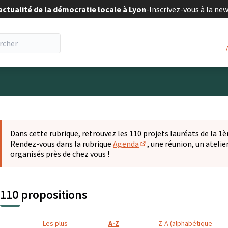
actualité de la démocratie locale à Lyon
-
Inscrivez-vous à la ne
eur
 la carte
t suivant est une carte qui présente les éléments de cette pa
Dans cette rubrique, retrouvez les 110 projets lauréats de la 1èr
Rendez-vous dans la rubrique
Agenda
, une réunion, un ateli
(S'ouvre dans un nouvel o
organisés près de chez vous !
110 propositions
Les plus
A-Z
Z-A (alphabétique