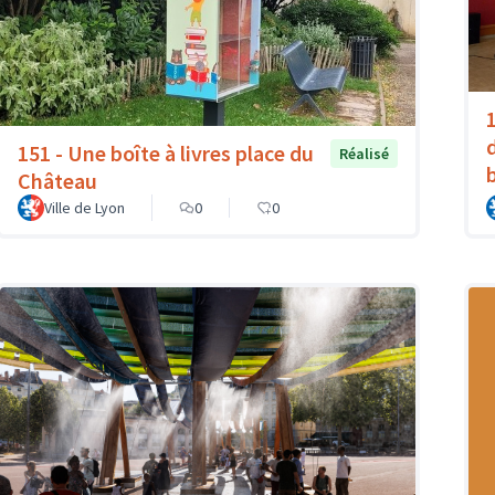
151 - Une boîte à livres place du
Réalisé
Château
Ville de Lyon
0
0