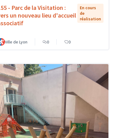
55 - Parc de la Visitation :
En cours
de
vers un nouveau lieu d'accueil
réalisation
associatif
Ville de Lyon
0
0