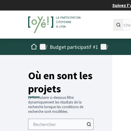
Suivez l'
Accueil
Menu principal
Menu utilisat
/
Budget participatif #1
/
Passer
L'élémen
+
−
Où en sont les
projets
Le formulaire ci-dessous filtre
dynamiquement les résultats de la
recherche lorsque les conditions de
recherche sont modifiées.