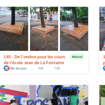
145 - De l'ombre pour les cours
1
Réalisé
de l'école Jean de La Fontaine
Ville de Lyon
0
0