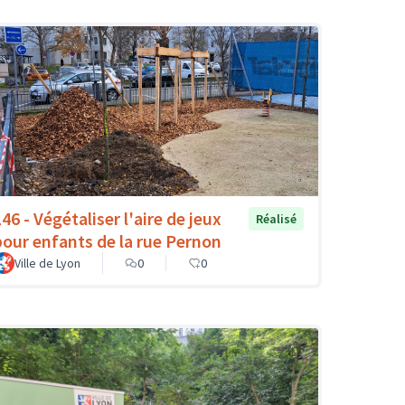
46 - Végétaliser l'aire de jeux
Réalisé
pour enfants de la rue Pernon
Ville de Lyon
0
0