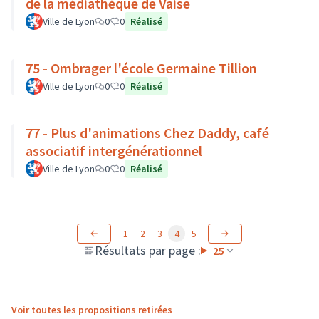
de la médiathèque de Vaise
Ville de Lyon
0
0
Réalisé
75 - Ombrager l'école Germaine Tillion
Ville de Lyon
0
0
Réalisé
77 - Plus d'animations Chez Daddy, café
associatif intergénérationnel
Ville de Lyon
0
0
Réalisé
1
2
3
4
5
Résultats par page :
25
Voir toutes les propositions retirées