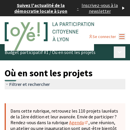
Suivez l'actualité de la
Inscrivez-vous à la
-
démocratie locale à Lyon
newsletter
Menu
Se connecter
Menu p
Budget participatif #1
/
Où en sont les projets
Où en sont les projets
Filtrer et rechercher
Passer la carte
Leaflet
|
©
OpenStreetMap
contributors
L'élément suivant est une carte qui présente les éléments 
+
Dans cette rubrique, retrouvez les 110 projets lauréats
−
de la 1ère édition et leur avancée. Envie de participer ?
Rendez-vous dans la rubrique
Agenda
, une réunion,
(S'ouvre dans un nouve
un atelier ou une inauguration sont peut-être bientôt