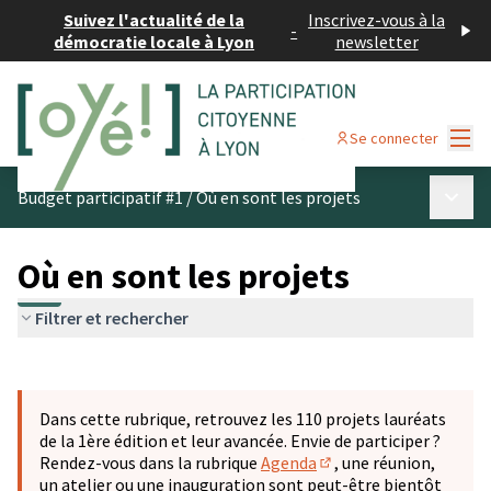
Suivez l'actualité de la
Inscrivez-vous à la
-
démocratie locale à Lyon
newsletter
Menu
Se connecter
Menu p
Budget participatif #1
/
Où en sont les projets
Où en sont les projets
Filtrer et rechercher
Passer la carte
Leaflet
|
©
OpenStreetMap
contributors
L'élément suivant est une carte qui présente les éléments 
+
Dans cette rubrique, retrouvez les 110 projets lauréats
−
de la 1ère édition et leur avancée. Envie de participer ?
Rendez-vous dans la rubrique
Agenda
, une réunion,
(S'ouvre dans un nouve
un atelier ou une inauguration sont peut-être bientôt