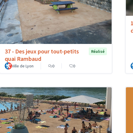
37 - Des jeux pour tout-petits
Réalisé
quai Rambaud
Ville de Lyon
0
0