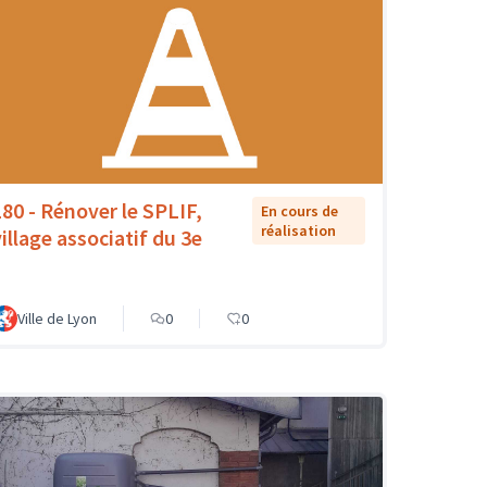
180 - Rénover le SPLIF,
En cours de
réalisation
village associatif du 3e
Ville de Lyon
0
0