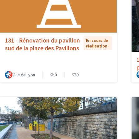
181 - Rénovation du pavillon
En cours de
réalisation
sud de la place des Pavillons
Ville de Lyon
0
0