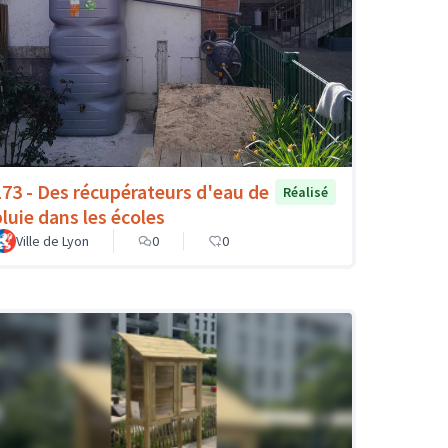
173 - Des récupérateurs d'eau de
Réalisé
pluie dans les écoles
Ville de Lyon
0
0