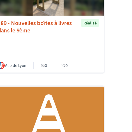
189 - Nouvelles boîtes à livres
Réalisé
dans le 9ème
Ville de Lyon
0
0