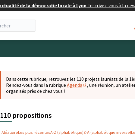
actualité de la démocratie locale à Lyon
-
Inscrivez-vous à la ne
eur
 la carte
t suivant est une carte qui présente les éléments de cette pa
Dans cette rubrique, retrouvez les 110 projets lauréats de la 1èr
Rendez-vous dans la rubrique
Agenda
, une réunion, un ateli
(S'ouvre dans un nouvel o
organisés près de chez vous !
110 propositions
Aléatoire
Les plus récentes
A-Z (alphabétique)
Z-A (alphabétique inverse)
L