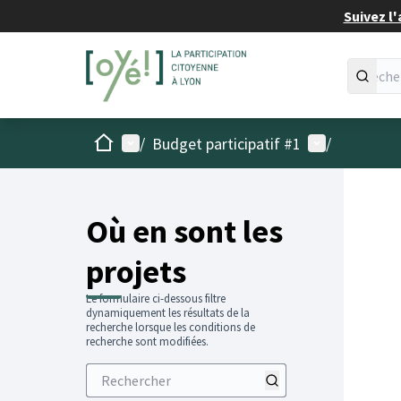
Suivez l'
Accueil
Menu principal
Menu utilisat
/
Budget participatif #1
/
Passer
L'élémen
+
−
Où en sont les
projets
Le formulaire ci-dessous filtre
dynamiquement les résultats de la
recherche lorsque les conditions de
recherche sont modifiées.