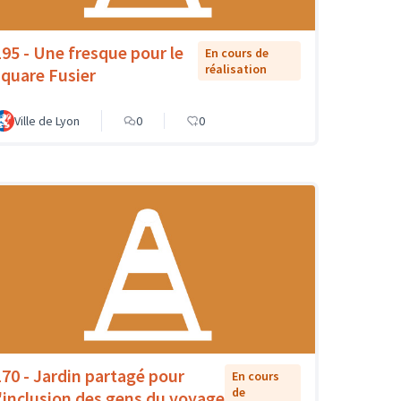
195 - Une fresque pour le
En cours de
réalisation
square Fusier
Ville de Lyon
0
0
170 - Jardin partagé pour
En cours
de
l'inclusion des gens du voyage