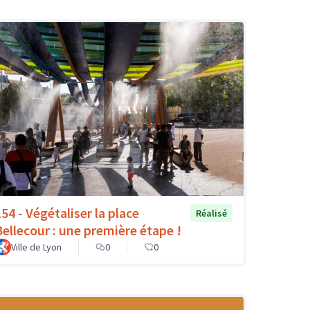
154 - Végétaliser la place
Réalisé
Bellecour : une première étape !
Ville de Lyon
0
0