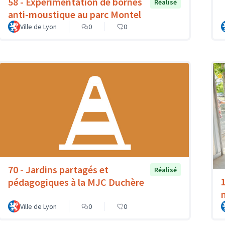
58 - Expérimentation de bornes
Réalisé
anti-moustique au parc Montel
Ville de Lyon
0
0
70 - Jardins partagés et
Réalisé
pédagogiques à la MJC Duchère
Ville de Lyon
0
0