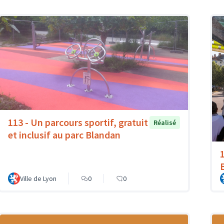
113 - Un parcours sportif, gratuit
Réalisé
et inclusif au parc Blandan
Ville de Lyon
0
0