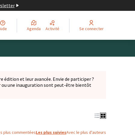
wsletter
Aide
Agenda
Activité
Se connecter
Leaflet
|
©
OpenStreetMap
contributors
ge comme des points de carte. L'élément peut être utilisé ave
e édition et leur avancée. Envie de participer ?
er ou une inauguration sont peut-être bientôt
nglet)
es plus commentées
Les plus suivies
Avec le plus d'auteurs