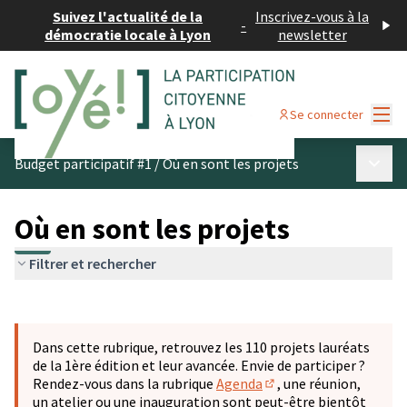
Suivez l'actualité de la
Inscrivez-vous à la
-
démocratie locale à Lyon
newsletter
Menu
Se connecter
Menu p
Budget participatif #1
/
Où en sont les projets
Où en sont les projets
Filtrer et rechercher
Passer la carte
Leaflet
|
©
OpenStreetMap
contributors
L'élément suivant est une carte qui présente les éléments 
+
Dans cette rubrique, retrouvez les 110 projets lauréats
−
de la 1ère édition et leur avancée. Envie de participer ?
Rendez-vous dans la rubrique
Agenda
, une réunion,
(S'ouvre dans un nouve
un atelier ou une inauguration sont peut-être bientôt