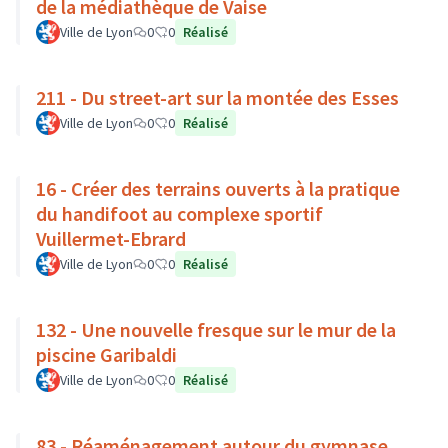
de la médiathèque de Vaise
Ville de Lyon
0
0
Réalisé
211 - Du street-art sur la montée des Esses
Ville de Lyon
0
0
Réalisé
16 - Créer des terrains ouverts à la pratique
du handifoot au complexe sportif
Vuillermet-Ebrard
Ville de Lyon
0
0
Réalisé
132 - Une nouvelle fresque sur le mur de la
piscine Garibaldi
Ville de Lyon
0
0
Réalisé
83 - Réaménagement autour du gymnase