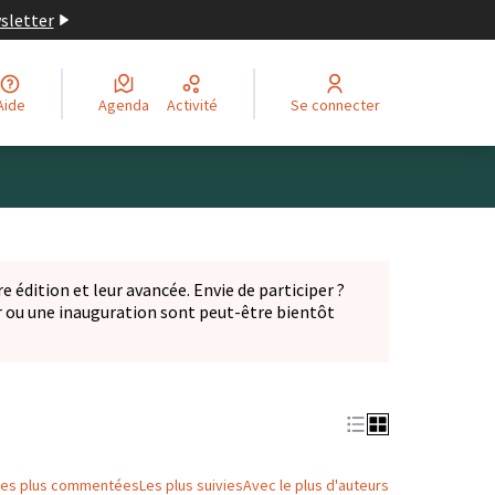
wsletter
Aide
Agenda
Activité
Se connecter
Leaflet
|
©
OpenStreetMap
contributors
ge comme des points de carte. L'élément peut être utilisé ave
e édition et leur avancée. Envie de participer ?
er ou une inauguration sont peut-être bientôt
nglet)
Les plus commentées
Les plus suivies
Avec le plus d'auteurs