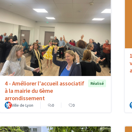
1
4 - Améliorer l'accueil associatif
Réalisé
à la mairie du 6ème
arrondissement
Ville de Lyon
0
0