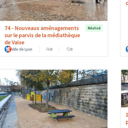
74 - Nouveaux aménagements
Réalisé
sur le parvis de la médiathèque
de Vaise
Ville de Lyon
0
0