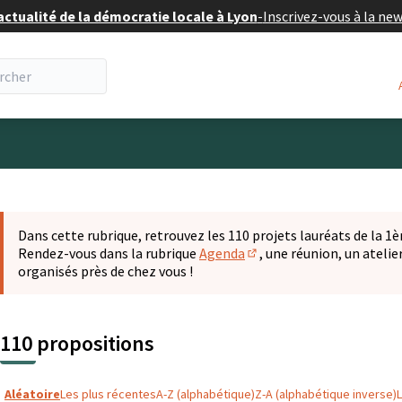
actualité de la démocratie locale à Lyon
-
Inscrivez-vous à la ne
eur
 la carte
t suivant est une carte qui présente les éléments de cette pa
Dans cette rubrique, retrouvez les 110 projets lauréats de la 1èr
Rendez-vous dans la rubrique
Agenda
, une réunion, un ateli
(S'ouvre dans un nouvel o
organisés près de chez vous !
110 propositions
Aléatoire
Les plus récentes
A-Z (alphabétique)
Z-A (alphabétique inverse)