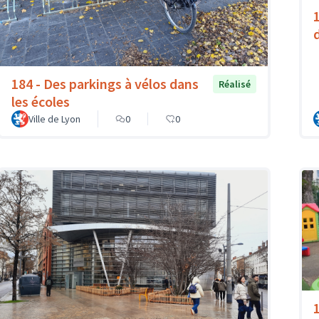
184 - Des parkings à vélos dans
Réalisé
les écoles
Ville de Lyon
0
0
1