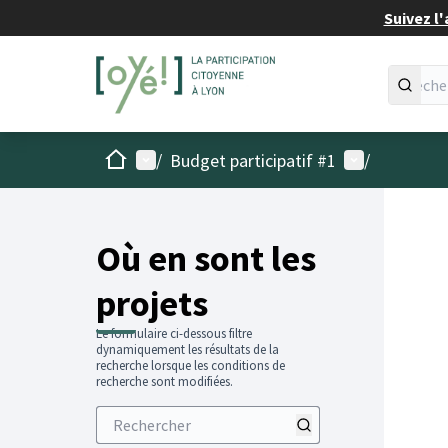
Suivez l'
Accueil
Menu principal
Menu utilisat
/
Budget participatif #1
/
Passer
L'élémen
+
−
Où en sont les
projets
Le formulaire ci-dessous filtre
dynamiquement les résultats de la
recherche lorsque les conditions de
recherche sont modifiées.