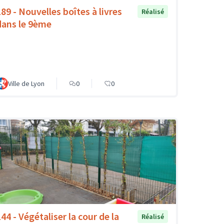
189 - Nouvelles boîtes à livres
Réalisé
dans le 9ème
Ville de Lyon
0
0
44 - Végétaliser la cour de la
Réalisé