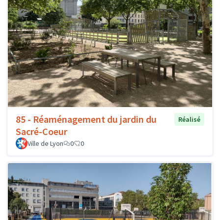
85 - Réaménagement du jardin du
Réalisé
Sacré-Coeur
Ville de Lyon
0
0