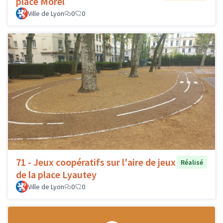
place Morel
Ville de Lyon
0
0
71 - Jeux coopératifs sur l'aire de jeux
Réalisé
de la place Lyautey
Ville de Lyon
0
0