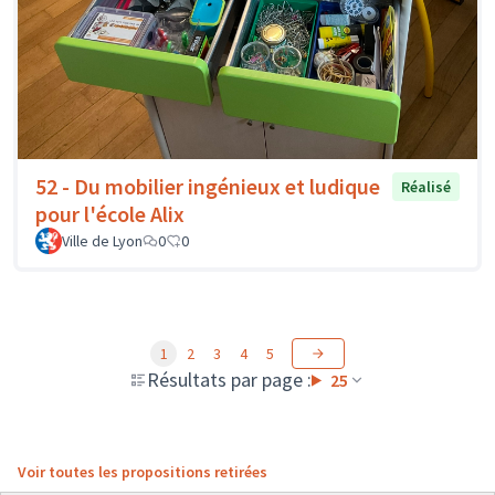
52 - Du mobilier ingénieux et ludique
Réalisé
pour l'école Alix
Ville de Lyon
0
0
1
2
3
4
5
Résultats par page :
25
Voir toutes les propositions retirées