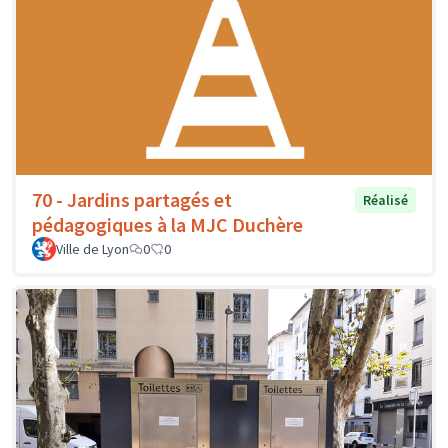
70 - Jardins partagés et
Réalisé
pédagogiques à la MJC Duchère
Ville de Lyon
0
0