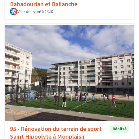
Bahadourian et Ballanche
Ville de Lyon
2
0
95 - Rénovation du terrain de sport
Réalisé
Saint Hippolyte à Monplaisir