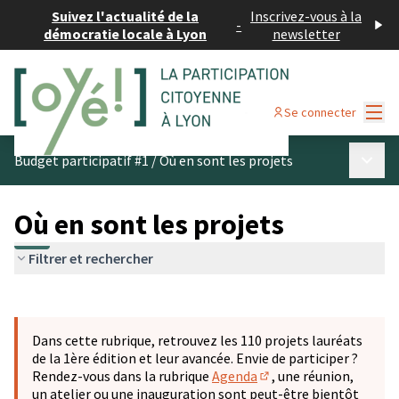
Suivez l'actualité de la
Inscrivez-vous à la
-
démocratie locale à Lyon
newsletter
Menu
Se connecter
Menu p
Budget participatif #1
/
Où en sont les projets
Où en sont les projets
Filtrer et rechercher
Passer la carte
Leaflet
|
©
OpenStreetMap
contributors
L'élément suivant est une carte qui présente les éléments 
+
Dans cette rubrique, retrouvez les 110 projets lauréats
−
de la 1ère édition et leur avancée. Envie de participer ?
Rendez-vous dans la rubrique
Agenda
, une réunion,
(S'ouvre dans un nouve
un atelier ou une inauguration sont peut-être bientôt