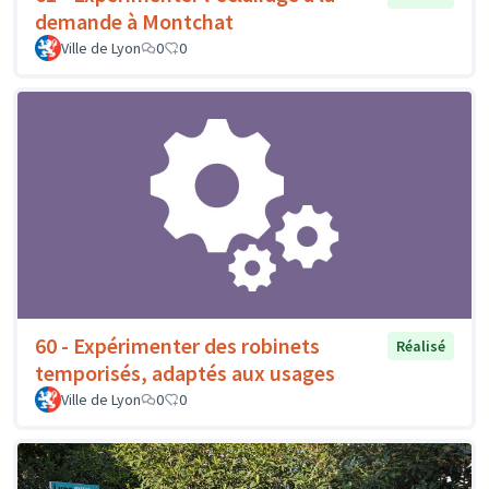
demande à Montchat
Ville de Lyon
0
0
60 - Expérimenter des robinets
Réalisé
temporisés, adaptés aux usages
Ville de Lyon
0
0