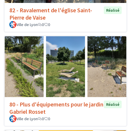
82 - Ravalement de l'église Saint-
Réalisé
Pierre de Vaise
Ville de Lyon
0
0
80 - Plus d'équipements pour le jardin
Réalisé
Gabriel Rosset
Ville de Lyon
0
0