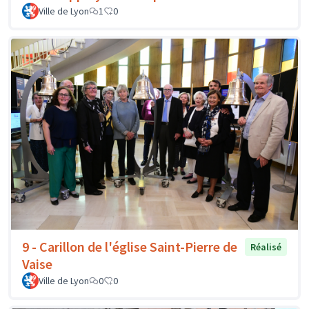
Ville de Lyon
1
0
9 - Carillon de l'église Saint-Pierre de
Réalisé
Vaise
Ville de Lyon
0
0