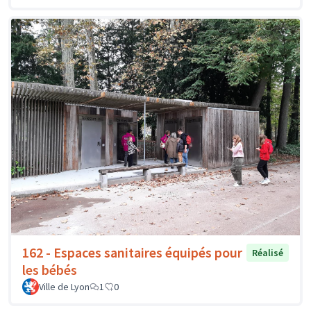
162 - Espaces sanitaires équipés pour
Réalisé
les bébés
Ville de Lyon
1
0