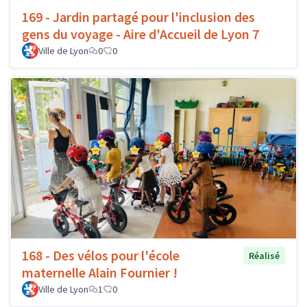
169 - Jardin partagé pour l'inclusion des
gens du voyage - Aire d'Accueil de Lyon 7
Ville de Lyon
0
0
168 - Des vélos pour l'école
Réalisé
maternelle Alain Fournier !
Ville de Lyon
1
0