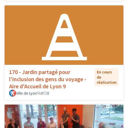
170 - Jardin partagé pour
En cours
de
l'inclusion des gens du voyage -
réalisation
Aire d'Accueil de Lyon 9
Ville de Lyon
0
0