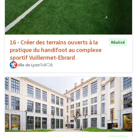
16 - Créer des terrains ouverts à la
Réalisé
pratique du handifoot au complexe
sportif Vuillermet-Ebrard
Ville de Lyon
0
0