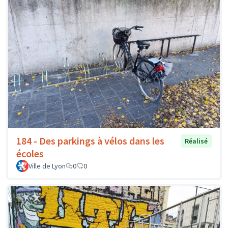
184 - Des parkings à vélos dans les
Réalisé
écoles
Ville de Lyon
0
0