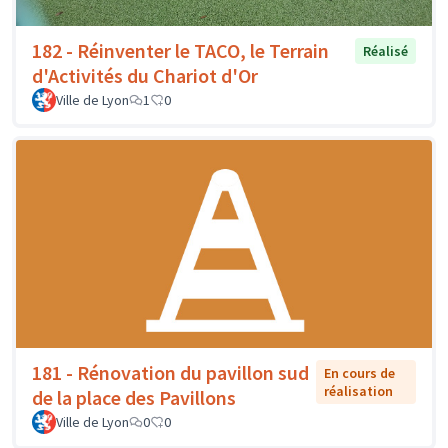
182 - Réinventer le TACO, le Terrain
Réalisé
d'Activités du Chariot d'Or
Ville de Lyon
1
0
181 - Rénovation du pavillon sud
En cours de
réalisation
de la place des Pavillons
Ville de Lyon
0
0