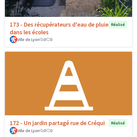
173 - Des récupérateurs d'eau de pluie
Réalisé
dans les écoles
Ville de Lyon
0
0
172 - Un jardin partagé rue de Créqui
Réalisé
Ville de Lyon
0
0