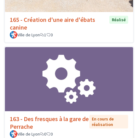
165 - Création d'une aire d'ébats
Réalisé
canine
Ville de Lyon
1
0
163 - Des fresques à la gare de
En cours de
réalisation
Perrache
Ville de Lyon
0
0