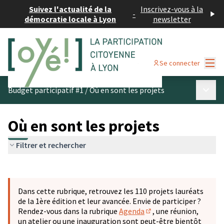
Suivez l'actualité de la
Inscrivez-vous à la
-
démocratie locale à Lyon
newsletter
Menu
Se connecter
Menu p
Budget participatif #1
/
Où en sont les projets
Où en sont les projets
Filtrer et rechercher
Passer la carte
Leaflet
|
©
OpenStreetMap
contributors
L'élément suivant est une carte qui présente les éléments 
+
Dans cette rubrique, retrouvez les 110 projets lauréats
−
de la 1ère édition et leur avancée. Envie de participer ?
Rendez-vous dans la rubrique
Agenda
, une réunion,
(S'ouvre dans un nouve
un atelier ou une inauguration sont peut-être bientôt