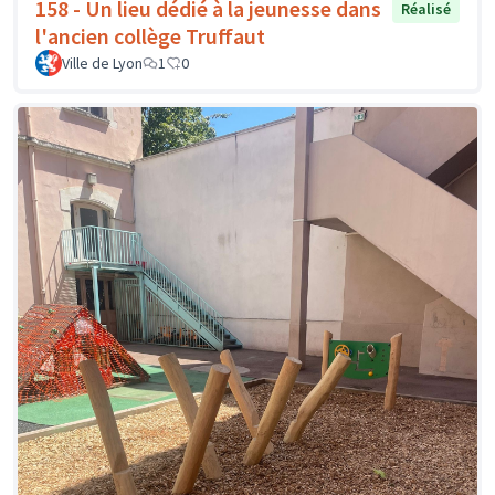
158 - Un lieu dédié à la jeunesse dans
Réalisé
l'ancien collège Truffaut
Ville de Lyon
1
0