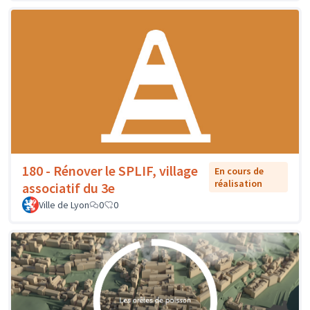
180 - Rénover le SPLIF, village
En cours de
réalisation
associatif du 3e
Ville de Lyon
0
0