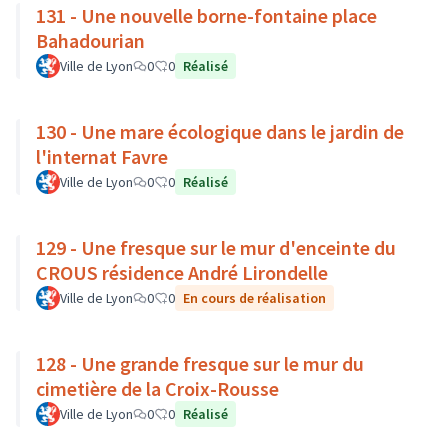
131 - Une nouvelle borne-fontaine place
Bahadourian
Ville de Lyon
0
0
Réalisé
130 - Une mare écologique dans le jardin de
l'internat Favre
Ville de Lyon
0
0
Réalisé
129 - Une fresque sur le mur d'enceinte du
CROUS résidence André Lirondelle
Ville de Lyon
0
0
En cours de réalisation
128 - Une grande fresque sur le mur du
cimetière de la Croix-Rousse
Ville de Lyon
0
0
Réalisé