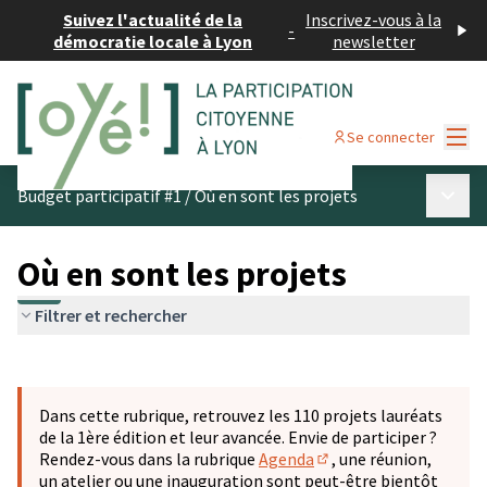
Suivez l'actualité de la
Inscrivez-vous à la
-
démocratie locale à Lyon
newsletter
Menu
Se connecter
Menu p
Budget participatif #1
/
Où en sont les projets
Où en sont les projets
Filtrer et rechercher
Passer la carte
Leaflet
|
©
OpenStreetMap
contributors
L'élément suivant est une carte qui présente les éléments 
+
Dans cette rubrique, retrouvez les 110 projets lauréats
−
de la 1ère édition et leur avancée. Envie de participer ?
Rendez-vous dans la rubrique
Agenda
, une réunion,
(S'ouvre dans un nouve
un atelier ou une inauguration sont peut-être bientôt